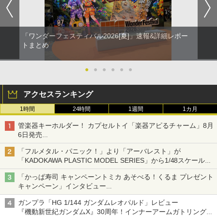
「ワンダーフェスティバル2026[夏]」速報&詳細レポー
トまとめ
●
●
●
●
●
●
アクセスランキング
1時間
24時間
1週間
1カ月
管楽器キーホルダー！ カプセルトイ「楽器アピるチャーム」8月
6日発売
チューバ、テナサクなど5種各3色
「フルメタル・パニック！」より「アーバレスト」が
「KADOKAWA PLASTIC MODEL SERIES」から1/48スケールで
登場！
「かっぱ寿司 キャンペーントミカ あそべる！くるま プレゼント
キャンペーン」インタビュー
子どもが楽しめるかっぱ寿司ならではの体験とコラボの楽しさを
ガンプラ「HG 1/144 ガンダムレオパルド」レビュー
追求
『機動新世紀ガンダムX』30周年！インナーアームガトリングの