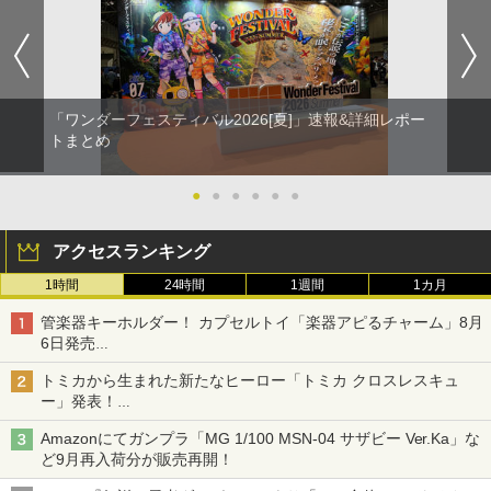
「ワンダーフェスティバル2026[夏]」速報&詳細レポー
トまとめ
●
●
●
●
●
●
アクセスランキング
1時間
24時間
1週間
1カ月
管楽器キーホルダー！ カプセルトイ「楽器アピるチャーム」8月
6日発売
チューバ、テナサクなど5種各3色
トミカから生まれた新たなヒーロー「トミカ クロスレスキュ
ー」発表！
詳細は後日公開予定
Amazonにてガンプラ「MG 1/100 MSN-04 サザビー Ver.Ka」な
ど9月再入荷分が販売再開！