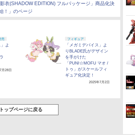
衣(SHADOW EDITION) フルパッケージ」商品化決
開始！」のページ
発売
フィギュア
ス」よ
「メガミデバイス」よ
りBLADE氏がデザイン
 ラ
を手がけた
「PUNI☆MOFU マオ /
トゥ」がスケールフィ
年7月28日
ギュア化決定！
2025年7月2日
トップページに戻る