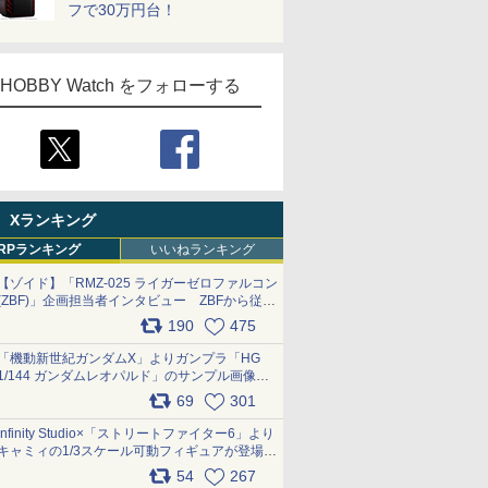
フで30万円台！
HOBBY Watch をフォローする
Xランキング
RPランキング
いいねランキング
【ゾイド】「RMZ-025 ライガーゼロファルコン
(ZBF)」企画担当者インタビュー ZBFから従来
デザインまで再現可能なボリューム満点のキッ
190
475
ト pic.x.com/6zOqQAQKkX
「機動新世紀ガンダムX」よりガンプラ「HG
1/144 ガンダムレオパルド」のサンプル画像が
公開！ 8月8日発売予定
69
301
pic.x.com/lTnGoAKCSY
Infinity Studio×「ストリートファイター6」より
キャミィの1/3スケール可動フィギュアが登場
pic.x.com/Eam6ArWJLs
54
267