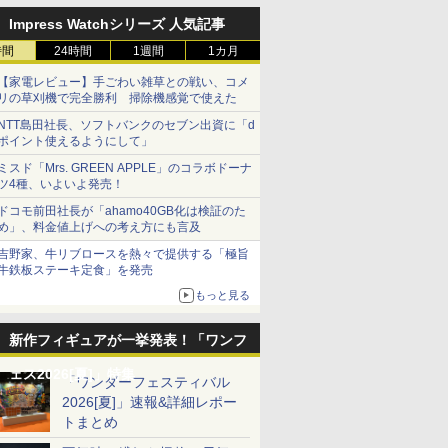
Impress Watchシリーズ 人気記事
時間
24時間
1週間
1カ月
【家電レビュー】手ごわい雑草との戦い、コメ
リの草刈機で完全勝利 掃除機感覚で使えた
NTT島田社長、ソフトバンクのセブン出資に「d
ポイント使えるようにして」
ミスド「Mrs. GREEN APPLE」のコラボドーナ
ツ4種、いよいよ発売！
ドコモ前田社長が「ahamo40GB化は検証のた
め」、料金値上げへの考え方にも言及
吉野家、牛リブロースを熱々で提供する「極旨
牛鉄板ステーキ定食」を発売
もっと見る
新作フィギュアが一挙発表！「ワンフ
ェス2026[夏]」特集
「ワンダーフェスティバル
2026[夏]」速報&詳細レポー
トまとめ