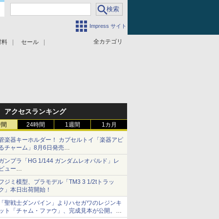
Impress サイト
全カテゴリ
材料
セール
アクセスランキング
時間
24時間
1週間
1カ月
管楽器キーホルダー！ カプセルトイ「楽器アピ
るチャーム」8月6日発売
チューバ、テナサクなど5種各3色
ガンプラ「HG 1/144 ガンダムレオパルド」レ
ビュー
『機動新世紀ガンダムX』30周年！インナーア
フジミ模型、プラモデル「TM3 3 1/2tトラッ
ームガトリングの変形機構まで再現し最新フォ
ク」本日出荷開始！
ーマットでキット化！
「聖戦士ダンバイン」よりハセガワのレジンキ
ット「チャム・ファウ」、完成見本が公開。9
月3日頃発売予定