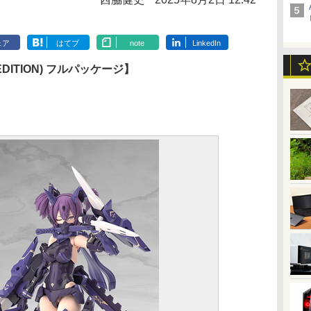
ェア
はてブ
note
LinkedIn
EDITION) フルパッケージ】