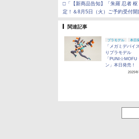
□「【新商品告知】「朱羅 忍者 枢 影
定！＆8月5日（火）ご予約受付
関連記事
プラモデル
本日
「メガミデバイ
りプラモデル
「PUNI☆MOFU
ン」本日発売！
2025