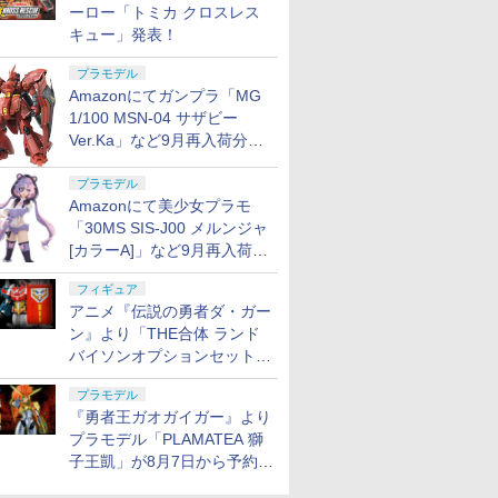
ーロー「トミカ クロスレス
キュー」発表！
プラモデル
Amazonにてガンプラ「MG
1/100 MSN-04 サザビー
Ver.Ka」など9月再入荷分が
販売再開！
プラモデル
Amazonにて美少女プラモ
「30MS SIS-J00 メルンジャ
[カラーA]」など9月再入荷分
が販売再開！
フィギュア
アニメ『伝説の勇者ダ・ガー
ン』より「THE合体 ランド
バイソンオプションセット」
が8月7日から予約受付開始！
プラモデル
『勇者王ガオガイガー』より
プラモデル「PLAMATEA 獅
子王凱」が8月7日から予約受
付開始！