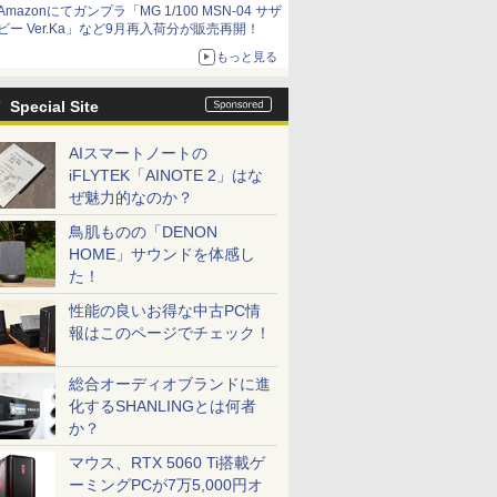
Amazonにてガンプラ「MG 1/100 MSN-04 サザ
ビー Ver.Ka」など9月再入荷分が販売再開！
もっと見る
Special Site
AIスマートノートの
iFLYTEK「AINOTE 2」はな
ぜ魅力的なのか？
鳥肌ものの「DENON
HOME」サウンドを体感し
た！
性能の良いお得な中古PC情
報はこのページでチェック！
総合オーディオブランドに進
化するSHANLINGとは何者
か？
マウス、RTX 5060 Ti搭載ゲ
ーミングPCが7万5,000円オ