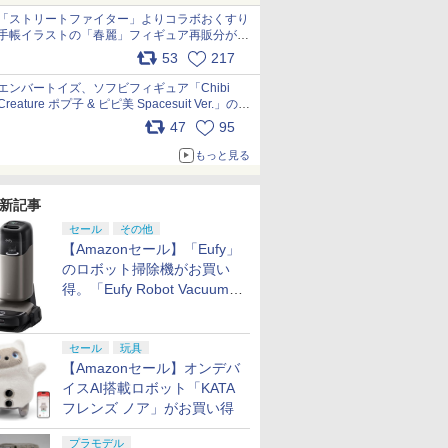
「ストリートファイター」よりコラボおくすり
手帳イラストの「春麗」フィギュア再販分が本
日出荷開始 pic.x.com/toUc1MHr41
53
217
エンバートイズ、ソフビフィギュア「Chibi
Creature ポプ子 & ピピ美 Spacesuit Ver.」の発
売中止を発表 pic.x.com/Ri45iFeYjn
47
95
もっと見る
新記事
セール
その他
【Amazonセール】「Eufy」
のロボット掃除機がお買い
得。「Eufy Robot Vacuum
Omni S2」も対象に
セール
玩具
【Amazonセール】オンデバ
イスAI搭載ロボット「KATA
フレンズ ノア」がお買い得
プラモデル