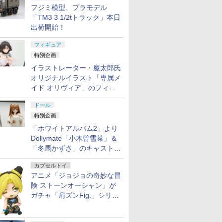
フジミ模型、プラモデル
「TM3 3 1/2tトラック」本日
出荷開始！
フィギュア
特別企画
イラストレーター・魔太郎氏
オリジナルイラスト「専属メ
イド オリヴィア」のフィギ
ュア彩色原型が東京フィギュ
ドール
アギャラリーにて展示中
特別企画
「ホワイトアルバム2」より
Dollymate「小木曽雪菜」＆
「冬馬かずさ」のキャストド
ール実物見本が東京フィギュ
カプセルトイ
アギャラリーにて展示中
アニメ「ジョジョの奇妙な冒
険 ストーンオーシャン」が
ガチャ「肩ズンFig.」シリー
ズに登場