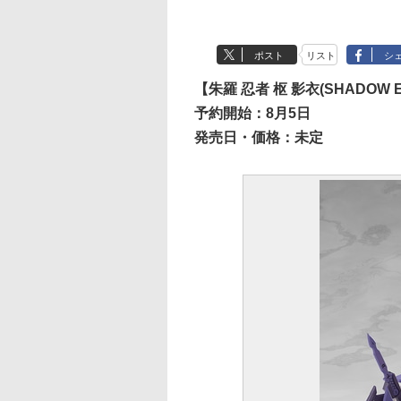
ポスト
リスト
シ
【朱羅 忍者 枢 影衣(SHADOW 
予約開始：8月5日
発売日・価格：未定