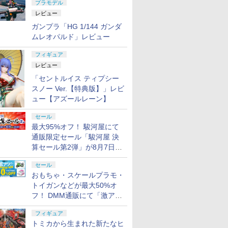
プラモデル
レビュー
ガンプラ「HG 1/144 ガンダ
ムレオパルド」レビュー
フィギュア
レビュー
「セントルイス ティプシー
スノー Ver.【特典版】」レビ
ュー【アズールレーン】
セール
最大95%オフ！ 駿河屋にて
通販限定セール「駿河屋 決
算セール第2弾」が8月7日12
時より開催
セール
おもちゃ・スケールプラモ・
トイガンなどが最大50%オ
フ！ DMM通販にて「激ア
ツ！おもちゃ・ホビー夏セー
フィギュア
ル」が開催
トミカから生まれた新たなヒ