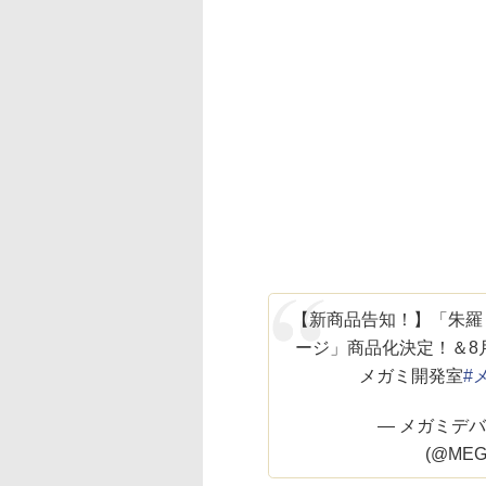
【新商品告知！】「朱羅 忍者
ージ」商品化決定！＆8月5
メガミ開発室
#
— メガミデバイス
(@MEG