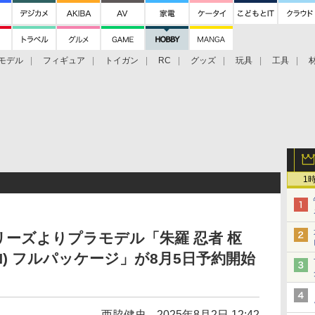
モデル
フィギュア
トイガン
RC
グッズ
玩具
工具
1
ーズよりプラモデル「朱羅 忍者 枢
ION) フルパッケージ」が8月5日予約開始
西脇健史
2025年8月2日 12:42