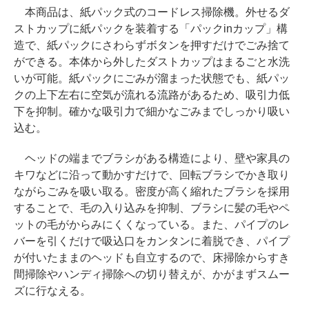
本商品は、紙パック式のコードレス掃除機。外せるダ
ストカップに紙パックを装着する「パックinカップ」構
造で、紙パックにさわらずボタンを押すだけでごみ捨て
ができる。本体から外したダストカップはまるごと水洗
いが可能。紙パックにごみが溜まった状態でも、紙パッ
クの上下左右に空気が流れる流路があるため、吸引力低
下を抑制。確かな吸引力で細かなごみまでしっかり吸い
込む。
ヘッドの端までブラシがある構造により、壁や家具の
キワなどに沿って動かすだけで、回転ブラシでかき取り
ながらごみを吸い取る。密度が高く縮れたブラシを採用
することで、毛の入り込みを抑制、ブラシに髪の毛やペ
ットの毛がからみにくくなっている。また、パイプのレ
バーを引くだけで吸込口をカンタンに着脱でき、パイプ
が付いたままのヘッドも自立するので、床掃除からすき
間掃除やハンディ掃除への切り替えが、かがまずスムー
ズに行なえる。