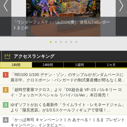
「ワンダーフェスティバル2026[夏]」速報&詳細レポー
トまとめ
●
●
●
●
●
●
アクセスランキング
1時間
24時間
1週間
1カ月
「RE/100 1/100 デナン・ゾン」のサンプルがガンダムベースに
展示中。クロスボーン・バンガードの制式量産機が間もなく発送
【ガンダムベース撮り下ろし】
「超時空要塞マクロス」より「DX超合金 VF-1S バルキリー ロ
イ・フォッカースペシャル リバイバルVer.」本日発売！
ゆずソフトがおくる最新作「ライムライト・レモネードジャム」
より「陽見恵凪」が1/3.5スケールフィギュアで登場！
メガネ姿も表現できるオプションパーツが付属
「かっぱ寿司 キャンペーントミカ あそべる！くるま プレゼント
キャンペーン」インタビュー