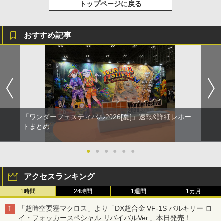
トップページに戻る
おすすめ記事
「ワンダーフェスティバル2026[夏]」速報&詳細レポー
トまとめ
●
●
●
●
●
●
アクセスランキング
1時間
24時間
1週間
1カ月
「超時空要塞マクロス」より「DX超合金 VF-1S バルキリー ロ
イ・フォッカースペシャル リバイバルVer.」本日発売！