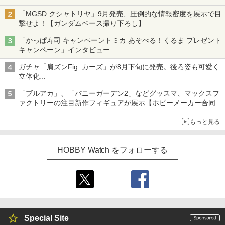
「MGSD クシャトリヤ」9月発売、圧倒的な情報密度を展示で目
撃せよ！【ガンダムベース撮り下ろし】
「かっぱ寿司 キャンペーントミカ あそべる！くるま プレゼント
キャンペーン」インタビュー
子どもが楽しめるかっぱ寿司ならではの体験とコラボの楽しさを
ガチャ「肩ズンFig. カーズ」が8月下旬に発売。後ろ姿も可愛く
追求
立体化
ライトニング・マックィーンやメーターなど4種がラインナップ
「ブルアカ」、「バニーガーデン2」などグッスマ、マックスフ
ァクトリーの注目新作フィギュアが展示【ホビーメーカー合同展
示会】
もっと見る
HOBBY Watch をフォローする
Special Site