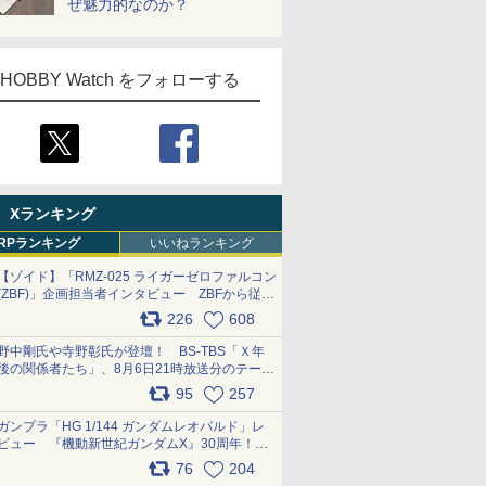
ぜ魅力的なのか？
HOBBY Watch をフォローする
Xランキング
RPランキング
いいねランキング
【ゾイド】「RMZ-025 ライガーゼロファルコン
(ZBF)」企画担当者インタビュー ZBFから従来
デザインまで再現可能なボリューム満点のキッ
226
608
ト pic.x.com/6zOqQAQKkX
野中剛氏や寺野彰氏が登壇！ BS-TBS「Ｘ年
後の関係者たち」、8月6日21時放送分のテーマ
は「超合金」！ pic.x.com/uWyt1uyuFm
95
257
ガンプラ「HG 1/144 ガンダムレオパルド」レ
ビュー 『機動新世紀ガンダムX』30周年！イ
ンナーアームガトリングの変形機構まで再現し
76
204
最新フォーマットでキット化！