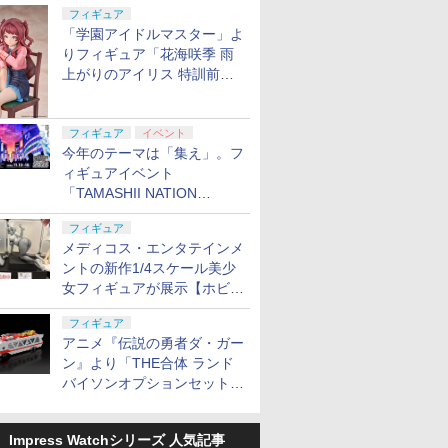
定
フィギュア
「学園アイドルマスター」よ
りフィギュア「花海咲季 雨
上がりのアイリス 特訓前
Ver.」が2027年4月に発売
フィギュア
イベント
今年のテーマは「集え」。フ
ィギュアイベント
「TAMASHII NATION
2026」が11月13日より開催
フィギュア
決定
メディコス・エンタテインメ
ントの新作1/4スケール美少
女フィギュアが展示【ホビー
メーカー合同展示会】
フィギュア
アニメ『伝説の勇者ダ・ガー
ン』より「THE合体 ランド
バイソンオプションセット」
が2027年5月に発売
Impress Watchシリーズ 人気記事