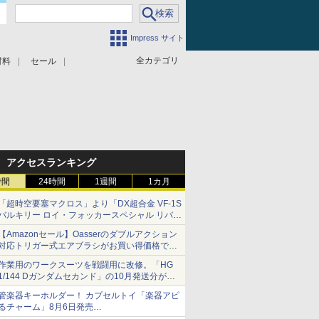
Impress サイト
全カテゴリ
材料
セール
アクセスランキング
時間
24時間
1週間
1カ月
「超時空要塞マクロス」より「DX超合金 VF-1S
バルキリー ロイ・フォッカースペシャル リバイ
バルVer.」本日発売！
【Amazonセール】Oasserのダブルアクション
対応トリガー式エアブラシがお買い得価格で登
場！
作業用のワークスーツを戦闘用に改修。「HG
1/144 Dガンダムセカンド」の10月発送分が予
約受付中【ガンダムベース撮り下ろし】
管楽器キーホルダー！ カプセルトイ「楽器アピ
るチャーム」8月6日発売
チューバ、テナサクなど5種各3色