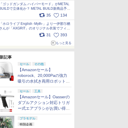
pic.x.com/nszPIDTpbg
「ゴッドガンダム ハイパーモード」がMETAL
BUILDで立体化か？ METAL BUILD新商品予告
が公開 pic.x.com/HIcLLIM3ar
35
134
「ホロライブ English -Myth-」より一伊那尓栖
さんが「AXGRIT」のオリジナル衣装でフィギ
ュア化 pic.x.com/YMGhdIAzNa
31
393
もっと見る
新記事
セール
その他
【Amazonセール】
roborock、20,000Paの強力
吸引の水拭き両用ロボット掃
除機「Qrevo Curv 2 Flow」
セール
工具
がお買い得！
【Amazonセール】Oasserの
ダブルアクション対応トリガ
ー式エアブラシがお買い得価
格で登場！
プラモデル
特別企画