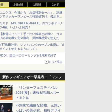
時間
24時間
1週間
1カ月
ユニクロ、今日から「お盆特別セール」。涼感
シアサッカーワンピース待望値下げ、撥水ギア
ショーツは1990円に
ミスド「Mrs. GREEN APPLE」のコラボドーナ
ツ4種、いよいよ発売！
【家電レビュー】手ごわい雑草との戦い、コメ
リの草刈機で完全勝利 掃除機感覚で使えた
NTT島田社長、ソフトバンクのセブン出資に「d
ポイント使えるようにして」
KDDI、楽天へのローミングを9月末で終了
もっと見る
新作フィギュアが一挙発表！「ワンフ
ェス2026[夏]」特集
「ワンダーフェスティバル
2026[夏]」速報&詳細レポー
トまとめ
不気味で繊細な怪物、元気い
っぱいの美少女、独得デザイ