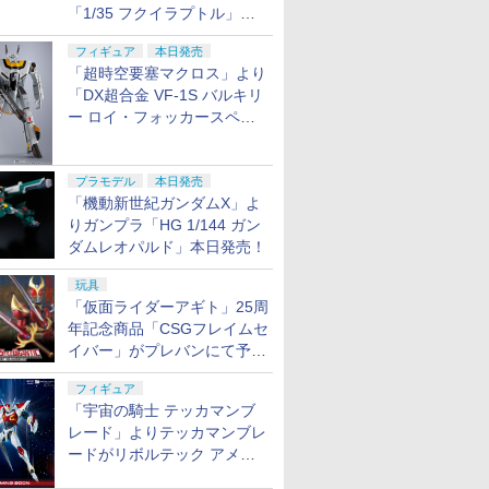
「1/35 フクイラプトル」本
日発売！
フィギュア
本日発売
「超時空要塞マクロス」より
「DX超合金 VF-1S バルキリ
ー ロイ・フォッカースペシ
ャル リバイバルVer.」本日発
売！
プラモデル
本日発売
「機動新世紀ガンダムX」よ
りガンプラ「HG 1/144 ガン
ダムレオパルド」本日発売！
玩具
「仮面ライダーアギト」25周
年記念商品「CSGフレイムセ
イバー」がプレバンにて予約
開始
フィギュア
「宇宙の騎士 テッカマンブ
レード」よりテッカマンブレ
ードがリボルテック アメイ
ジング・ヤマグチで商品化決