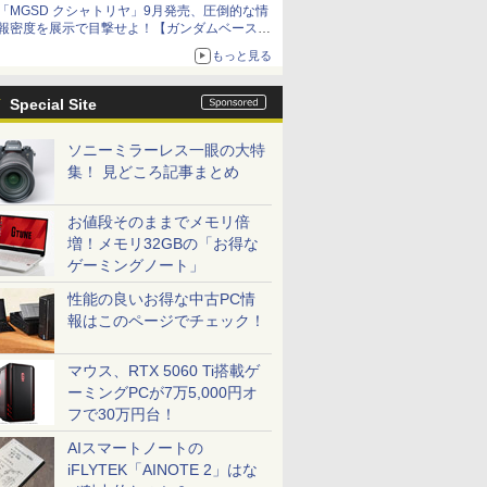
「MGSD クシャトリヤ」9月発売、圧倒的な情
報密度を展示で目撃せよ！【ガンダムベース撮
り下ろし】
もっと見る
Special Site
ソニーミラーレス一眼の大特
集！ 見どころ記事まとめ
お値段そのままでメモリ倍
増！メモリ32GBの「お得な
ゲーミングノート」
性能の良いお得な中古PC情
報はこのページでチェック！
マウス、RTX 5060 Ti搭載ゲ
ーミングPCが7万5,000円オ
フで30万円台！
AIスマートノートの
iFLYTEK「AINOTE 2」はな