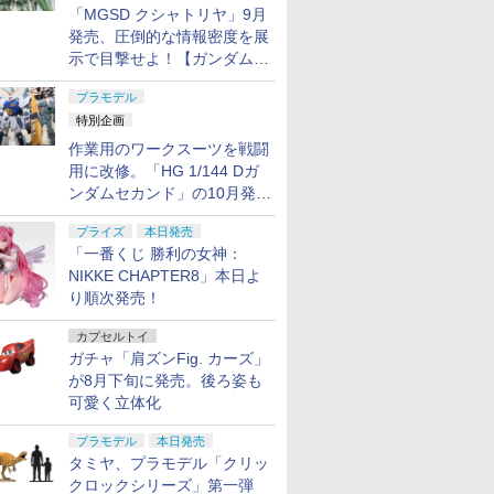
「MGSD クシャトリヤ」9月
発売、圧倒的な情報密度を展
示で目撃せよ！【ガンダムベ
ース撮り下ろし】
プラモデル
特別企画
作業用のワークスーツを戦闘
用に改修。「HG 1/144 Dガ
ンダムセカンド」の10月発送
分が予約受付中【ガンダムベ
プライズ
本日発売
ース撮り下ろし】
「一番くじ 勝利の女神：
NIKKE CHAPTER8」本日よ
り順次発売！
カプセルトイ
ガチャ「肩ズンFig. カーズ」
が8月下旬に発売。後ろ姿も
可愛く立体化
プラモデル
本日発売
タミヤ、プラモデル「クリッ
クロックシリーズ」第一弾