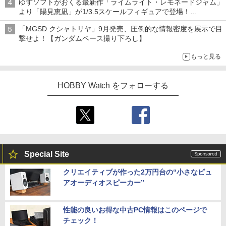
ゆずソフトがおくる最新作「ライムライト・レモネードジャム」
追求
より「陽見恵凪」が1/3.5スケールフィギュアで登場！
メガネ姿も表現できるオプションパーツが付属
「MGSD クシャトリヤ」9月発売、圧倒的な情報密度を展示で目
撃せよ！【ガンダムベース撮り下ろし】
もっと見る
HOBBY Watch をフォローする
Special Site
クリエイティブが作った2万円台の“小さなピュ
アオーディオスピーカー”
性能の良いお得な中古PC情報はこのページで
チェック！