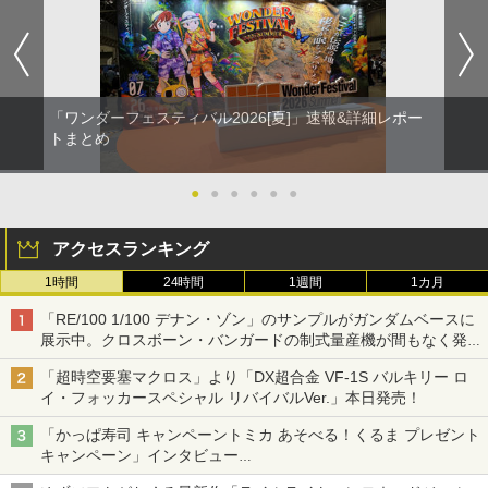
「ワンダーフェスティバル2026[夏]」速報&詳細レポー
トまとめ
●
●
●
●
●
●
アクセスランキング
1時間
24時間
1週間
1カ月
「RE/100 1/100 デナン・ゾン」のサンプルがガンダムベースに
展示中。クロスボーン・バンガードの制式量産機が間もなく発送
【ガンダムベース撮り下ろし】
「超時空要塞マクロス」より「DX超合金 VF-1S バルキリー ロ
イ・フォッカースペシャル リバイバルVer.」本日発売！
「かっぱ寿司 キャンペーントミカ あそべる！くるま プレゼント
キャンペーン」インタビュー
子どもが楽しめるかっぱ寿司ならではの体験とコラボの楽しさを