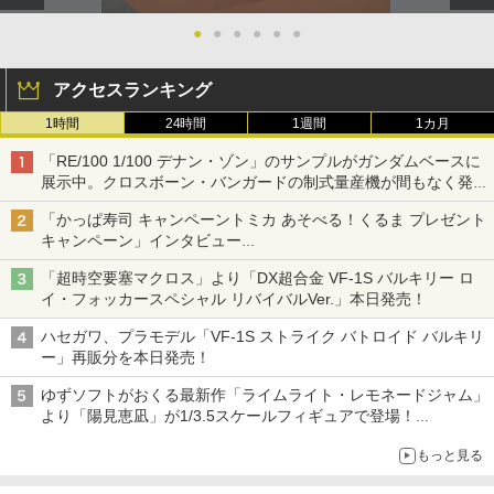
●
●
●
●
●
●
アクセスランキング
1時間
24時間
1週間
1カ月
「RE/100 1/100 デナン・ゾン」のサンプルがガンダムベースに
展示中。クロスボーン・バンガードの制式量産機が間もなく発送
【ガンダムベース撮り下ろし】
「かっぱ寿司 キャンペーントミカ あそべる！くるま プレゼント
キャンペーン」インタビュー
子どもが楽しめるかっぱ寿司ならではの体験とコラボの楽しさを
「超時空要塞マクロス」より「DX超合金 VF-1S バルキリー ロ
追求
イ・フォッカースペシャル リバイバルVer.」本日発売！
ハセガワ、プラモデル「VF-1S ストライク バトロイド バルキリ
ー」再販分を本日発売！
ゆずソフトがおくる最新作「ライムライト・レモネードジャム」
より「陽見恵凪」が1/3.5スケールフィギュアで登場！
メガネ姿も表現できるオプションパーツが付属
もっと見る