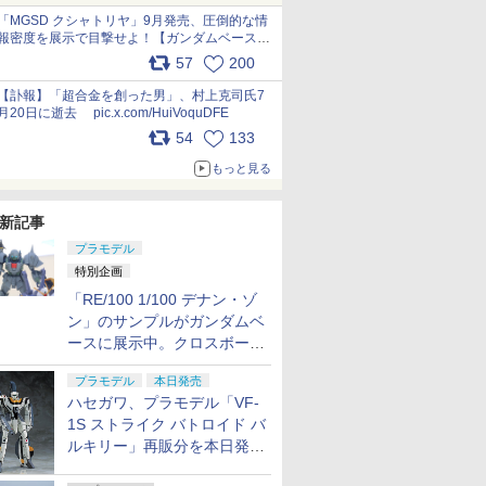
pic.x.com/nszPIDTpbg
「MGSD クシャトリヤ」9月発売、圧倒的な情
報密度を展示で目撃せよ！【ガンダムベース撮
り下ろし】 pic.x.com/3rPjsfk7qZ
57
200
【訃報】「超合金を創った男」、村上克司氏7
月20日に逝去 pic.x.com/HuiVoquDFE
54
133
もっと見る
新記事
プラモデル
特別企画
「RE/100 1/100 デナン・ゾ
ン」のサンプルがガンダムベ
ースに展示中。クロスボー
ン・バンガードの制式量産機
プラモデル
本日発売
が間もなく発送【ガンダムベ
ハセガワ、プラモデル「VF-
ース撮り下ろし】
1S ストライク バトロイド バ
ルキリー」再販分を本日発
売！