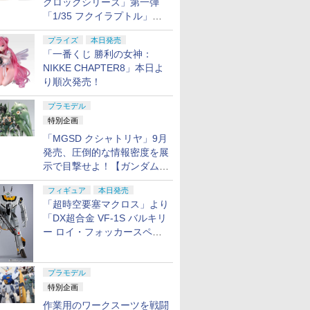
クロックシリーズ」第一弾
「1/35 フクイラプトル」本
日発売！
プライズ
本日発売
「一番くじ 勝利の女神：
NIKKE CHAPTER8」本日よ
り順次発売！
プラモデル
特別企画
「MGSD クシャトリヤ」9月
発売、圧倒的な情報密度を展
示で目撃せよ！【ガンダムベ
ース撮り下ろし】
フィギュア
本日発売
「超時空要塞マクロス」より
「DX超合金 VF-1S バルキリ
ー ロイ・フォッカースペシ
ャル リバイバルVer.」本日発
売！
プラモデル
特別企画
作業用のワークスーツを戦闘