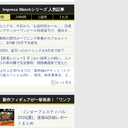
定
Impress Watchシリーズ 人気記事
時間
24時間
1週間
1カ月
ユニクロ、今日から「お盆特別セール」。涼感
シアサッカーワンピース待望値下げ、撥水ギア
ショーツは1990円に
東映の歴代オープニング映像がカプセルトイ
に。全5種で8月下旬発売
KDDI、楽天へのローミングを9月末で終了
【家電レビュー】手ごわい雑草との戦い、コメ
リの草刈機で完全勝利 掃除機感覚で使えた
はやぶさ50％オフの「新幹線eチケット（トク
だ値スペシャル28）」発売。秋冬乗車分、えき
ねっと限定
もっと見る
新作フィギュアが一挙発表！「ワンフ
ェス2026[夏]」特集
「ワンダーフェスティバル
2026[夏]」速報&詳細レポー
トまとめ