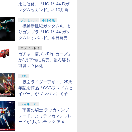
用に改修。「HG 1/144 Dガ
ンダムセカンド」の10月発送
分が予約受付中【ガンダムベ
プラモデル
本日発売
ース撮り下ろし】
「機動新世紀ガンダムX」よ
りガンプラ「HG 1/144 ガン
ダムレオパルド」本日発売！
カプセルトイ
ガチャ「肩ズンFig. カーズ」
が8月下旬に発売。後ろ姿も
可愛く立体化
玩具
「仮面ライダーアギト」25周
年記念商品「CSGフレイムセ
イバー」がプレバンにて予約
開始
フィギュア
「宇宙の騎士 テッカマンブ
レード」よりテッカマンブレ
ードがリボルテック アメイ
ジング・ヤマグチで商品化決