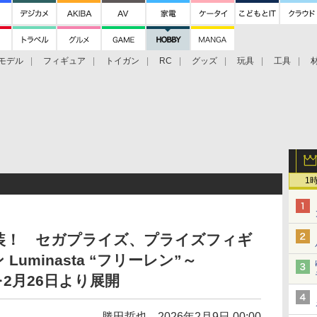
モデル
フィギュア
トイガン
RC
グッズ
玩具
工具
1
装！ セガプライズ、プライズフィギ
uminasta “フリーレン”～
」を2月26日より展開
勝田哲也
2026年2月9日 00:00