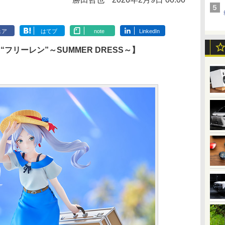
ェア
はてブ
note
LinkedIn
 “フリーレン”～SUMMER DRESS～】