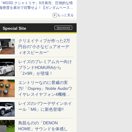
「MGSD クシャトリヤ」9月発売、圧倒的な情
コラボの楽しさを追求
報密度を展示で目撃せよ！【ガンダムベース撮
り下ろし】
もっと見る
Special Site
クリエイティブが作った2万
円台の“小さなピュアオーデ
ィオスピーカー”
レイズのプレミアムカー向け
ブランドHOMURAから
「2×9R」が登場！
エントリーなのに脅威の実
力!「Osprey」Noble Audioワ
イヤレスイヤフォン4機種を
一気に聴く
レイズのパワーデザインホイ
ール「M6」に新色登場!!
鳥肌ものの「DENON
HOME」サウンドを体感し