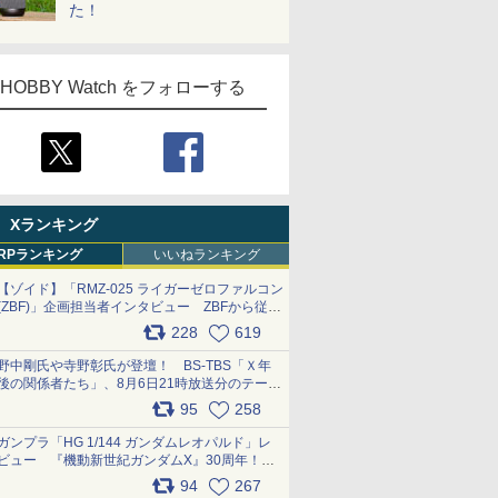
た！
HOBBY Watch をフォローする
Xランキング
RPランキング
いいねランキング
【ゾイド】「RMZ-025 ライガーゼロファルコン
(ZBF)」企画担当者インタビュー ZBFから従来
デザインまで再現可能なボリューム満点のキッ
228
619
ト pic.x.com/6zOqQAQKkX
野中剛氏や寺野彰氏が登壇！ BS-TBS「Ｘ年
後の関係者たち」、8月6日21時放送分のテーマ
は「超合金」！ pic.x.com/uWyt1uyuFm
95
258
ガンプラ「HG 1/144 ガンダムレオパルド」レ
ビュー 『機動新世紀ガンダムX』30周年！イ
ンナーアームガトリングの変形機構まで再現し
94
267
最新フォーマットでキット化！