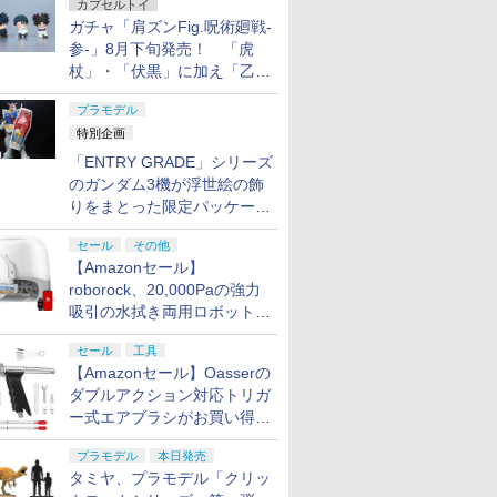
カプセルトイ
ガチャ「肩ズンFig.呪術廻戦-
参-」8月下旬発売！ 「虎
杖」・「伏黒」に加え「乙
骨」・「脹相」がラインナッ
プラモデル
プ
特別企画
「ENTRY GRADE」シリーズ
のガンダム3機が浮世絵の飾
りをまとった限定パッケージ
で8月29日に発売！ お土産
セール
その他
にもピッタリ!?【ガンダムベ
【Amazonセール】
ース撮り下ろし】
roborock、20,000Paの強力
吸引の水拭き両用ロボット掃
除機「Qrevo Curv 2 Flow」
セール
工具
がお買い得！
【Amazonセール】Oasserの
ダブルアクション対応トリガ
ー式エアブラシがお買い得価
格で登場！
プラモデル
本日発売
タミヤ、プラモデル「クリッ