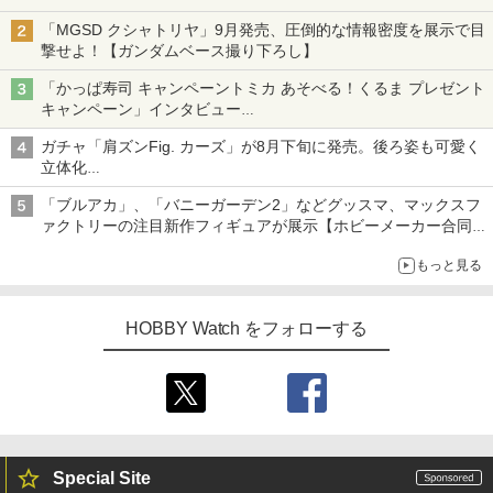
「MGSD クシャトリヤ」9月発売、圧倒的な情報密度を展示で目
撃せよ！【ガンダムベース撮り下ろし】
「かっぱ寿司 キャンペーントミカ あそべる！くるま プレゼント
キャンペーン」インタビュー
子どもが楽しめるかっぱ寿司ならではの体験とコラボの楽しさを
ガチャ「肩ズンFig. カーズ」が8月下旬に発売。後ろ姿も可愛く
追求
立体化
ライトニング・マックィーンやメーターなど4種がラインナップ
「ブルアカ」、「バニーガーデン2」などグッスマ、マックスフ
ァクトリーの注目新作フィギュアが展示【ホビーメーカー合同展
示会】
もっと見る
HOBBY Watch をフォローする
Special Site