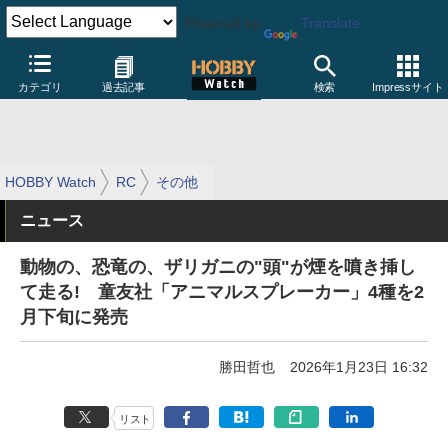
Powered by
Translate
カテゴリ
過去記事
検索
Impressサイト
HOBBY Watch
RC
その他
ニュース
動物の、恐竜の、ザリガニの"頭"が煙を噴き挿し
て走る! 童友社「アニマルスプレーカー」4種を2
月下旬に発売
勝田哲也
2026年1月23日 16:32
リスト