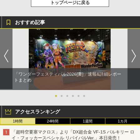
トップページに戻る
おすすめ記事
「ワンダーフェスティバル2026[夏]」速報&詳細レポー
トまとめ
●
●
●
●
●
●
アクセスランキング
1時間
24時間
1週間
1カ月
「超時空要塞マクロス」より「DX超合金 VF-1S バルキリー ロ
イ・フォッカースペシャル リバイバルVer.」本日発売！