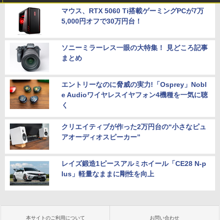
マウス、RTX 5060 Ti搭載ゲーミングPCが7万
5,000円オフで30万円台！
ソニーミラーレス一眼の大特集！ 見どころ記事
まとめ
エントリーなのに脅威の実力!「Osprey」Nobl
e Audioワイヤレスイヤフォン4機種を一気に聴
く
クリエイティブが作った2万円台の“小さなピュ
アオーディオスピーカー”
レイズ鍛造1ピースアルミホイール「CE28 N-p
lus」軽量なままに剛性を向上
本サイトのご利用について
お問い合わせ