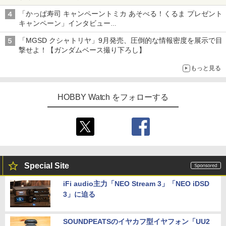
メガネ姿も表現できるオプションパーツが付属
「かっぱ寿司 キャンペーントミカ あそべる！くるま プレゼント
キャンペーン」インタビュー
子どもが楽しめるかっぱ寿司ならではの体験とコラボの楽しさを
「MGSD クシャトリヤ」9月発売、圧倒的な情報密度を展示で目
追求
撃せよ！【ガンダムベース撮り下ろし】
もっと見る
HOBBY Watch をフォローする
Special Site
iFi audio主力「NEO Stream 3」「NEO iDSD
3」に迫る
SOUNDPEATSのイヤカフ型イヤフォン「UU2