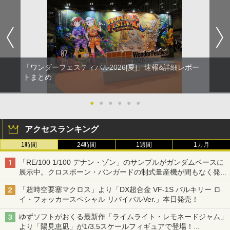
「ワンダーフェスティバル2026[夏]」速報&詳細レポー
トまとめ
●
●
●
●
●
●
アクセスランキング
1時間
24時間
1週間
1カ月
「RE/100 1/100 デナン・ゾン」のサンプルがガンダムベースに
展示中。クロスボーン・バンガードの制式量産機が間もなく発送
【ガンダムベース撮り下ろし】
「超時空要塞マクロス」より「DX超合金 VF-1S バルキリー ロ
イ・フォッカースペシャル リバイバルVer.」本日発売！
ゆずソフトがおくる最新作「ライムライト・レモネードジャム」
より「陽見恵凪」が1/3.5スケールフィギュアで登場！