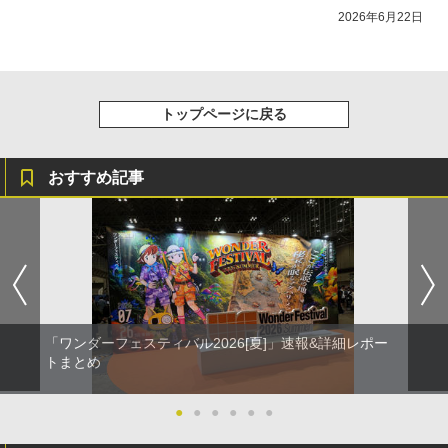
2026年6月22日
トップページに戻る
おすすめ記事
「ワンダーフェスティバル2026[夏]」速報&詳細レポー
トまとめ
●
●
●
●
●
●