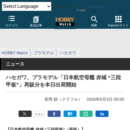
Powered by
Translate
カテゴリ
過去記事
検索
Impressサイト
HOBBY Watch
プラモデル
ハセガワ
ニュース
ハセガワ、プラモデル「日本航空母艦 赤城 “三段
甲板”」再販分を本日出荷開始
長岡 頼（クラフル）
2026年6月3日 00:00
リスト
【日本航空母艦 赤城 “三段甲板”（再販）】