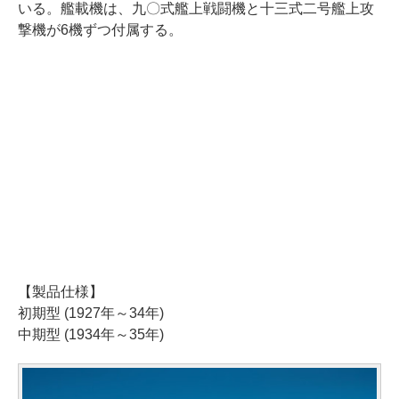
いる。艦載機は、九〇式艦上戦闘機と十三式二号艦上攻
撃機が6機ずつ付属する。
【製品仕様】
初期型 (1927年～34年)
中期型 (1934年～35年)