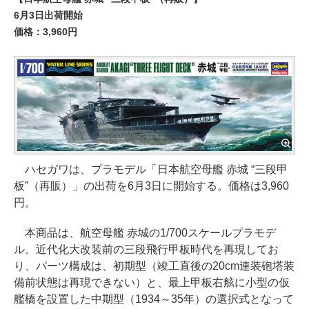
6月3日出荷開始
価格：3,960円
ハセガワは、プラモデル「日本航空母艦 赤城 “三段甲
板”（再販）」の出荷を6月3日に開始する。価格は3,960
円。
本商品は、航空母艦 赤城の1/700スケールプラモデ
ル。近代化大改装前の三段飛行甲板時代を再現してお
り、パーツ構成は、初期型（竣工直後の20cm連装砲塔装
備前状態は再現できない）と、最上甲板右舷に小型の仮
艦橋を設置した中期型（1934～35年）の選択式となって