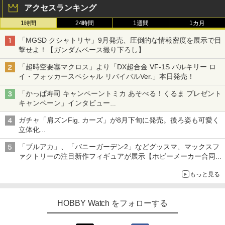
アクセスランキング
1時間
24時間
1週間
1カ月
「MGSD クシャトリヤ」9月発売、圧倒的な情報密度を展示で目
撃せよ！【ガンダムベース撮り下ろし】
「超時空要塞マクロス」より「DX超合金 VF-1S バルキリー ロ
イ・フォッカースペシャル リバイバルVer.」本日発売！
「かっぱ寿司 キャンペーントミカ あそべる！くるま プレゼント
キャンペーン」インタビュー
子どもが楽しめるかっぱ寿司ならではの体験とコラボの楽しさを
ガチャ「肩ズンFig. カーズ」が8月下旬に発売。後ろ姿も可愛く
追求
立体化
ライトニング・マックィーンやメーターなど4種がラインナップ
「ブルアカ」、「バニーガーデン2」などグッスマ、マックスフ
ァクトリーの注目新作フィギュアが展示【ホビーメーカー合同展
示会】
もっと見る
HOBBY Watch をフォローする