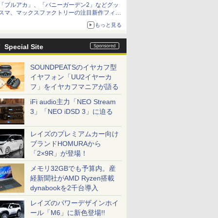
「ブルアカ」、「バニーガーデン2」などグッ
種がラインナップ
スマ、マックスファクトリーの注目新作フィギ
ュアが展示【ホビーメーカー合同展示会】
もっと見る
Special Site
SOUNDPEATSのイヤカフ型
イヤフォン「UU2イヤーカ
フ」をイヤカフマニアが語る
iFi audio主力「NEO Stream
3」「NEO iDSD 3」に迫る
レイズのプレミアムカー向け
ブランドHOMURAから
「2×9R」が登場！
メモリ32GBでも予算内。産
経新聞社がAMD Ryzen搭載
dynabookを2千台導入
レイズのパワーデザインホイ
ール「M6」に新色登場!!