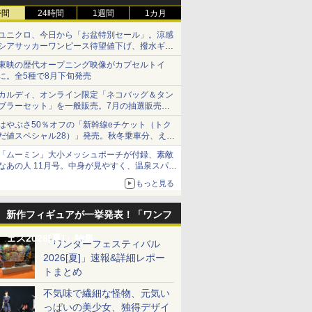
時間
24時間
1週間
1カ月
ユニクロ、今日から「お盆特別セール」。涼感
シアサッカーワンピース待望値下げ、撥水ギア
ショーツは1990円に
東映の歴代オープニング映像がカプセルトイ
に。全5種で8月下旬発売
カルディ、オンライン限定「ネコバッグ＆タン
ブラーセット」を一般販売。7月の抽選販売の
当選無効分
はやぶさ50％オフの「新幹線eチケット（トク
だ値スペシャル28）」発売。秋冬乗車分、えき
ねっと限定
「ムーミン」大小メッシュポーチが付録、素敵
なあの人 11月号。中身が見やすく、温泉スパに
も使える
もっと見る
新作フィギュアが一挙発表！「ワンフ
ェス2026[夏]」特集
「ワンダーフェスティバル
2026[夏]」速報&詳細レポー
トまとめ
不気味で繊細な怪物、元気い
っぱいの美少女、独得デザイ