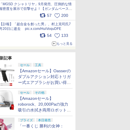
pic.x.com/nszPIDTpbg
「MGSD クシャトリヤ」9月発売、圧倒的な情
報密度を展示で目撃せよ！【ガンダムベース撮
り下ろし】 pic.x.com/3rPjsfk7qZ
57
200
【訃報】「超合金を創った男」、村上克司氏7
月20日に逝去 pic.x.com/HuiVoquDFE
54
133
もっと見る
新記事
セール
工具
【Amazonセール】Oasserの
ダブルアクション対応トリガ
ー式エアブラシがお買い得価
格で登場！
セール
その他
【Amazonセール】
roborock、20,000Paの強力
吸引の水拭き両用ロボット掃
除機「Qrevo Curv 2 Flow」
プライズ
本日発売
がお買い得！
「一番くじ 勝利の女神：