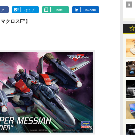
ェア
はてブ
note
LinkedIn
 “マクロスF”】