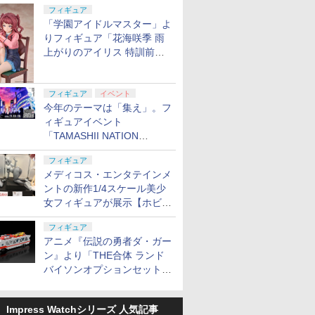
定
フィギュア
「学園アイドルマスター」よ
りフィギュア「花海咲季 雨
上がりのアイリス 特訓前
Ver.」が2027年4月に発売
フィギュア
イベント
今年のテーマは「集え」。フ
ィギュアイベント
「TAMASHII NATION
2026」が11月13日より開催
フィギュア
決定
メディコス・エンタテインメ
ントの新作1/4スケール美少
女フィギュアが展示【ホビー
メーカー合同展示会】
フィギュア
アニメ『伝説の勇者ダ・ガー
ン』より「THE合体 ランド
バイソンオプションセット」
が2027年5月に発売
Impress Watchシリーズ 人気記事