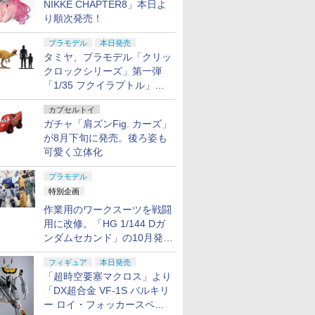
NIKKE CHAPTER8」本日よ
り順次発売！
プラモデル
本日発売
タミヤ、プラモデル「クリッ
クロックシリーズ」第一弾
「1/35 フクイラプトル」本
日発売！
カプセルトイ
ガチャ「肩ズンFig. カーズ」
が8月下旬に発売。後ろ姿も
可愛く立体化
プラモデル
特別企画
作業用のワークスーツを戦闘
用に改修。「HG 1/144 Dガ
ンダムセカンド」の10月発送
分が予約受付中【ガンダムベ
フィギュア
本日発売
ース撮り下ろし】
「超時空要塞マクロス」より
「DX超合金 VF-1S バルキリ
ー ロイ・フォッカースペシ