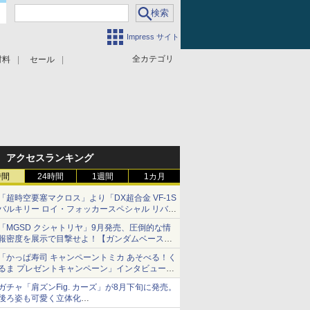
Impress サイト
全カテゴリ
材料
セール
アクセスランキング
時間
24時間
1週間
1カ月
「超時空要塞マクロス」より「DX超合金 VF-1S
バルキリー ロイ・フォッカースペシャル リバイ
バルVer.」本日発売！
「MGSD クシャトリヤ」9月発売、圧倒的な情
報密度を展示で目撃せよ！【ガンダムベース撮
り下ろし】
「かっぱ寿司 キャンペーントミカ あそべる！く
るま プレゼントキャンペーン」インタビュー
子どもが楽しめるかっぱ寿司ならではの体験と
ガチャ「肩ズンFig. カーズ」が8月下旬に発売。
コラボの楽しさを追求
後ろ姿も可愛く立体化
ライトニング・マックィーンやメーターなど4