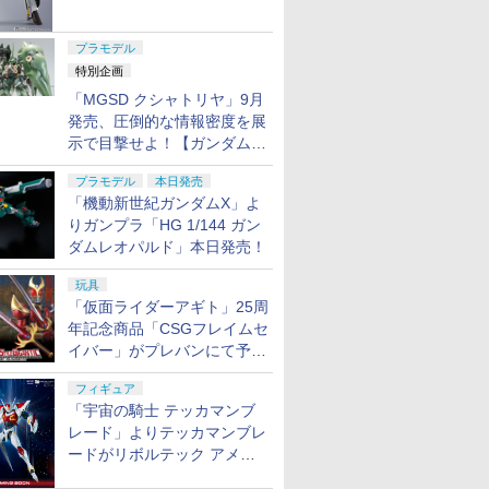
ャル リバイバルVer.」本日発
売！
プラモデル
特別企画
「MGSD クシャトリヤ」9月
発売、圧倒的な情報密度を展
示で目撃せよ！【ガンダムベ
ース撮り下ろし】
プラモデル
本日発売
「機動新世紀ガンダムX」よ
りガンプラ「HG 1/144 ガン
ダムレオパルド」本日発売！
玩具
「仮面ライダーアギト」25周
年記念商品「CSGフレイムセ
イバー」がプレバンにて予約
開始
フィギュア
「宇宙の騎士 テッカマンブ
レード」よりテッカマンブレ
ードがリボルテック アメイ
ジング・ヤマグチで商品化決