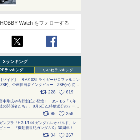
HOBBY Watch をフォローする
Xランキング
RPランキング
いいねランキング
【ゾイド】「RMZ-025 ライガーゼロファルコン
(ZBF)」企画担当者インタビュー ZBFから従来
デザインまで再現可能なボリューム満点のキッ
228
619
ト pic.x.com/6zOqQAQKkX
野中剛氏や寺野彰氏が登壇！ BS-TBS「Ｘ年
後の関係者たち」、8月6日21時放送分のテーマ
は「超合金」！ pic.x.com/uWyt1uyuFm
95
258
ガンプラ「HG 1/144 ガンダムレオパルド」レ
ビュー 『機動新世紀ガンダムX』30周年！イ
ンナーアームガトリングの変形機構まで再現し
94
267
最新フォーマットでキット化！