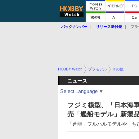
バックナンバー
リリース送付先
プラ
HOBBY Watch
プラモデル
その他
ニュース
Select Language
▼
フジミ模型、「日本海軍重
売「艦船モデル」新製
「蒼龍」フルハルモデルや「ちび