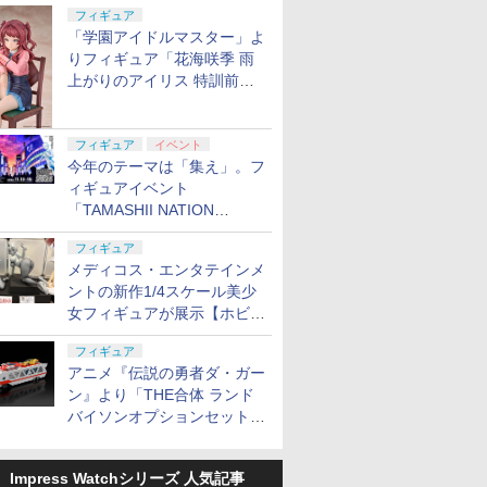
定
フィギュア
「学園アイドルマスター」よ
りフィギュア「花海咲季 雨
上がりのアイリス 特訓前
Ver.」が2027年4月に発売
フィギュア
イベント
今年のテーマは「集え」。フ
ィギュアイベント
「TAMASHII NATION
2026」が11月13日より開催
フィギュア
決定
メディコス・エンタテインメ
ントの新作1/4スケール美少
女フィギュアが展示【ホビー
メーカー合同展示会】
フィギュア
アニメ『伝説の勇者ダ・ガー
ン』より「THE合体 ランド
バイソンオプションセット」
が2027年5月に発売
Impress Watchシリーズ 人気記事