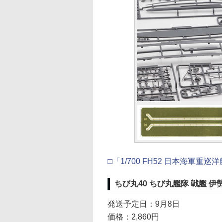
□「1/700 FH52 日本海軍重巡
ちび丸40 ちび丸艦隊 戦艦 伊
発送予定日：9月8日
価格：2,860円