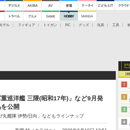
モデル
フィギュア
トイガン
RC
グッズ
玩具
工具
1
巡洋艦 三隈(昭和17年)」など9月発
品を公開
丸艦隊 伊勢/日向」などもラインナップ