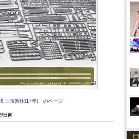
洋艦 三隈(昭和17年)」のページ
勢/日向