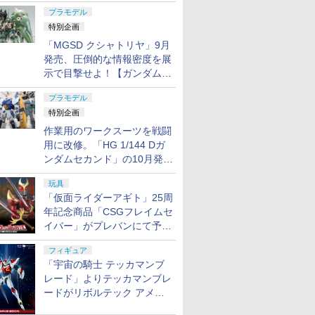
日発売！
プラモデル
特別企画
「MGSD クシャトリヤ」9月
発売、圧倒的な情報密度を展
示で目撃せよ！【ガンダムベ
ース撮り下ろし】
プラモデル
特別企画
作業用のワークスーツを戦闘
用に改修。「HG 1/144 Dガ
ンダムセカンド」の10月発送
分が予約受付中【ガンダムベ
玩具
ース撮り下ろし】
「仮面ライダーアギト」25周
年記念商品「CSGフレイムセ
イバー」がプレバンにて予約
開始
フィギュア
「宇宙の騎士 テッカマンブ
レード」よりテッカマンブレ
ードがリボルテック アメイ
ジング・ヤマグチで商品化決