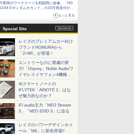
作業用のワークスーツを戦闘用に改修。「HG
1/144 Dガンダムセカンド」の10月発送分が予
約受付中【ガンダムベース撮り下ろし】
もっと見る
Special Site
レイズのプレミアムカー向け
ブランドHOMURAから
「2×9R」が登場！
エントリーなのに脅威の実
力!「Osprey」Noble Audioワ
イヤレスイヤフォン4機種を
一気に聴く
AIスマートノートの
iFLYTEK「AINOTE 2」はな
ぜ魅力的なのか？
iFi audio主力「NEO Stream
3」「NEO iDSD 3」に迫る
レイズのパワーデザインホイ
ール「M6」に新色登場!!