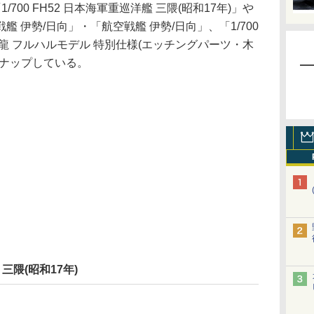
00 FH52 日本海軍重巡洋艦 三隈(昭和17年)」や
 伊勢/日向」・「航空戦艦 伊勢/日向」、「1/700
 蒼龍 フルハルモデル 特別仕様(エッチングパーツ・木
ンナップしている。
 三隈(昭和17年)