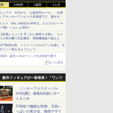
時間
24時間
1週間
1カ月
ユニクロ、今日から「お盆特別セール」。涼感
シアサッカーワンピース待望値下げ、撥水ギア
ショーツは1990円に
ミスド「Mrs. GREEN APPLE」のコラボドーナ
ツ4種、いよいよ発売！
【家電レビュー】手ごわい雑草との戦い、コメ
リの草刈機で完全勝利 掃除機感覚で使えた
NTT島田社長、ソフトバンクのセブン出資に「d
ポイント使えるようにして」
KDDI、楽天へのローミングを9月末で終了
もっと見る
新作フィギュアが一挙発表！「ワンフ
ェス2026[夏]」特集
「ワンダーフェスティバル
2026[夏]」速報&詳細レポー
トまとめ
不気味で繊細な怪物、元気い
っぱいの美少女、独得デザイ