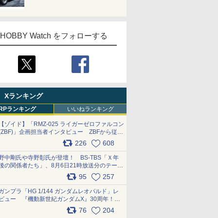
HOBBY Watch をフォローする
Xランキング
RPランキング
いいねランキング
【ゾイド】「RMZ-025 ライガーゼロファルコン
(ZBF)」企画担当者インタビュー ZBFから従来
デザインまで再現可能なボリューム満点のキッ
226
608
ト pic.x.com/6zOqQAQKkX
野中剛氏や寺野彰氏が登壇！ BS-TBS「Ｘ年
後の関係者たち」、8月6日21時放送分のテーマ
は「超合金」！ pic.x.com/uWyt1uyuFm
95
257
ガンプラ「HG 1/144 ガンダムレオパルド」レ
ビュー 『機動新世紀ガンダムX』30周年！イ
ンナーアームガトリングの変形機構まで再現し
76
204
最新フォーマットでキット化！