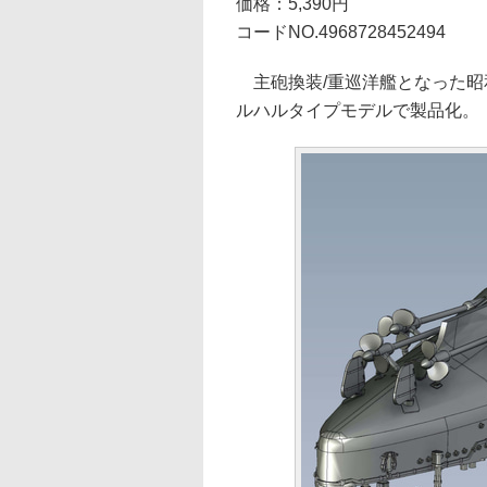
価格：5,390円
コードNO.4968728452494
主砲換装/重巡洋艦となった昭和
ルハルタイプモデルで製品化。