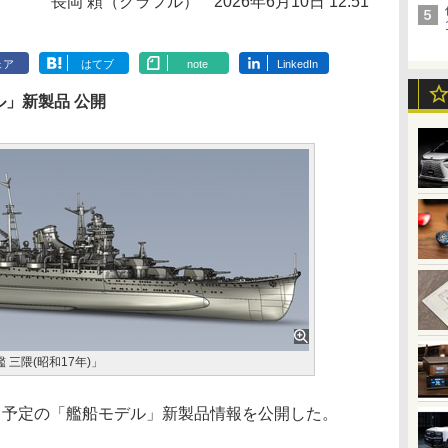
長岡 頼（クラフル）
2026年6月10日 12:51
ェア
はてブ
note
LinkedIn
ル」新製品 公開
艦 三隈(昭和17年)」
予定の「艦船モデル」新製品情報を公開した。