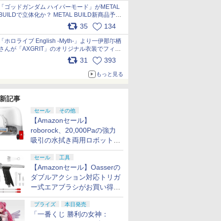
pic.x.com/nszPIDTpbg
「ゴッドガンダム ハイパーモード」がMETAL
BUILDで立体化か？ METAL BUILD新商品予告
が公開 pic.x.com/HIcLLIM3ar
35
134
「ホロライブ English -Myth-」より一伊那尓栖
さんが「AXGRIT」のオリジナル衣装でフィギ
ュア化 pic.x.com/YMGhdIAzNa
31
393
もっと見る
新記事
セール
その他
【Amazonセール】
roborock、20,000Paの強力
吸引の水拭き両用ロボット掃
除機「Qrevo Curv 2 Flow」
セール
工具
がお買い得！
【Amazonセール】Oasserの
ダブルアクション対応トリガ
ー式エアブラシがお買い得価
格で登場！
プライズ
本日発売
「一番くじ 勝利の女神：