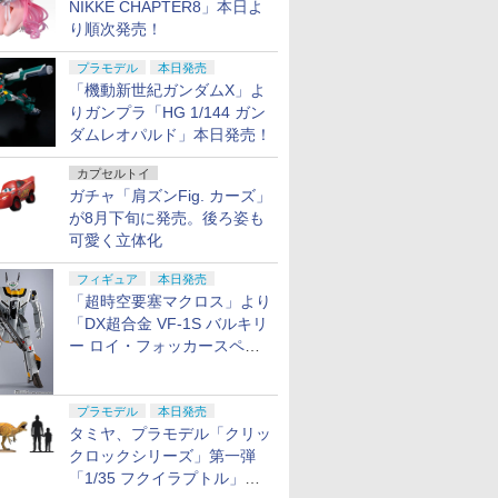
NIKKE CHAPTER8」本日よ
り順次発売！
プラモデル
本日発売
「機動新世紀ガンダムX」よ
りガンプラ「HG 1/144 ガン
ダムレオパルド」本日発売！
カプセルトイ
ガチャ「肩ズンFig. カーズ」
が8月下旬に発売。後ろ姿も
可愛く立体化
フィギュア
本日発売
「超時空要塞マクロス」より
「DX超合金 VF-1S バルキリ
ー ロイ・フォッカースペシ
ャル リバイバルVer.」本日発
売！
プラモデル
本日発売
タミヤ、プラモデル「クリッ
クロックシリーズ」第一弾
「1/35 フクイラプトル」本