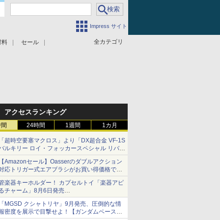
Impress サイト
全カテゴリ
材料
セール
アクセスランキング
時間
24時間
1週間
1カ月
「超時空要塞マクロス」より「DX超合金 VF-1S
バルキリー ロイ・フォッカースペシャル リバイ
バルVer.」本日発売！
【Amazonセール】Oasserのダブルアクション
対応トリガー式エアブラシがお買い得価格で登
場！
管楽器キーホルダー！ カプセルトイ「楽器アピ
るチャーム」8月6日発売
チューバ、テナサクなど5種各3色
「MGSD クシャトリヤ」9月発売、圧倒的な情
報密度を展示で目撃せよ！【ガンダムベース撮
り下ろし】