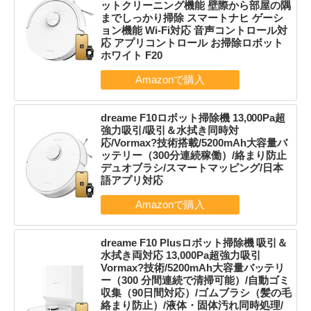
ットクリーニング機能 壁際から部屋の隅
までしっかり掃除 スマートナヒ ゲーシ
ョン機能 Wi-Fi対応 音声コントロール対
応 アプリコントロール お掃除ロボット
ホワイト F20
dreame F10ロボット掃除機 13,000Pa超
強力吸引/吸引＆水拭き同時対
応/Vormax?技術搭載/5200mAh大容量バ
ッテリー（300分連続稼働）/絡まり防止
デュオブラシ/スマートマッピング/日本
語アプリ対応
dreame F10 Plusロボット掃除機 吸引＆
水拭き両対応 13,000Pa超強力吸引
Vormax?技術/5200mAh大容量バッテリ
ー（300 分間連続で清掃可能）/自動ゴミ
収集（90日間対応）/ゴムブラシ（髪の毛
絡まり防止）/液体・固体汚れ同時処理/