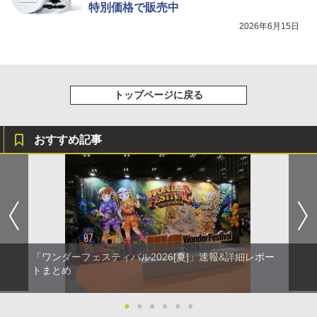
特別価格で販売中
2026年6月15日
トップページに戻る
おすすめ記事
「ワンダーフェスティバル2026[夏]」速報&詳細レポー
トまとめ
●
●
●
●
●
●