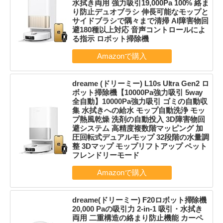
水拭き両用 強力吸引19,000Pa 100% 絡ま
り防止デュオブラシ 伸長可能なモップと
サイドブラシで隅々まで清掃 AI障害物回
避180種以上対応 音声コントロールによ
る指示 ロボット掃除機
dreame (ドリーミー) L10s Ultra Gen2 ロ
ボット掃除機【10000Pa強力吸引 5way
全自動】10000Pa強力吸引 ゴミの自動収
集 水拭きへの給水 モップ自動洗浄 モッ
プ熱風乾燥 洗剤の自動投入 3D障害物回
避システム 高精度複数階マッピング 加
圧回転式デュアルモップ 32段階の水量調
整 3Dマップ モップリフトアップ ペット
フレンドリーモード
dreame(ドリーミー) F20ロボット掃除機
20,000 Paの吸引力 2-in-1 吸引・水拭き
両用 二重構造の絡まり防止機能 カーペ