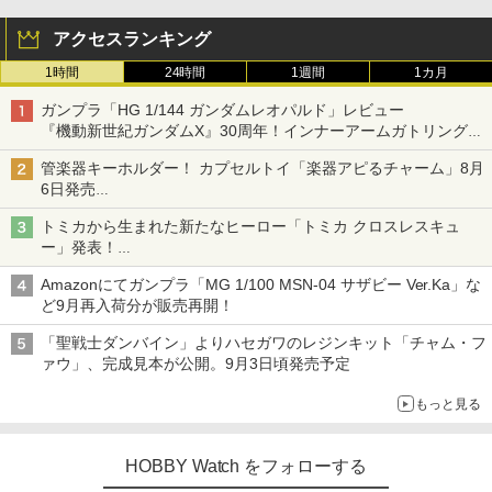
アクセスランキング
1時間
24時間
1週間
1カ月
ガンプラ「HG 1/144 ガンダムレオパルド」レビュー
『機動新世紀ガンダムX』30周年！インナーアームガトリングの
変形機構まで再現し最新フォーマットでキット化！
管楽器キーホルダー！ カプセルトイ「楽器アピるチャーム」8月
6日発売
チューバ、テナサクなど5種各3色
トミカから生まれた新たなヒーロー「トミカ クロスレスキュ
ー」発表！
詳細は後日公開予定
Amazonにてガンプラ「MG 1/100 MSN-04 サザビー Ver.Ka」な
ど9月再入荷分が販売再開！
「聖戦士ダンバイン」よりハセガワのレジンキット「チャム・フ
ァウ」、完成見本が公開。9月3日頃発売予定
もっと見る
HOBBY Watch をフォローする