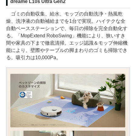
dreame L10s Ultra Gen2
ゴミの自動収集、給水、モップの自動洗浄・熱風乾
燥、洗浄液の自動補給までを1台で実現。ハイテクな全
自動ベースステーションで、毎日の掃除を完全自動化す
る。「MopExtend RoboSwing」機能により、狭いすき
間や家具の下まで徹底清掃。エッジ認識＆モップ伸縮機
能により、壁際やテーブルの脚まわりのゴミも掃除でき
る。吸引力は10,000Pa。