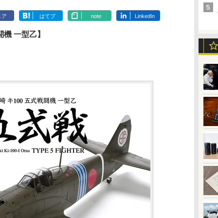
ェア
はてブ
note
LinkedIn
戦闘機 一型乙】