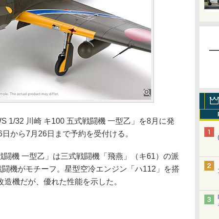
/32 川崎 キ100 五式戦闘機 一型乙」を8月に発
月26日から7月26日まで予約を受付ける。
 五式戦闘機 一型乙」は三式戦闘機「飛燕」（キ61）の派
戦闘機がモチーフ。星型空冷エンジン「ハ112」を搭
改造機だが、優れた性能を示した。