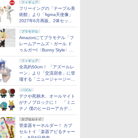
フィギュア
フリーイングの「テーブル美
術館」より「figma天使像」
2027年6月再販。2体セット
で小便小僧にも
プラモデル
Amazonにてプラモデル「フ
レームアームズ・ガール ド
ゥルガーI〈Bunny Style〉」
が予約受付再開！
フィギュア
全高約50cm！ 「アズールレ
ーン」より「交流宿舎」に登
場する「ニュージャージー」
が1/3スケールフィギュアで
パズル
登場
デクや死柄木、オールマイト
がナノブロックに！ 「ミニ
ナノ 僕のヒーローアカデミ
ア」9月再販
カプセルトイ
管楽器キーホルダー！ カプ
セルトイ「楽器アピるチャー
ム」8月6日発売