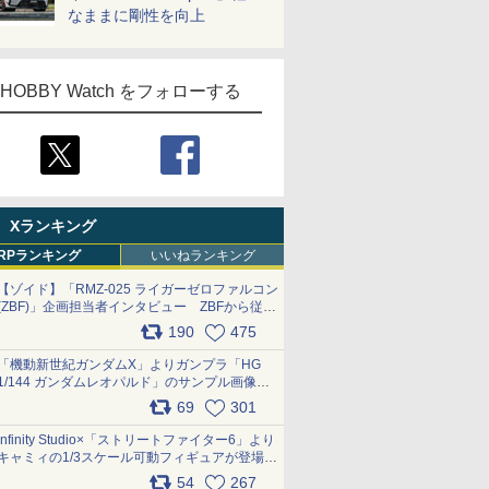
なままに剛性を向上
HOBBY Watch をフォローする
Xランキング
RPランキング
いいねランキング
【ゾイド】「RMZ-025 ライガーゼロファルコン
(ZBF)」企画担当者インタビュー ZBFから従来
デザインまで再現可能なボリューム満点のキッ
190
475
ト pic.x.com/6zOqQAQKkX
「機動新世紀ガンダムX」よりガンプラ「HG
1/144 ガンダムレオパルド」のサンプル画像が
公開！ 8月8日発売予定
69
301
pic.x.com/lTnGoAKCSY
Infinity Studio×「ストリートファイター6」より
キャミィの1/3スケール可動フィギュアが登場
pic.x.com/Eam6ArWJLs
54
267