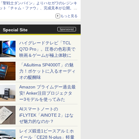
「聖戦士ダンバイン」よりハセガワのレジンキ
ット「チャム・ファウ」、完成見本が公開。9
月3日頃発売予定
もっと見る
Special Site
ハイグレードテレビ「TCL
Q7D Pro」。圧巻の色彩美で
映画＆ゲームが極上体験に
「A&ultima SP4000T」の魅
力！ポケットに入るオーディ
オの醍醐味
Amazon プライムデー過去最
安! Anker注目プロジェクタ
ー3モデルを使ってみた
AIスマートノートの
iFLYTEK「AINOTE 2」はな
ぜ魅力的なのか？
レイズ鍛造1ピースアルミホ
イール「CE28 N-plus」軽量