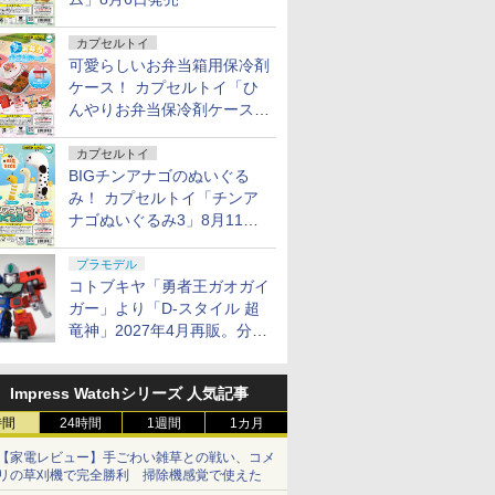
カプセルトイ
可愛らしいお弁当箱用保冷剤
ケース！ カプセルトイ「ひ
んやりお弁当保冷剤ケース
2」8月11日発売
カプセルトイ
BIGチンアナゴのぬいぐる
み！ カプセルトイ「チンア
ナゴぬいぐるみ3」8月11日
発売
プラモデル
コトブキヤ「勇者王ガオガイ
ガー」より「D-スタイル 超
竜神」2027年4月再販。分離
変形が可能
Impress Watchシリーズ 人気記事
時間
24時間
1週間
1カ月
【家電レビュー】手ごわい雑草との戦い、コメ
リの草刈機で完全勝利 掃除機感覚で使えた