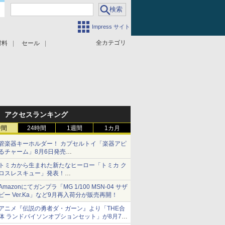
Impress サイト
全カテゴリ
材料
セール
アクセスランキング
時間
24時間
1週間
1カ月
管楽器キーホルダー！ カプセルトイ「楽器アピ
るチャーム」8月6日発売
チューバ、テナサクなど5種各3色
トミカから生まれた新たなヒーロー「トミカ ク
ロスレスキュー」発表！
詳細は後日公開予定
Amazonにてガンプラ「MG 1/100 MSN-04 サザ
ビー Ver.Ka」など9月再入荷分が販売再開！
アニメ『伝説の勇者ダ・ガーン』より「THE合
体 ランドバイソンオプションセット」が8月7日
から予約受付開始！