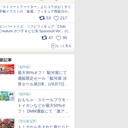
「ストリートファイター」よりコラボおくすり
手帳イラストの「春麗」フィギュア再販分が本
日出荷開始 pic.x.com/toUc1MHr41
53
217
エンバートイズ、ソフビフィギュア「Chibi
Creature ポプ子 & ピピ美 Spacesuit Ver.」の発
売中止を発表 pic.x.com/Ri45iFeYjn
47
95
もっと見る
新記事
セール
最大95%オフ！ 駿河屋にて
通販限定セール「駿河屋 決
算セール第2弾」が8月7日12
時より開催
セール
おもちゃ・スケールプラモ・
トイガンなどが最大50%オ
フ！ DMM通販にて「激ア
ツ！おもちゃ・ホビー夏セー
フィギュア
ル」が開催
トミカから生まれた新たなヒ