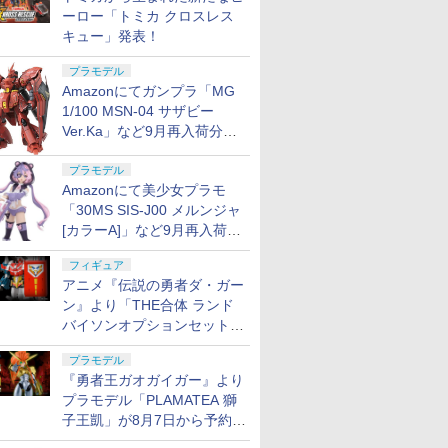
ーロー「トミカ クロスレス
キュー」発表！
プラモデル
Amazonにてガンプラ「MG
1/100 MSN-04 サザビー
Ver.Ka」など9月再入荷分が
販売再開！
プラモデル
Amazonにて美少女プラモ
「30MS SIS-J00 メルンジャ
[カラーA]」など9月再入荷分
が販売再開！
フィギュア
アニメ『伝説の勇者ダ・ガー
ン』より「THE合体 ランド
バイソンオプションセット」
が8月7日から予約受付開始！
プラモデル
『勇者王ガオガイガー』より
プラモデル「PLAMATEA 獅
子王凱」が8月7日から予約受
付開始！