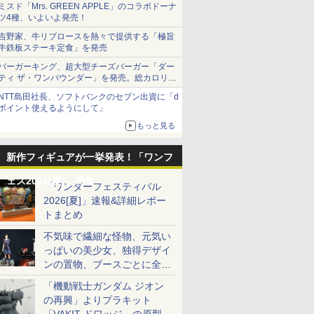
ミスド「Mrs. GREEN APPLE」のコラボドーナ
ツ4種、いよいよ発売！
吉野家、牛リブロースを熱々で提供する「極旨
牛鉄板ステーキ定食」を発売
バーガーキング、超大型チーズバーガー「ダー
ティ ザ・ワンパウンダー」を発売。総カロリー
約1656kcal、総重量約527g！
NTT島田社長、ソフトバンクのセブン出資に「d
ポイント使えるようにして」
もっと見る
新作フィギュアが一挙発表！「ワンフ
ェス2026[夏]」特集
「ワンダーフェスティバル
2026[夏]」速報&詳細レポー
トまとめ
不気味で繊細な怪物、元気い
っぱいの美少女、独得デザイ
ンの置物、ブースごとに全く
異なる世界が広がる一般ディ
「機動戦士ガンダム ジオン
ーラーフォトレポート
の再興」よりプラキット