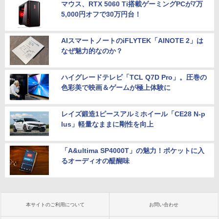
マウス、RTX 5060 Ti搭載ゲーミングPCが7万
5,000円オフで30万円台！
AIスマートノートのiFLYTEK「AINOTE 2」は
なぜ魅力的なのか？
ハイグレードテレビ「TCL Q7D Pro」。圧巻の
色彩美で映画＆ゲームが極上体験に
レイズ鍛造1ピースアルミホイール「CE28 N-p
lus」軽量なままに剛性を向上
「A&ultima SP4000T」の魅力！ポケットに入
るオーディオの醍醐味
本サイトのご利用について
お問い合わせ