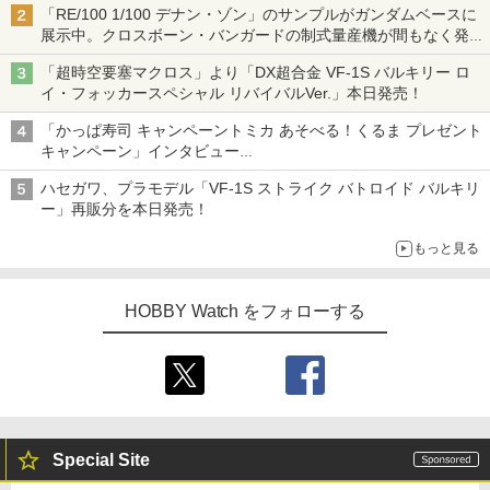
「RE/100 1/100 デナン・ゾン」のサンプルがガンダムベースに
展示中。クロスボーン・バンガードの制式量産機が間もなく発送
【ガンダムベース撮り下ろし】
「超時空要塞マクロス」より「DX超合金 VF-1S バルキリー ロ
イ・フォッカースペシャル リバイバルVer.」本日発売！
「かっぱ寿司 キャンペーントミカ あそべる！くるま プレゼント
キャンペーン」インタビュー
子どもが楽しめるかっぱ寿司ならではの体験とコラボの楽しさを
ハセガワ、プラモデル「VF-1S ストライク バトロイド バルキリ
追求
ー」再販分を本日発売！
もっと見る
HOBBY Watch をフォローする
Special Site