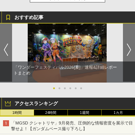
おすすめ記事
「ワンダーフェスティバル2026[夏]」速報&詳細レポー
トまとめ
●
●
●
●
●
●
アクセスランキング
1時間
24時間
1週間
1カ月
「MGSD クシャトリヤ」9月発売、圧倒的な情報密度を展示で目
撃せよ！【ガンダムベース撮り下ろし】