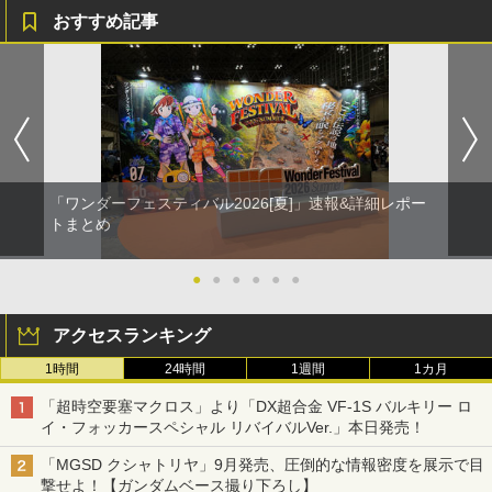
おすすめ記事
「ワンダーフェスティバル2026[夏]」速報&詳細レポー
トまとめ
●
●
●
●
●
●
アクセスランキング
1時間
24時間
1週間
1カ月
「超時空要塞マクロス」より「DX超合金 VF-1S バルキリー ロ
イ・フォッカースペシャル リバイバルVer.」本日発売！
「MGSD クシャトリヤ」9月発売、圧倒的な情報密度を展示で目
撃せよ！【ガンダムベース撮り下ろし】