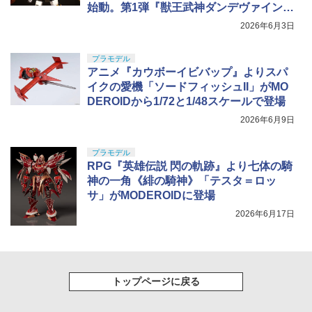
始動。第1弾『獣王武神ダンデヴァイン』
2026年10月放送＆フィギュア・プラモデ
2026年6月3日
ル展開も発表
プラモデル
アニメ『カウボーイビバップ』よりスパ
イクの愛機「ソードフィッシュII」がMO
DEROIDから1/72と1/48スケールで登場
2026年6月9日
プラモデル
RPG『英雄伝説 閃の軌跡』より七体の騎
神の一角《緋の騎神》「テスタ＝ロッ
サ」がMODEROIDに登場
2026年6月17日
トップページに戻る