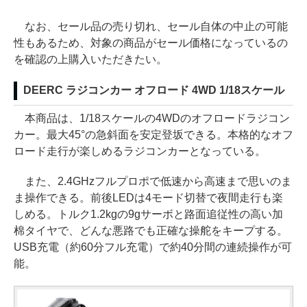
なお、セール品の売り切れ、セール自体の中止の可能
性もあるため、対象の商品がセール価格になっているの
を確認の上購入いただきたい。
DEERC ラジコンカー オフロード 4WD 1/18スケール
本商品は、1/18スケールの4WDのオフロードラジコン
カー。最大45°の急斜面を安定登坂できる。本格的なオフ
ロード走行が楽しめるラジコンカーとなっている。
また、2.4GHzフルプロポで低速から高速まで思いのま
ま操作できる。前後LEDは4モード切替で夜間走行も楽
しめる。トルク1.2kgの9gサーボと路面追従性の高い加
棉タイヤで、どんな悪路でも正確な操舵をキープする。
USB充電（約60分フル充電）で約40分間の連続操作が可
能。