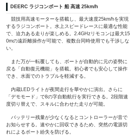
DEERC ラジコンボート 船 高速 25km/h
競技用高速モーターを搭載し、最大速度25km/hを実現
するラジコンボート。水上スピードレースに最適な性能
で、迫力ある走りが楽しめる。2.4GHzリモコンは最大15
0mの遠距離操作が可能で、複数台同時使用でも干渉しな
い。
また万が一転覆しても、ボートが自動的に元の姿勢に
戻る「自動復元機能」を搭載。初心者でも安心して操作
でき、水面でのトラブルを軽減する。
内蔵LEDライトが夜間走行を華やかに演出。さらに
「デモモード」で8の字自動航行を実行できる。2段階速
度切り替えで、スキルに合わせた走りが可能。
バッテリー残量が少なくなるとコントローラーが音で
お知らせする。速やかに回収できるため、突然の電源切
れによるボート紛失を防げる。