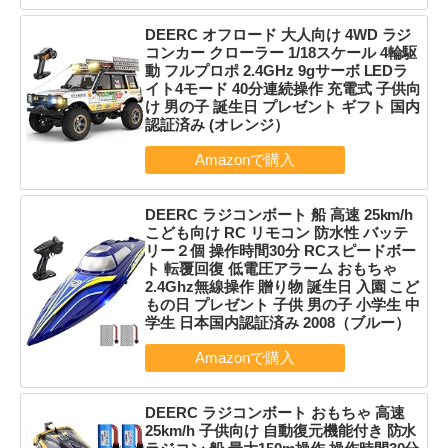
DEERC オフロード 大人向け 4WD ラジ
コンカー クローラー 1/18スケール 4輪駆
動 フルプロポ 2.4GHz 9gサーボ LEDラ
イト4モード 40分連続操作 充電式 子供向
け 男の子 誕生日 プレゼント ギフト 国内
認証済み (オレンジ）
DEERC ラジコンボート 船 高速 25km/h
こども向け RC リモコン 防水性 バッテ
リー２個 操作時間30分 RCスピードボー
ト 転覆回復 低電圧アラーム おもちゃ
2.4Ghz無線操作 贈り物 誕生日 入園 こど
もの日 プレゼント 子供 男の子 小学生 中
学生 日本国内認証済み 2008（ブルー）
DEERC ラジコンボート おもちゃ 高速
25km/h 子供向け 自動復元機能付き 防水