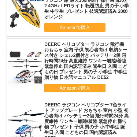
ラジコン 船 最大150m操作 操作時間30分
2.4GHz LEDライト 転覆防止 男の子 小学
生 中学生 プレゼント 技適認証済み 2008
オレンジ
DEERC ヘリコプター ラジコン 飛行機
おもちゃ 室内 子供 初心者向け 収納ケー
ス付き シェル2個付き バッテリー2個 飛
行時間24分 高度維持 ワンキー離陸/着陸
緊急停止 国内認証済み 誕生日 入園 こど
もの日 プレゼント 男の子 小学生 中学生
贈り物 日本語マニュアル DE52
DEERC ラジコン ヘリコプター 7色ライ
ト アップグレード おもちゃ 室内 小型 初
心者向け バッテリー2個 飛行時間24分 高
度維持 ワンキー離陸/着陸 緊急停止 贈り
物 プレゼント 子供 男の子 小/中学生 誕
生日 入園 こどもの日 国内認証済み