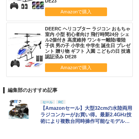
DE23
DEERC ヘリコプター ラジコン おもちゃ
室内 小型 初心者向け 飛行時間24分 シェ
ル2個付き 高度維持 ワンキー離陸/着陸
子供 男の子 小学生 中学生 誕生日 プレゼ
ント 贈り物 ギフト 入園 こどもの日 技適
認証済み DE28
編集部のおすすめ記事
セール
RC
【Amazonセール】大型32cmの水陸両用
ラジコンカーがお買い得。最新2.4GHz技
術により複数台同時操作可能なモデルが
ラインナップ