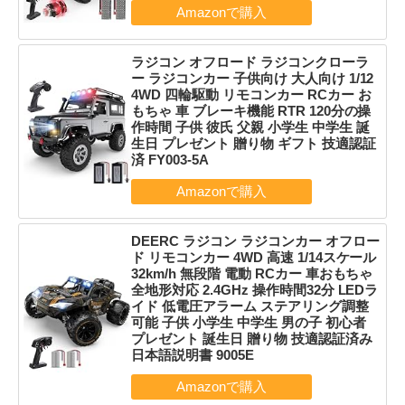
ラジコン オフロード ラジコンクローラ
ー ラジコンカー 子供向け 大人向け 1/12
4WD 四輪駆動 リモコンカー RCカー お
もちゃ 車 ブレーキ機能 RTR 120分の操
作時間 子供 彼氏 父親 小学生 中学生 誕
生日 プレゼント 贈り物 ギフト 技適認証
済 FY003-5A
DEERC ラジコン ラジコンカー オフロー
ド リモコンカー 4WD 高速 1/14スケール
32km/h 無段階 電動 RCカー 車おもちゃ
全地形対応 2.4GHz 操作時間32分 LEDラ
イド 低電圧アラーム ステアリング調整
可能 子供 小学生 中学生 男の子 初心者
プレゼント 誕生日 贈り物 技適認証済み
日本語説明書 9005E