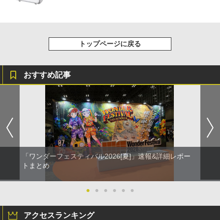
トップページに戻る
おすすめ記事
「ワンダーフェスティバル2026[夏]」速報&詳細レポー
トまとめ
●
●
●
●
●
●
アクセスランキング