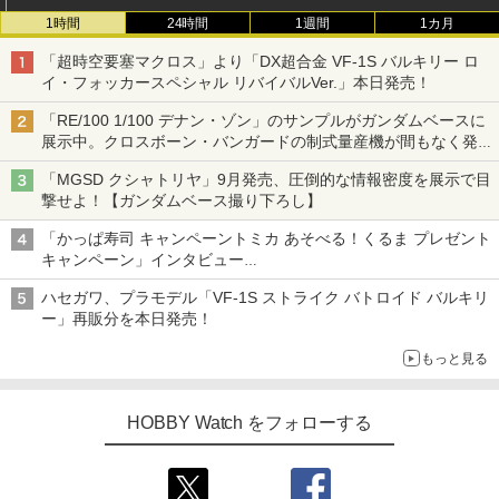
1時間
24時間
1週間
1カ月
「超時空要塞マクロス」より「DX超合金 VF-1S バルキリー ロ
イ・フォッカースペシャル リバイバルVer.」本日発売！
「RE/100 1/100 デナン・ゾン」のサンプルがガンダムベースに
展示中。クロスボーン・バンガードの制式量産機が間もなく発送
【ガンダムベース撮り下ろし】
「MGSD クシャトリヤ」9月発売、圧倒的な情報密度を展示で目
撃せよ！【ガンダムベース撮り下ろし】
「かっぱ寿司 キャンペーントミカ あそべる！くるま プレゼント
キャンペーン」インタビュー
子どもが楽しめるかっぱ寿司ならではの体験とコラボの楽しさを
ハセガワ、プラモデル「VF-1S ストライク バトロイド バルキリ
追求
ー」再販分を本日発売！
もっと見る
HOBBY Watch をフォローする