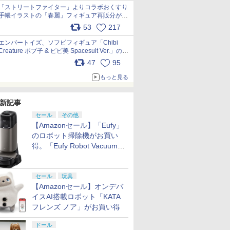
「ストリートファイター」よりコラボおくすり
手帳イラストの「春麗」フィギュア再販分が本
日出荷開始 pic.x.com/toUc1MHr41
53
217
エンバートイズ、ソフビフィギュア「Chibi
Creature ポプ子 & ピピ美 Spacesuit Ver.」の発
売中止を発表 pic.x.com/Ri45iFeYjn
47
95
もっと見る
新記事
セール
その他
【Amazonセール】「Eufy」
のロボット掃除機がお買い
得。「Eufy Robot Vacuum
Omni S2」も対象に
セール
玩具
【Amazonセール】オンデバ
イスAI搭載ロボット「KATA
フレンズ ノア」がお買い得
ドール