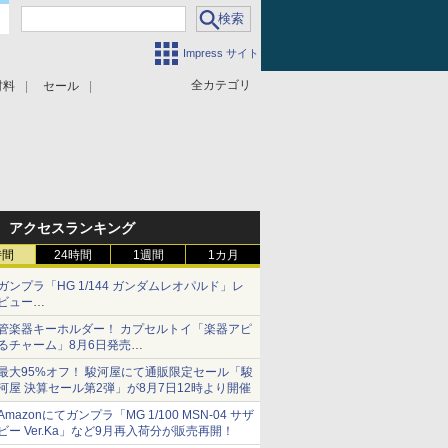
Impress サイト
全カテゴリ
材料
セール
アクセスランキング
時間
24時間
1週間
1カ月
ガンプラ「HG 1/144 ガンダムレオパルド」レ
ビュー
『機動新世紀ガンダムX』30周年！インナーア
管楽器キーホルダー！ カプセルトイ「楽器アピ
ームガトリングの変形機構まで再現し最新フォ
るチャーム」8月6日発売
ーマットでキット化！
チューバ、テナサクなど5種各3色
最大95%オフ！ 駿河屋にて通販限定セール「駿
河屋 決算セール第2弾」が8月7日12時より開催
Amazonにてガンプラ「MG 1/100 MSN-04 サザ
ビー Ver.Ka」など9月再入荷分が販売再開！