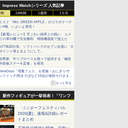
Impress Watchシリーズ 人気記事
時間
24時間
1週間
1カ月
ミスド「Mrs. GREEN APPLE」のコラボドーナ
ツ4種、いよいよ発売！
【家電レビュー】手ごわい雑草との戦い、コメ
リの草刈機で完全勝利 掃除機感覚で使えた
NTT島田社長、ソフトバンクのセブン出資に「d
ポイント使えるようにして」
吉野家、牛リブロースを熱々で提供する「極旨
牛鉄板ステーキ定食」を発売
NewDays「増量フェス」を実施！おにぎり/サ
ンドイッチ/焼きそばなど16品が値段そのままで
ボリュームアップ
もっと見る
新作フィギュアが一挙発表！「ワンフ
ェス2026[夏]」特集
「ワンダーフェスティバル
2026[夏]」速報&詳細レポー
トまとめ