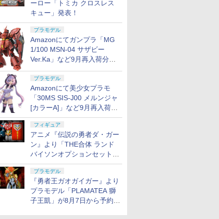
ーロー「トミカ クロスレス
キュー」発表！
プラモデル
Amazonにてガンプラ「MG
1/100 MSN-04 サザビー
Ver.Ka」など9月再入荷分が
販売再開！
プラモデル
Amazonにて美少女プラモ
「30MS SIS-J00 メルンジャ
[カラーA]」など9月再入荷分
が販売再開！
フィギュア
アニメ『伝説の勇者ダ・ガー
ン』より「THE合体 ランド
バイソンオプションセット」
が8月7日から予約受付開始！
プラモデル
『勇者王ガオガイガー』より
プラモデル「PLAMATEA 獅
子王凱」が8月7日から予約受
付開始！