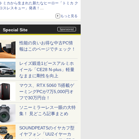
トミカから生まれた新たなヒーロー「トミカ ク
ロスレスキュー」発表！
詳細は後日公開予定
もっと見る
Special Site
性能の良いお得な中古PC情
報はこのページでチェック！
レイズ鍛造1ピースアルミホ
イール「CE28 N-plus」軽量
なままに剛性を向上
マウス、RTX 5060 Ti搭載ゲ
ーミングPCが7万5,000円オ
フで30万円台！
ソニーミラーレス一眼の大特
集！ 見どころ記事まとめ
SOUNDPEATSのイヤカフ型
イヤフォン「UU2イヤーカ