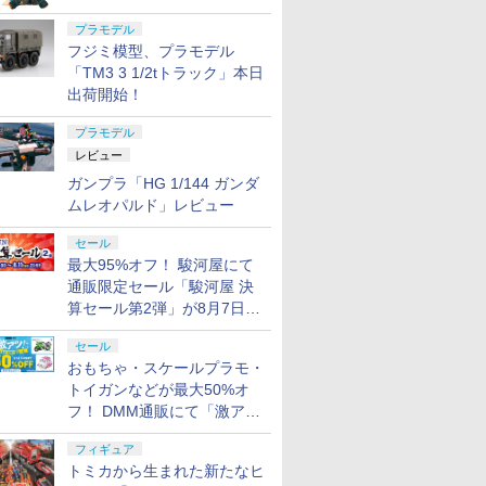
プラモデル
フジミ模型、プラモデル
「TM3 3 1/2tトラック」本日
出荷開始！
プラモデル
レビュー
ガンプラ「HG 1/144 ガンダ
ムレオパルド」レビュー
セール
最大95%オフ！ 駿河屋にて
通販限定セール「駿河屋 決
算セール第2弾」が8月7日12
時より開催
セール
おもちゃ・スケールプラモ・
トイガンなどが最大50%オ
フ！ DMM通販にて「激ア
ツ！おもちゃ・ホビー夏セー
フィギュア
ル」が開催
トミカから生まれた新たなヒ