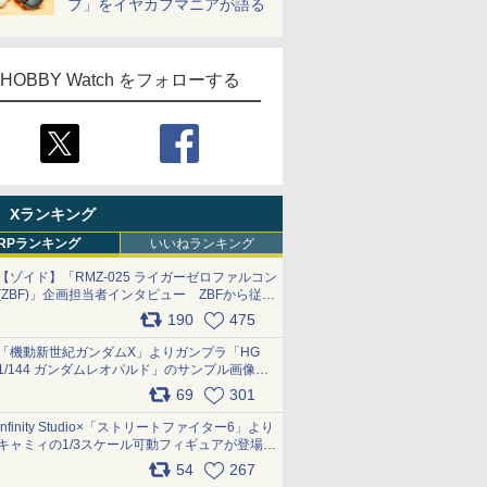
フ」をイヤカフマニアが語る
HOBBY Watch をフォローする
Xランキング
RPランキング
いいねランキング
【ゾイド】「RMZ-025 ライガーゼロファルコン
(ZBF)」企画担当者インタビュー ZBFから従来
デザインまで再現可能なボリューム満点のキッ
190
475
ト pic.x.com/6zOqQAQKkX
「機動新世紀ガンダムX」よりガンプラ「HG
1/144 ガンダムレオパルド」のサンプル画像が
公開！ 8月8日発売予定
69
301
pic.x.com/lTnGoAKCSY
Infinity Studio×「ストリートファイター6」より
キャミィの1/3スケール可動フィギュアが登場
pic.x.com/Eam6ArWJLs
54
267