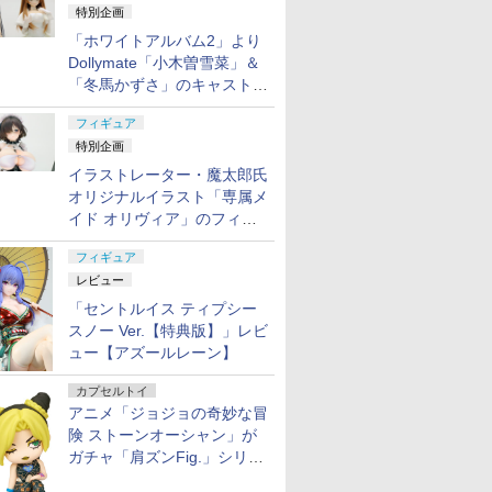
特別企画
「ホワイトアルバム2」より
Dollymate「小木曽雪菜」＆
「冬馬かずさ」のキャストド
ール実物見本が東京フィギュ
フィギュア
アギャラリーにて展示中
特別企画
イラストレーター・魔太郎氏
オリジナルイラスト「専属メ
イド オリヴィア」のフィギ
ュア彩色原型が東京フィギュ
フィギュア
アギャラリーにて展示中
レビュー
「セントルイス ティプシー
スノー Ver.【特典版】」レビ
ュー【アズールレーン】
カプセルトイ
アニメ「ジョジョの奇妙な冒
険 ストーンオーシャン」が
ガチャ「肩ズンFig.」シリー
ズに登場