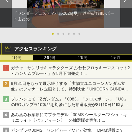
「ワンダーフェスティバル2026[夏]」速報&詳細レポー
トまとめ
●
●
●
●
●
●
アクセスランキング
1時間
24時間
1週間
1カ月
ガチャ「サンリオキャラクターズ ふわわフロッキーマスコット2
～ハンサムブルー～」が8月下旬発売！
ポチャッコやタキシードサムたちがブルーなハンサム仕様で登場
8月31日をもって展示終了する「実物大ユニコーンガンダム立
像」のフィナーレ企画として、特別映像「UNICORN GUNDAM
Statue ― BEYOND POSSIBILITY ―」が8月22日より限定上映
プレバンにて「Zガンダム」「0083」「クロスボーン」「UC」
のRGガンプラ10製品を対象にした抽選販売が8月10日11時より
実施！
あみあみ秋葉原にてプラモデル「30MS シールダー/マシュ・キ
リエライト〔パラディーン〕」の抽選販売実施！
「30MS オプションパーツセット29(アクションウエアβ)」も対
ガンプラや30MS、ワンピカードなどが対象！ DMM通販にて
象