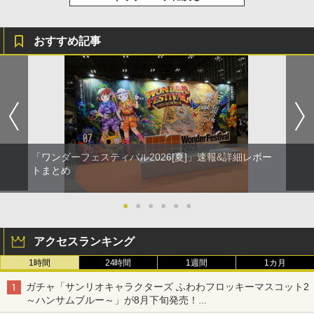
おすすめ記事
「ワンダーフェスティバル2026[夏]」速報&詳細レポー
トまとめ
●
●
●
●
●
●
アクセスランキング
1時間
24時間
1週間
1カ月
ガチャ「サンリオキャラクターズ ふわわフロッキーマスコット2
～ハンサムブルー～」が8月下旬発売！
ポチャッコやタキシードサムたちがブルーなハンサム仕様で登場