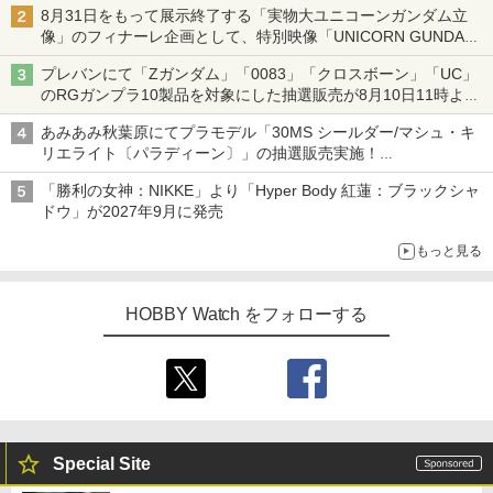
8月31日をもって展示終了する「実物大ユニコーンガンダム立
像」のフィナーレ企画として、特別映像「UNICORN GUNDAM
Statue ― BEYOND POSSIBILITY ―」が8月22日より限定上映
プレバンにて「Zガンダム」「0083」「クロスボーン」「UC」
のRGガンプラ10製品を対象にした抽選販売が8月10日11時より
実施！
あみあみ秋葉原にてプラモデル「30MS シールダー/マシュ・キ
リエライト〔パラディーン〕」の抽選販売実施！
「30MS オプションパーツセット29(アクションウエアβ)」も対
「勝利の女神：NIKKE」より「Hyper Body 紅蓮：ブラックシャ
象
ドウ」が2027年9月に発売
もっと見る
HOBBY Watch をフォローする
Special Site