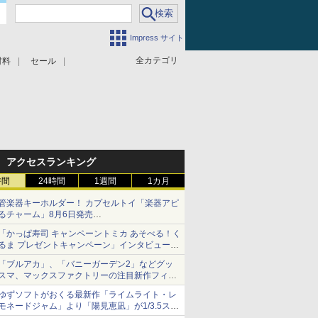
Impress サイト
全カテゴリ
材料
セール
アクセスランキング
時間
24時間
1週間
1カ月
管楽器キーホルダー！ カプセルトイ「楽器アピ
るチャーム」8月6日発売
チューバ、テナサクなど5種各3色
「かっぱ寿司 キャンペーントミカ あそべる！く
るま プレゼントキャンペーン」インタビュー
子どもが楽しめるかっぱ寿司ならではの体験と
「ブルアカ」、「バニーガーデン2」などグッ
コラボの楽しさを追求
スマ、マックスファクトリーの注目新作フィギ
ュアが展示【ホビーメーカー合同展示会】
ゆずソフトがおくる最新作「ライムライト・レ
モネードジャム」より「陽見恵凪」が1/3.5スケ
ールフィギュアで登場！