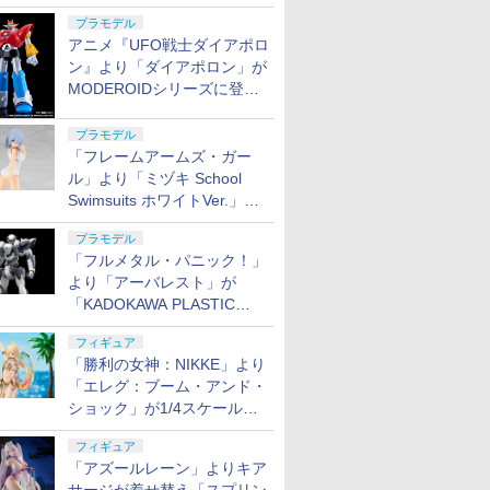
フィギュアが展示【ホビーメ
プラモデル
ーカー合同展示会】
アニメ『UFO戦士ダイアポロ
ン』より「ダイアポロン」が
MODEROIDシリーズに登
場。2027年2月に発売
プラモデル
「フレームアームズ・ガー
ル」より「ミヅキ School
Swimsuits ホワイトVer.」が8
月10日から予約開始決定！
プラモデル
「フルメタル・パニック！」
より「アーバレスト」が
「KADOKAWA PLASTIC
MODEL SERIES」から1/48
フィギュア
スケールで登場！
「勝利の女神：NIKKE」より
「エレグ：ブーム・アンド・
ショック」が1/4スケールで
フィギュア化！
フィギュア
「アズールレーン」よりキア