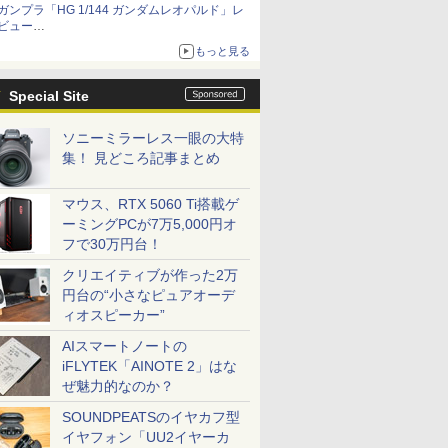
ガンプラ「HG 1/144 ガンダムレオパルド」レ
メガネ姿も表現できるオプションパーツが付属
ビュー
『機動新世紀ガンダムX』30周年！インナーア
もっと見る
ームガトリングの変形機構まで再現し最新フォ
ーマットでキット化！
Special Site
ソニーミラーレス一眼の大特
集！ 見どころ記事まとめ
マウス、RTX 5060 Ti搭載ゲ
ーミングPCが7万5,000円オ
フで30万円台！
クリエイティブが作った2万
円台の“小さなピュアオーデ
ィオスピーカー”
AIスマートノートの
iFLYTEK「AINOTE 2」はな
ぜ魅力的なのか？
SOUNDPEATSのイヤカフ型
イヤフォン「UU2イヤーカ