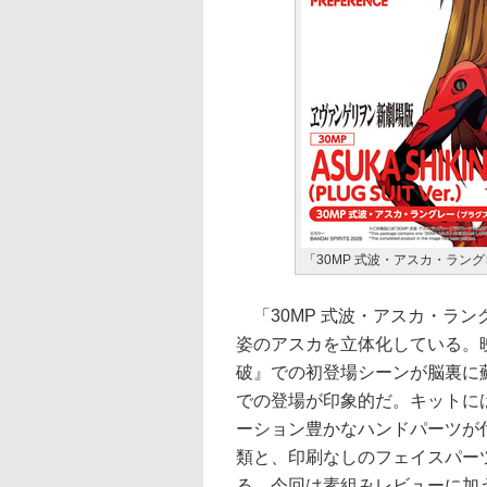
「30MP 式波・アスカ・ラング
「30MP 式波・アスカ・ラング
姿のアスカを立体化している。
破』での初登場シーンが脳裏に
での登場が印象的だ。キットに
ーション豊かなハンドパーツが
類と、印刷なしのフェイスパー
る。今回は素組みレビューに加