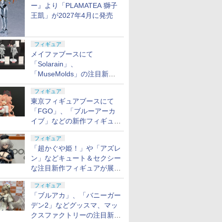
ー』より「PLAMATEA 獅子
王凱」が2027年4月に発売
フィギュア
メイファブースにて
「Solarain」、
「MuseMolds」の注目新作
フィギュアが展示【ホビーメ
フィギュア
ーカー合同展示会】
東京フィギュアブースにて
「FGO」、「ブルーアーカ
イブ」などの新作フィギュア
が展示【ホビーメーカー合同
フィギュア
展示会】
「超かぐや姫！」や「アズレ
ン」などキュート＆セクシー
な注目新作フィギュアが展示
【ホビーメーカー合同展示
フィギュア
会】
「ブルアカ」、「バニーガー
デン2」などグッスマ、マッ
クスファクトリーの注目新作