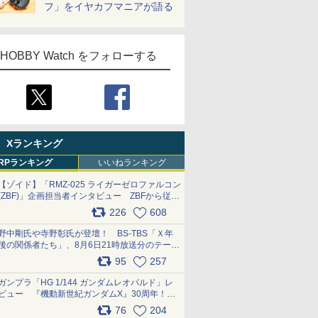
フ」をイヤカフマニアが語る
HOBBY Watch をフォローする
Xランキング
RPランキング
いいねランキング
【ゾイド】「RMZ-025 ライガーゼロファルコン
(ZBF)」企画担当者インタビュー ZBFから従来
デザインまで再現可能なボリューム満点のキッ
226
608
ト pic.x.com/6zOqQAQKkX
野中剛氏や寺野彰氏が登壇！ BS-TBS「Ｘ年
後の関係者たち」、8月6日21時放送分のテーマ
は「超合金」！ pic.x.com/uWyt1uyuFm
95
257
ガンプラ「HG 1/144 ガンダムレオパルド」レ
ビュー 『機動新世紀ガンダムX』30周年！イ
ンナーアームガトリングの変形機構まで再現し
76
204
最新フォーマットでキット化！