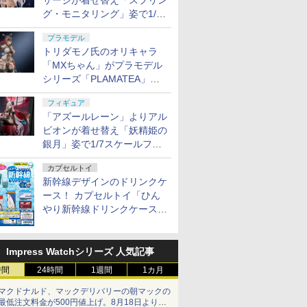
サージが着せ替え「スプリン
グ・モニタリング」姿で1/6
スケールフィギュア化！
プラモデル
トリダモノ氏のオリキャラ
「MXちゃん」がプラモデル
シリーズ「PLAMATEA」で
登場！ 2027年1月発売予定
フィギュア
「アズールレーン」よりアル
ビオンが着せ替え「妖精姫の
銀月」姿で1/7スケールフィ
ギュア化！
カプセルトイ
新幹線デザインのドリンクケ
ース！ カプセルトイ「ひん
やり新幹線ドリンクケース」
8月11日発売
Impress Watchシリーズ 人気記事
時間
24時間
1週間
1カ月
マクドナルド、マックデリバリーの朝マックの
最低注文料金が500円値上げ。8月18日より