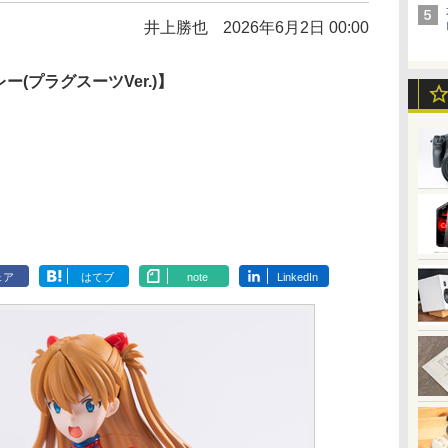
井上勝也
2026年6月2日 00:00
ー(プラグスーツVer.)】
ェア
はてブ
note
LinkedIn