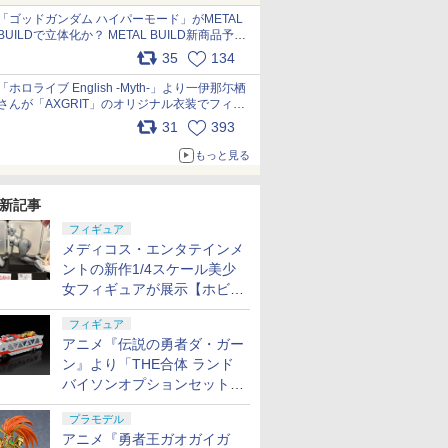
pic.x.com/nszPIDTpbg
「ゴッドガンダム ハイパーモード」がMETAL
BUILDで立体化か？ METAL BUILD新商品予告
が公開 pic.x.com/HIcLLIM3ar
35
134
「ホロライブ English -Myth-」より一伊那尓栖
さんが「AXGRIT」のオリジナル衣装でフィギ
ュア化 pic.x.com/YMGhdIAzNa
31
393
もっと見る
新記事
フィギュア
メディコス・エンタテインメ
ントの新作1/4スケール美少
女フィギュアが展示【ホビー
メーカー合同展示会】
フィギュア
アニメ『伝説の勇者ダ・ガー
ン』より「THE合体 ランド
バイソンオプションセット」
が2027年5月に発売
プラモデル
アニメ『勇者王ガオガイガ