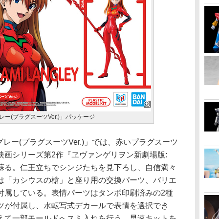
レー(プラグスーツVer.)」パッケージ
レー(プラグスーツVer.)」では、赤いプラグスーツ
映画シリーズ第2作『ヱヴァンゲリヲン新劇場版:
蘇る。仁王立ちでシンジたちを見下ろし、自信満々
は「カシウスの槍」と座り用の交換パーツ、バリエ
付属している。表情パーツはタンポ印刷済みの2種
ツが付属し、水転写式デカールで表情を選択でき
えて一部モールドへスミ入れを行う。早速キットを