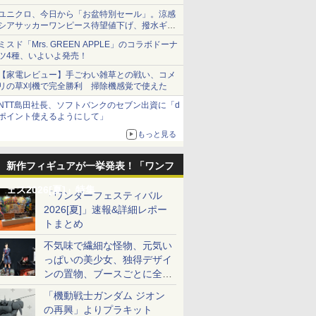
1,500円から受付
ユニクロ、今日から「お盆特別セール」。涼感
シアサッカーワンピース待望値下げ、撥水ギア
ショーツは1990円に
ミスド「Mrs. GREEN APPLE」のコラボドーナ
ツ4種、いよいよ発売！
【家電レビュー】手ごわい雑草との戦い、コメ
リの草刈機で完全勝利 掃除機感覚で使えた
NTT島田社長、ソフトバンクのセブン出資に「d
ポイント使えるようにして」
もっと見る
新作フィギュアが一挙発表！「ワンフ
ェス2026[夏]」特集
「ワンダーフェスティバル
2026[夏]」速報&詳細レポー
トまとめ
不気味で繊細な怪物、元気い
っぱいの美少女、独得デザイ
ンの置物、ブースごとに全く
異なる世界が広がる一般ディ
「機動戦士ガンダム ジオン
ーラーフォトレポート
の再興」よりプラキット