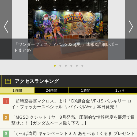
「ワンダーフェスティバル2026[夏]」速報&詳細レポー
トまとめ
●
●
●
●
●
●
アクセスランキング
1時間
24時間
1週間
1カ月
「超時空要塞マクロス」より「DX超合金 VF-1S バルキリー ロ
イ・フォッカースペシャル リバイバルVer.」本日発売！
「MGSD クシャトリヤ」9月発売、圧倒的な情報密度を展示で目
撃せよ！【ガンダムベース撮り下ろし】
「かっぱ寿司 キャンペーントミカ あそべる！くるま プレゼント