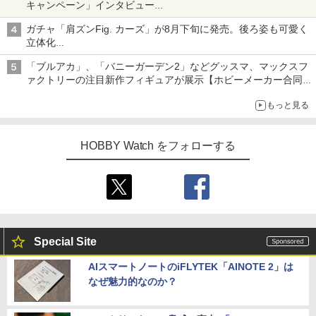
キャンペーン」インタビュー
子どもが楽しめるかっぱ寿司ならではの体験とコラボの楽しさを
ガチャ「肩ズンFig. カーズ」が8月下旬に発売。後ろ姿も可愛く
追求
立体化
ライトニング・マックィーンやメーターなど4種がラインナップ
「ブルアカ」、「バニーガーデン2」などグッスマ、マックスフ
ァクトリーの注目新作フィギュアが展示【ホビーメーカー合同展
示会】
もっと見る
HOBBY Watch をフォローする
Special Site
AIスマートノートのiFLYTEK「AINOTE 2」は
なぜ魅力的なのか？