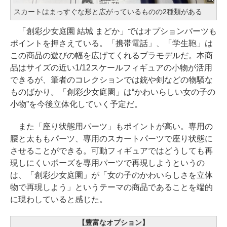
スカートはまっすぐな形と広がっているものの2種類がある
「創彩少女庭園 結城 まどか」ではオプションパーツも
ポイントを押さえている。「携帯電話」、「学生鞄」は
この商品の遊びの幅を広げてくれるプラモデルだ。本商
品はサイズの近い1/12スケールフィギュアの小物が活用
できるが、筆者のコレクションでは銃や剣などの物騒な
ものばかり。「創彩少女庭園」は“かわいらしい女の子の
小物”を今後立体化していく予定だ。
また「座り状態用パーツ」もポイントが高い。専用の
腰と太ももパーツ、専用のスカートパーツで座り状態に
させることができる。可動フィギュアではどうしても再
現しにくいポーズを専用パーツで再現しようというの
は、「創彩少女庭園」が「女の子のかわいらしさを立体
物で再現しよう」というテーマの商品であることを端的
に現わしていると感じた。
【豊富なオプション】