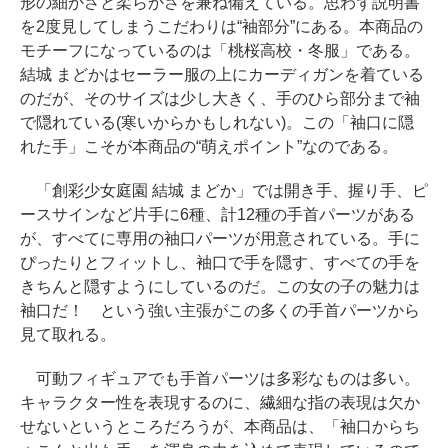
形の細かさと柔らかさを兼ね備えている。思わず説明書
を2度見してしまうこだわりは“袖部分”にある。本商品の
モチーフになっているのは「桃桜高校・冬服」である。
結城 まどかはセーラー服の上にカーディガンを着ている
のだが、そのサイズは少し大きく、手のひら部分まで袖
で隠れている(寒いからかもしれない)。この「袖口に隠
れた手」こそが本商品の“萌えポイント”なのである。
「創彩少女庭園 結城 まどか」では開き手、握り手、ピ
ースサインなど片手に6種、計12種の手首パーツがある
が、すべてに専用の袖口パーツが用意されている。手に
ぴったりとフィットし、袖口で手を隠す、すべての手を
きちんと隠すようにしているのだ。この女の子の魅力は
袖口だ！ という強い主張がこの多くの手首パーツから
見て取れる。
可動フィギュアでも手首パーツは多彩なものは多い。
キャラクター性を表現するのに、繊細な指の表現は欠か
せないというところだろうが、本商品は、「袖口からち