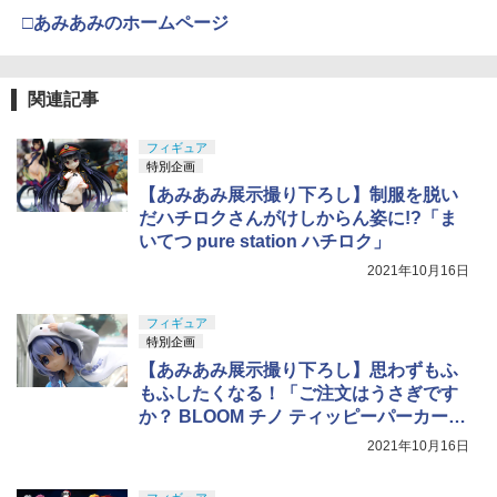
ション 塗装済み コレクター・誕生日・
新年のギフトに最適 (一個入り)
□あみあみのホームページ
￥3,100
東京マルイ(TOKYO MARUI) No.16 H&K
5
USP 10歳以上エアーHOPハンドガン 手
￥1,650
GSIクレオス Mr.トップコート 水性プレ
動
5
ミアムトップコートスプレー つや消し 8
関連記事
8ml ホビー用仕上材 B603
BANDAI SPIRITS(バンダイスピリッツ)
￥2,666
5
30MS SIS-H00 セスティエ[カラーC] 色
TAMASHII NATIONS S.H.フィギュアー
分け済みプラモデル
￥710
5
フィギュア
ツ 攻殻機動隊 THE GHOST IN THE SHE
特別企画
LL 草薙素子 約140mm PVC&ABS製 塗
￥4,500
【あみあみ展示撮り下ろし】制服を脱い
装済み可動フィギュア
だハチロクさんがけしからん姿に!?「ま
￥9,000
いてつ pure station ハチロク」
2021年10月16日
フィギュア
特別企画
【あみあみ展示撮り下ろし】思わずもふ
もふしたくなる！「ご注文はうさぎです
か？ BLOOM チノ ティッピーパーカーVe
r.」
2021年10月16日