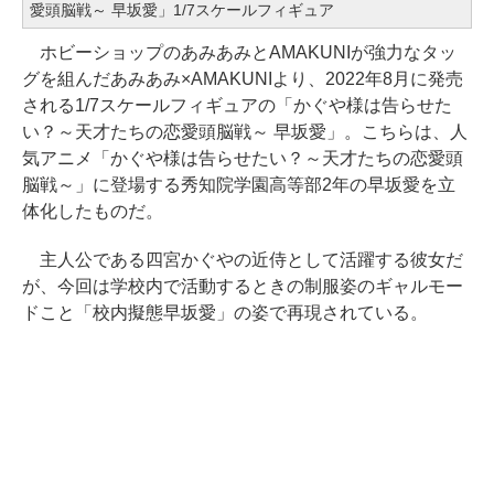
愛頭脳戦～ 早坂愛」1/7スケールフィギュア
ホビーショップのあみあみとAMAKUNIが強力なタッ
グを組んだあみあみ×AMAKUNIより、2022年8月に発売
される1/7スケールフィギュアの「かぐや様は告らせた
い？～天才たちの恋愛頭脳戦～ 早坂愛」。こちらは、人
気アニメ「かぐや様は告らせたい？～天才たちの恋愛頭
脳戦～」に登場する秀知院学園高等部2年の早坂愛を立
体化したものだ。
主人公である四宮かぐやの近侍として活躍する彼女だ
が、今回は学校内で活動するときの制服姿のギャルモー
ドこと「校内擬態早坂愛」の姿で再現されている。