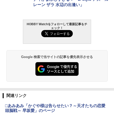
￥4,200
￥3,384
レーン ザラ 水辺の出逢い」
￥12,121
GSIクレオス Mr.トップコート 水性プレ
BANDAI SPIRITS(バンダイ スピリッツ)
東京マルイ (TOKYO MARUI) ガスブロー
2
2
2
ミアムトップコートスプレー 光沢 88ml
タカラトミー(TAKARA TOMY) T-SPAR
機動警察パトレイバー EZY RG 1/48 AV-
バックマシンガン No.14 20式 5.56mm
HOBBY Watchをフォローして最新記事をチ
2
ホビー用仕上材 B601
ェック！
K トランスフォーマー ニューレジェンズ
98Plus (イングラム・プラス) 色分け済
小銃 18歳以上 ガスブローバック
NL-07 サウンドウェーブ 可動フィギュア
みプラモデル
￥748
￥197,900
￥4,440
￥6,600
タミヤ クラフトツールシリーズ No.123
東京マルイ(TOKYO MARUI) No.21 H&K
3
Google 検索で当サイトの記事を優先表示させる
3
先細薄刃ニッパー (ゲートカット用) プラ
TAMASHII NATIONS S.H.フィギュアー
マックスファクトリー PLAMATEA MX
USP HG 18歳以上エアーHOPハンドガン
3
3
モデル用工具 74123
ツ ONE PIECE シャンクス -マリンフォ
ちゃん 組み立て式プラモデル ノンスケ
ード頂上決戦- 約165mm PVC&ABS&布
ール 全高約160mm
￥3,409
製 塗装済み可動フィギュア
￥2,781
￥9,980
￥8,918
東京マルイ No.10 ハイキャパ5.1 10歳以
4
タミヤ(TAMIYA) メイクアップ材シリー
上 電動ブローバック フルオート
4
関連リンク
ズ No.3 タミヤセメント(角びん) 40ml 模
BANDAI SPIRITS(バンダイ スピリッツ)
4
型用接着剤 87003
52TOYS BLINDBOX ディズニー プリン
HGAW 機動新世紀ガンダムX ガンダムエ
￥3,815
4
□あみあみ「かぐや様は告らせたい？～天才たちの恋愛
セス On the Run シリーズ ブラインドボ
アマスター 1/144スケール 色分け済みプ
ックス フィギュア ガチャガチャ コレク
ラモデル
￥184
頭脳戦～ 早坂愛」のページ