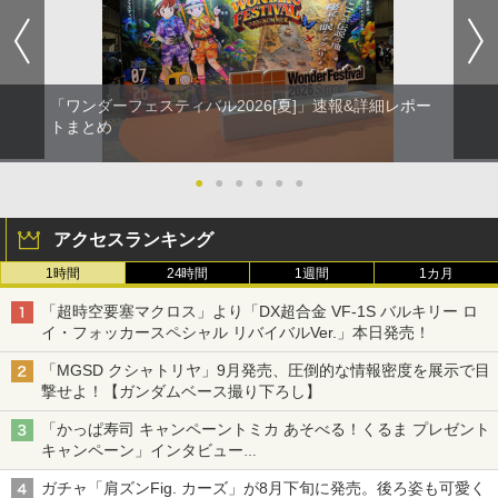
「ワンダーフェスティバル2026[夏]」速報&詳細レポー
トまとめ
●
●
●
●
●
●
アクセスランキング
1時間
24時間
1週間
1カ月
「超時空要塞マクロス」より「DX超合金 VF-1S バルキリー ロ
イ・フォッカースペシャル リバイバルVer.」本日発売！
「MGSD クシャトリヤ」9月発売、圧倒的な情報密度を展示で目
撃せよ！【ガンダムベース撮り下ろし】
「かっぱ寿司 キャンペーントミカ あそべる！くるま プレゼント
キャンペーン」インタビュー
子どもが楽しめるかっぱ寿司ならではの体験とコラボの楽しさを
ガチャ「肩ズンFig. カーズ」が8月下旬に発売。後ろ姿も可愛く
追求