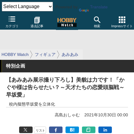
Powered by
Translate
カテゴリ
過去記事
検索
Impressサイト
HOBBY Watch
フィギュア
あみあみ
特別企画
【あみあみ展示撮り下ろし】美貌は力です！「か
ぐや様は告らせたい？～天才たちの恋愛頭脳戦～
早坂愛」
校内擬態早坂愛を立体化
高島おしゃむ
2021年10月30日 00:00
リスト