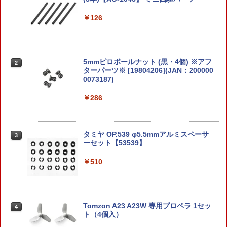
(白) 1978年式 1/64 ミニカー トミーテッ
クエ モンスター グッズ フィギュア メタ
フラ柄 ウエストポーチ ベルトポーチ バ
ク 339793 【1月予約】
ル ダイキャスト 金属製
ッグアクセサリー 小型 ミリタリー装備
￥126
品 サバゲー サバイバルゲーム モールシ
ステムパーツ バックパーツ
￥3,150
￥7,800
￥1,980
5mmピロボールナット (黒・4個) ※アフ
2
ターパーツ※ [19804206](JAN：200000
BANDAI SPIRITS 5072530 ガンダムデ
ソードアートオンライン アリシゼーシ
2
2
0073187)
カールNo.143 閃光のハサウェイ汎用(2)
ョン LPM フィギュア アスナ
5KU SIタイプ TRIBUS キャッスルナッ
2
ト＆エンドプレートセット マルイ M4 ガ
￥286
￥700
￥1,980
スブローバック用 ブルー
￥2,541
タミヤ OP.539 φ5.5mmアルミスペーサ
3
バンダイ 30MM ARMORED CORE VI FI
【スクウェアエニックス】クロノ・トリ
ーセット【53539】
3
3
RES OF RUBICON SCHNEIDER NACH
ガー FORM-ISM クロノ【2026年9月発
TREIHER/40E スティールヘイズ キャラ
売】[グッズ]
TAILOR JAPAN 折りたたみ式 ダンプポ
￥510
3
クタープラモデル 5067169
ーチ サバゲー ミリタリー 腰袋 マガジン
ポーチ ユーティリティポーチ コンパク
￥8,096
ト収納 折り畳み 大容量 サバイバルゲー
￥3,850
ム 装備 サバゲー装備 MOLLE モール 対
応 1000Dナイロン 小物入れ NY-9AYU-S
Tomzon A23 A23W 専用プロペラ 1セッ
4
G95
ト（4個入）
【スクウェアエニックス】クロノ・トリ
4
犬 置物 シリコン カーオーナメント 車内
ガー FORM-ISM マール【2026年9月発
4