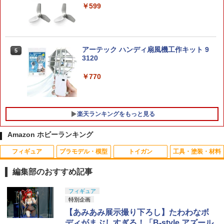
￥2,598
アクセサリー インテリア ダッシュボー
売】[グッズ]
￥599
ド かわいい フィギュア 雑貨 グッズ 洗え
る 飾り 子犬
￥8,096
フジカンパニー ウッドランドBBガス
￥3,860
4
1本 【サバゲー】【ミリタリー】【バ
アーテック ハンディ扇風機工作キット 9
5
イオ弾】【サバイバルゲーム】【エアガ
3120
BANDAI バンダイ/S.H.Figuarts 仮面ラ
5
ン】【電動ガン】【消耗品】
イダーアマゾンアルファ(2nd Season V
￥770
MODEROID ミニ合体変形 伝説巨神イデ
er.)/仮面ライダーアマゾンズ/Bランク/78
5
￥2,680
オン イデオン プラモデル[グッドスマイ
【中古】
ルカンパニー]【送料無料】《11月予
約》
￥8,990
楽天ランキングをもっと見る
BELL Kar98K Lee-Enfield用 カートリ
￥3,960
5
ッジ 5本セット メタル製 シルバー W-03
Amazon ホビーランキング
￥2,980
フィギュア
プラモデル・模型
トイガン
工具・塗装・材料
編集部のおすすめ記事
TAMASHII NATIONS S.H.フィギュアー
BANDAI SPIRITS(バンダイ スピリッツ)
東京マルイ(TOKYO MARUI) No.25 コル
LOCTITE(ロックタイト) シールはがし
フィギュア
1
1
1
1
ツ（真骨彫製法） 仮面ライダーBLACK
30MS SIS-J00 メルンジャ[カラーA] 色
ト ガバメント HG 18歳以上エアーHOP
プレミアム 220ml
特別企画
RX 約150mm PVC&ABS&布製 塗装済み
分け済みプラモデル
ハンドガン
【あみあみ展示撮り下ろし】たわわなボ
可動フィギュア
￥962
ディがまぶしすぎる！「B-style アズール