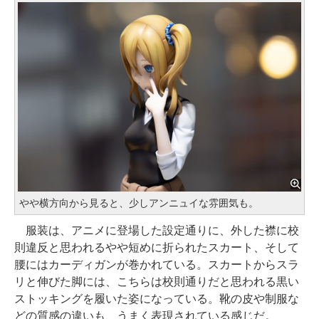
やや横方向から見ると、少しアンニュイな雰囲気も。
服装は、アニメに登場した設定通りに、外した襟に校
則違反と思われるやや短めに折られたスカート、そして
腰にはカーディガンが巻かれている。スカートからスラ
リと伸びた脚には、こちらは校則通りだと思われる黒い
ストッキングを履いた姿になっている。靴の皮や制服な
どの質感の違いも、うまく表現されている感じだ。