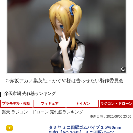
©赤坂アカ／集英社・かぐや様は告らせたい製作委員会
楽天市場 売れ筋ランキング
プラモデル・模型
フィギュア
トイガン
ラジコン・ドローン
楽天 ラジコン・ドローン 売れ筋ランキング
更新日時：2026/08/08 23:05
トミカリミテッドヴィンテージNEO LV-
ドラゴンクエスト メタリックモンスター
GP0102 ポーチ #BP115YNGP-0102 MO
タミヤ ミニ四駆ゴムパイプ 3.5×60mm
1
1
1
1
N386a 日産 セドリック スタンダード
ズギャラリー バラモス 【即納品】 ドラ
LLEシステム対応 モール式 迷彩柄 カモ
(5本)【AO-1045】 ミニ四駆パーツ