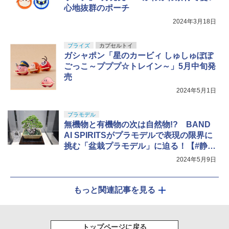
心地抜群のポーチ
2024年3月18日
プライズ
カプセルトイ
ガシャポン「星のカービィ しゅしゅぽぽ
ごっこ～プププ☆トレイン～」5月中旬発
売
2024年5月1日
プラモデル
無機物と有機物の次は自然物!? BAND
AI SPIRITSがプラモデルで表現の限界に
挑む「盆栽プラモデル」に迫る！【#静岡
ホビーショー】
2024年5月9日
もっと関連記事を見る
トップページに戻る