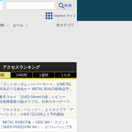
Impress サイト
全カテゴリ
材料
セール
アクセスランキング
時間
24時間
1週間
1カ月
「ゴッドガンダム ハイパーモード」がMETAL
BUILDで立体化か？ METAL BUILD新商品予告
が公開
東京マルイ「20式5.56mm小銃」レビュー
自衛隊最新小銃ガスブロ。日本のサバゲーマー
で本当によかった
「フルメタル・パニック！」よりカドプラ「ア
ーバレスト」が8月7日12時より予約開始
「METAL ROBOT魂 ＜SIDE MS＞ ズゴック
（SEED FREEDOM Ver.）」がプレバンにて8月
6日予約開始