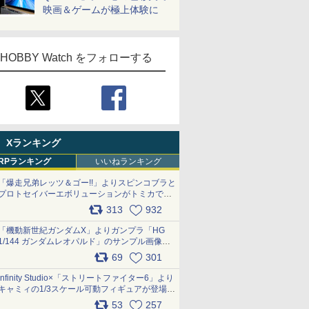
映画＆ゲームが極上体験に
HOBBY Watch をフォローする
Xランキング
RPランキング
いいねランキング
「爆走兄弟レッツ＆ゴー!!」よりスピンコブラと
プロトセイバーエボリューションがトミカで登
場 pic.x.com/9paC75M2iL
313
932
「機動新世紀ガンダムX」よりガンプラ「HG
1/144 ガンダムレオパルド」のサンプル画像が
公開！ 8月8日発売予定
69
301
pic.x.com/lTnGoAKCSY
Infinity Studio×「ストリートファイター6」より
キャミィの1/3スケール可動フィギュアが登場
pic.x.com/Eam6ArWJLs
53
257