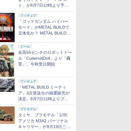
ト」が8月7日12時より予約
開始
フィギュア
「ゴッドガンダム ハイパー
モード」がMETAL BUILDで
立体化か？ METAL BUILD新
商品予告が公開
ドール
全高55センチのロボットドー
ル「CutieroidDoll」より「轟
雷」、今秋受注開始
フィギュア
「METAL BUILD ミーティ
ア」3次発送分の抽選販売が
決定。8月7日11時よりプレ
バンにて受付開始
プラモデル
タミヤ、プラモデル「1/35
アメリカ M3A2 パーソナル
キャリヤー」が9月19日ごろ