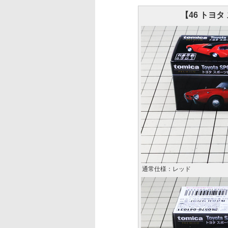
【46 トヨ
通常仕様：レッド