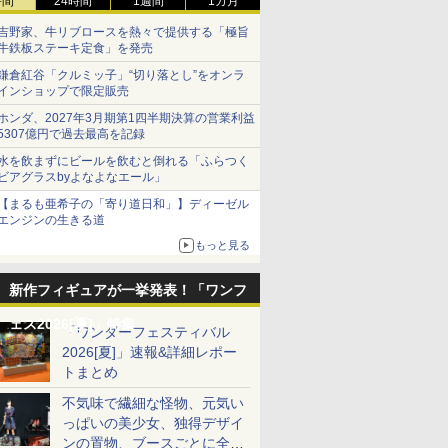
時間
24時間
1週間
1カ月
吉野家、牛リブロースを熱々で提供する「極旨
牛鉄板ステーキ定食」を発売
鎌倉紅谷「クルミッ子」“切り落とし”をオンラ
インショップで限定販売
ホンダ、2027年3月期第1四半期決算の営業利益
5307億円で過去最高を記録
水を飲まずにビールを飲むと倒れる「ふらつく
ビアグラスbyよなよなエール」
【まるも亜希子の「寄り道日和」】ディーゼル
エンジンの生きる道
もっと見る
新作フィギュアが一挙発表！「ワンフ
ェス2026[夏]」特集
「ワンダーフェスティバル
2026[夏]」速報&詳細レポー
トまとめ
不気味で繊細な怪物、元気い
っぱいの美少女、独得デザイ
ンの置物、ブースごとに全く