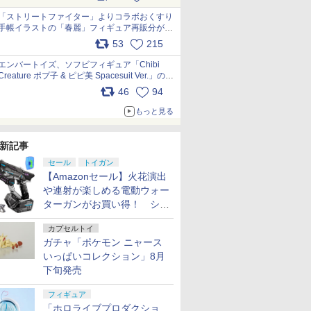
「ストリートファイター」よりコラボおくすり
手帳イラストの「春麗」フィギュア再販分が本
日出荷開始 pic.x.com/toUc1MHr41
53
215
エンバートイズ、ソフビフィギュア「Chibi
Creature ポプ子 & ピピ美 Spacesuit Ver.」の発
売中止を発表 pic.x.com/Ri45iFeYjn
46
94
もっと見る
新記事
セール
トイガン
【Amazonセール】火花演出
や連射が楽しめる電動ウォー
ターガンがお買い得！ シー
ルド付きセットや、2丁セッ
カプセルトイ
トが登場
ガチャ「ポケモン ニャース
いっぱいコレクション」8月
下旬発売
フィギュア
「ホロライブプロダクショ