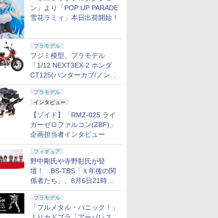
ン」より「POP UP PARADE
雪花ラミィ」本日出荷開始！
プラモデル
フジミ模型、プラモデル
「1/12 NEXT3EX-2 ホンダ
CT125(ハンターカブ/ノンカ
ラー) 特別仕様(オプションパ
プラモデル
ーツ付き)」本日出荷開始！
インタビュー
【ゾイド】「RMZ-025 ライ
ガーゼロファルコン(ZBF)」
企画担当者インタビュー
フィギュア
野中剛氏や寺野彰氏が登
壇！ BS-TBS「Ｘ年後の関
係者たち」、8月6日21時放
送分のテーマは「超合金」！
プラモデル
「フルメタル・パニック！」
よりカドプラ「アーバレス