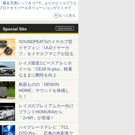
「爆走兄弟レッツ＆ゴー!!」よりスピンコブラと
「METAL ROBOT魂 ＜SIDE MS＞ キャバリア
プロトセイバーエボリューションがトミカで登
ーアイフリッド」も同時予約開始
場
もっと見る
Special Site
SOUNDPEATSのイヤカフ型
イヤフォン「UU2イヤーカ
フ」をイヤカフマニアが語る
レイズ鍛造1ピースアルミホ
イール「CE28 N-plus」軽量
なままに剛性を向上
鳥肌ものの「DENON
HOME」サウンドを体感し
た！
レイズのプレミアムカー向け
ブランドHOMURAから
「2×9R」が登場！
ハイグレードテレビ「TCL
Q7D Pro」。圧巻の色彩美で