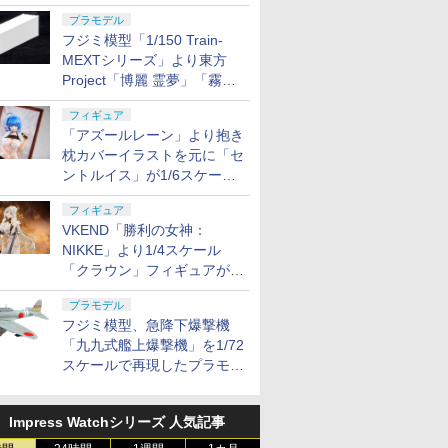
に発売
プラモデル
フジミ模型「1/150 Train-
MEXTシリーズ」より東方
Project「博麗 霊夢」「霧雨
魔理沙」のリーファーコンテ
フィギュア
ナが11月に発売
「アズールレーン」より抱き
枕カバーイラストを元に「セ
ントルイス」が1/6スケール
フィギュア化
フィギュア
VKEND「勝利の女神：
NIKKE」より1/4スケール
「クラウン」フィギュアが
2027年5月発売
プラモデル
フジミ模型、急降下爆撃機
「九九式艦上爆撃機」を1/72
スケールで再現したプラモデ
ルを11月に発売
Impress Watchシリーズ 人気記事