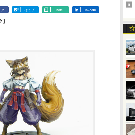
ェア
はてブ
note
LinkedIn
ク】
）
）