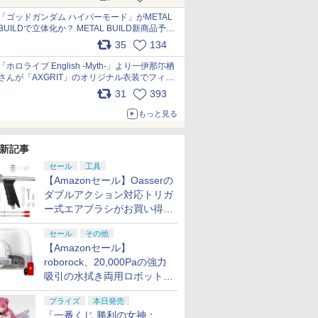
最新フォーマットでキット化！
pic.x.com/nszPIDTpbg
「ゴッドガンダム ハイパーモード」がMETAL
BUILDで立体化か？ METAL BUILD新商品予告
が公開 pic.x.com/HIcLLIM3ar
35
134
「ホロライブ English -Myth-」より一伊那尓栖
さんが「AXGRIT」のオリジナル衣装でフィギ
ュア化 pic.x.com/YMGhdIAzNa
31
393
もっと見る
新記事
セール
工具
【Amazonセール】Oasserの
ダブルアクション対応トリガ
ー式エアブラシがお買い得価
格で登場！
セール
その他
【Amazonセール】
roborock、20,000Paの強力
吸引の水拭き両用ロボット掃
除機「Qrevo Curv 2 Flow」
プライズ
本日発売
がお買い得！
「一番くじ 勝利の女神：