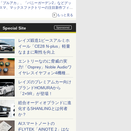
「ブルアカ」、「バニーガーデン2」などグッ
スマ、マックスファクトリーの注目新作フィギ
ュアが展示【ホビーメーカー合同展示会】
もっと見る
Special Site
レイズ鍛造1ピースアルミホ
イール「CE28 N-plus」軽量
なままに剛性を向上
エントリーなのに脅威の実
力!「Osprey」Noble Audioワ
イヤレスイヤフォン4機種を
一気に聴く
レイズのプレミアムカー向け
ブランドHOMURAから
「2×9R」が登場！
総合オーディオブランドに進
化するSHANLINGとは何者
か？
AIスマートノートの
iFLYTEK「AINOTE 2」はな