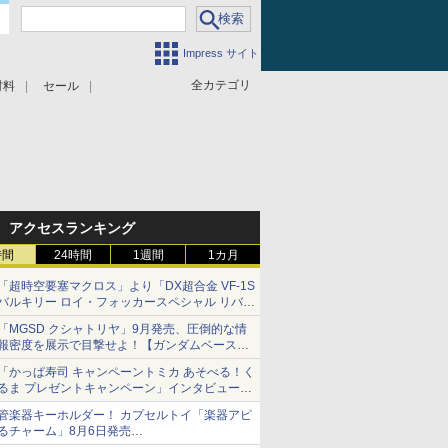
Impress サイト
全カテゴリ
材料
セール
アクセスランキング
時間
24時間
1週間
1カ月
「超時空要塞マクロス」より「DX超合金 VF-1S
バルキリー ロイ・フォッカースペシャル リバイ
バルVer.」本日発売！
「MGSD クシャトリヤ」9月発売、圧倒的な情
報密度を展示で目撃せよ！【ガンダムベース撮
り下ろし】
「かっぱ寿司 キャンペーントミカ あそべる！く
るま プレゼントキャンペーン」インタビュー
子どもが楽しめるかっぱ寿司ならではの体験と
管楽器キーホルダー！ カプセルトイ「楽器アピ
コラボの楽しさを追求
るチャーム」8月6日発売
チューバ、テナサクなど5種各3色