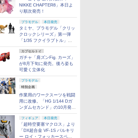
NIKKE CHAPTER8」本日よ
り順次発売！
プラモデル
本日発売
タミヤ、プラモデル「クリッ
クロックシリーズ」第一弾
「1/35 フクイラプトル」本
日発売！
カプセルトイ
ガチャ「肩ズンFig. カーズ」
が8月下旬に発売。後ろ姿も
可愛く立体化
プラモデル
特別企画
作業用のワークスーツを戦闘
用に改修。「HG 1/144 Dガ
ンダムセカンド」の10月発送
分が予約受付中【ガンダムベ
フィギュア
本日発売
ース撮り下ろし】
「超時空要塞マクロス」より
「DX超合金 VF-1S バルキリ
ー ロイ・フォッカースペシ