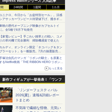
Impress Watchシリーズ 人気記事
時間
24時間
1週間
1カ月
ユニクロ、今日から「お盆特別セール」。涼感
シアサッカーワンピース待望値下げ、撥水ギア
ショーツは1990円に
東映の歴代オープニング映像がカプセルトイ
に。全5種で8月下旬発売
【家電レビュー】手ごわい雑草との戦い、コメ
リの草刈機で完全勝利 掃除機感覚で使えた
カルディ、オンライン限定「ネコバッグ＆タン
ブラーセット」を一般販売。7月の抽選販売の
当選無効分
手塚治虫氏のマンガ「リボンの騎士」を原案と
するNetflix映画「THE RIBBON HERO リボンヒ
ーロー」本日配信開始
もっと見る
新作フィギュアが一挙発表！「ワンフ
ェス2026[夏]」特集
「ワンダーフェスティバル
2026[夏]」速報&詳細レポー
トまとめ
不気味で繊細な怪物、元気い