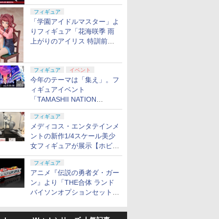
定
フィギュア
「学園アイドルマスター」よ
りフィギュア「花海咲季 雨
上がりのアイリス 特訓前
Ver.」が2027年4月に発売
フィギュア
イベント
今年のテーマは「集え」。フ
ィギュアイベント
「TAMASHII NATION
2026」が11月13日より開催
フィギュア
決定
メディコス・エンタテインメ
ントの新作1/4スケール美少
女フィギュアが展示【ホビー
メーカー合同展示会】
フィギュア
アニメ『伝説の勇者ダ・ガー
ン』より「THE合体 ランド
バイソンオプションセット」
が2027年5月に発売