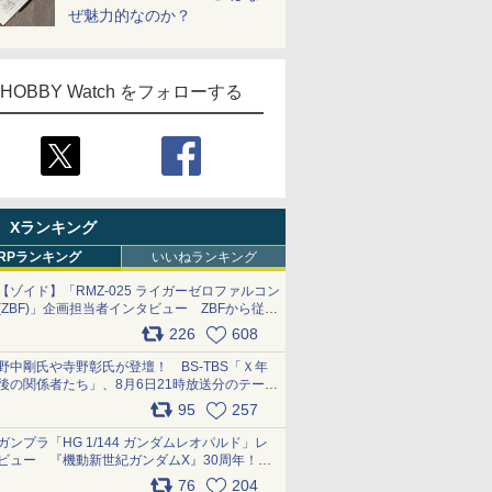
ぜ魅力的なのか？
HOBBY Watch をフォローする
Xランキング
RPランキング
いいねランキング
【ゾイド】「RMZ-025 ライガーゼロファルコン
(ZBF)」企画担当者インタビュー ZBFから従来
デザインまで再現可能なボリューム満点のキッ
226
608
ト pic.x.com/6zOqQAQKkX
野中剛氏や寺野彰氏が登壇！ BS-TBS「Ｘ年
後の関係者たち」、8月6日21時放送分のテーマ
は「超合金」！ pic.x.com/uWyt1uyuFm
95
257
ガンプラ「HG 1/144 ガンダムレオパルド」レ
ビュー 『機動新世紀ガンダムX』30周年！イ
ンナーアームガトリングの変形機構まで再現し
76
204