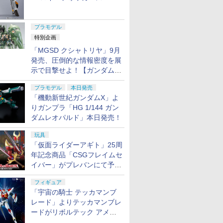
ャル リバイバルVer.」本日発
売！
プラモデル
特別企画
「MGSD クシャトリヤ」9月
発売、圧倒的な情報密度を展
示で目撃せよ！【ガンダムベ
ース撮り下ろし】
プラモデル
本日発売
「機動新世紀ガンダムX」よ
りガンプラ「HG 1/144 ガン
ダムレオパルド」本日発売！
玩具
「仮面ライダーアギト」25周
年記念商品「CSGフレイムセ
イバー」がプレバンにて予約
開始
フィギュア
「宇宙の騎士 テッカマンブ
レード」よりテッカマンブレ
ードがリボルテック アメイ
ジング・ヤマグチで商品化決