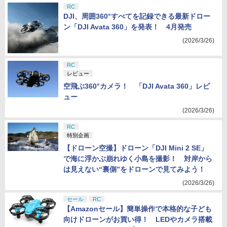
RC
DJI、周囲360°すべてを記録できる最新ドロー
ン「DJI Avata 360」を発表！ 4月発売
(2026/3/26)
RC
レビュー
空飛ぶ360°カメラ！ 「DJI Avata 360」レビ
ュー
(2026/3/26)
RC
特別企画
【ドローン空撮】ドローン「DJI Mini 2 SE」
で海に浮かぶ崩れゆく小島を撮影！ 対岸から
は見えない“裏側”をドローンで見てみよう！
(2026/3/26)
セール
RC
【Amazonセール】簡単操作で本格的な子ども
向けドローンがお買い得！ LEDやカメラ搭載