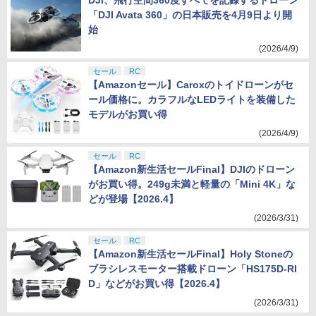
DJI、飛行空間360度すべてを記録するドローン
「DJI Avata 360」の日本販売を4月9日より開
始
(2026/4/9)
セール
RC
【Amazonセール】Caroxのトイドローンがセ
ール価格に。カラフルなLEDライトを装備した
モデルがお買い得
(2026/4/9)
セール
RC
【Amazon新生活セールFinal】DJIのドローン
がお買い得。249g未満と軽量の「Mini 4K」な
どが登場【2026.4】
(2026/3/31)
セール
RC
【Amazon新生活セールFinal】Holy Stoneの
ブラシレスモーター搭載ドローン「HS175D-RI
D」などがお買い得【2026.4】
(2026/3/31)