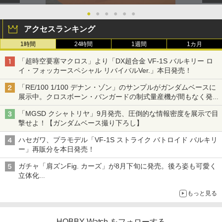
●
●
●
●
●
●
アクセスランキング
1時間
24時間
1週間
1カ月
「超時空要塞マクロス」より「DX超合金 VF-1S バルキリー ロ
イ・フォッカースペシャル リバイバルVer.」本日発売！
「RE/100 1/100 デナン・ゾン」のサンプルがガンダムベースに
展示中。クロスボーン・バンガードの制式量産機が間もなく発送
【ガンダムベース撮り下ろし】
「MGSD クシャトリヤ」9月発売、圧倒的な情報密度を展示で目
撃せよ！【ガンダムベース撮り下ろし】
ハセガワ、プラモデル「VF-1S ストライク バトロイド バルキリ
ー」再販分を本日発売！
ガチャ「肩ズンFig. カーズ」が8月下旬に発売。後ろ姿も可愛く
立体化
ライトニング・マックィーンやメーターなど4種がラインナップ
もっと見る
HOBBY Watch をフォローする