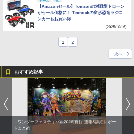
セール
RC
【Amazonセール】Tomzonの対戦型ドローン
がセール価格に！ Tecnockの変形恐竜ラジコ
ンカーもお買い得
(2025/10/16)
1
2
次へ
おすすめ記事
「ワンダーフェスティバル2026[夏]」速報&詳細レポー
トまとめ