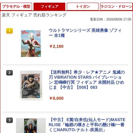
プラモデル・模型
フィギュア
トイガン
ラジコン・ドローン
楽天 フィギュア 売れ筋ランキング
更新日時：2026/08/06 17:05
ダイヤスレンジャー 【PMKJ042】 (工
ウルトラマンシリーズ 英雄勇像 ゾフィ
1
1
具)
ー 全1種
￥1,320
￥2,180
HGUC 1/144 『機動戦士ガンダム』 MS-
【送料無料】希少・レア★アニメ 鬼滅の
2
2
05B ザクI (プラモデル)
刃 VIBRATION STARS バイブレーショ
ン 悲鳴嶼行冥 フィギュア 未開封品 ひめ
じま 【中古】【008】083
￥1,320
￥8,000
【送料無料】タミヤ ソーラー工作シリー
3
ズ No.5 ソーラーモーター 02 76005
【中古】 E賞/自来也(仙人モード)MASTE
3
RLISE「輪廻の嘆きと平和の懸け橋/一番
くじNARUTO-ナルト-疾風伝」
￥1,337