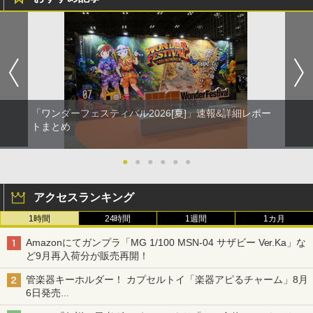
「ワンダーフェスティバル2026[夏]」速報&詳細レポー
トまとめ
●
●
●
●
●
●
アクセスランキング
1時間
24時間
1週間
1カ月
Amazonにてガンプラ「MG 1/100 MSN-04 サザビー Ver.Ka」な
ど9月再入荷分が販売再開！
管楽器キーホルダー！ カプセルトイ「楽器アピるチャーム」8月
6日発売
チューバ、テナサクなど5種各3色