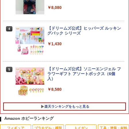
￥8,080
1/1 『メガミデバイス M.S.G』 10 フェ
4
イスセット PUNI☆MOFU用 01 スキンカ
【ドリームズ公式】ヒッパーズ ルッキン
4
ラーE 【KP908】 (プラモデル)
グバック シリーズ
￥1,650
￥1,430
タミヤ 1/32 ミニ四駆REVシリーズ No.1
5
0 ミニ四駆スターターパックFM-Aバラン
【ドリームズ公式】ソニーエンジェル フ
5
スタイプ (ラウディーブル) 【18710】 ミ
ラワーギフト アソートボックス（6個
ニ四駆パーツ
入）
￥1,780
￥8,580
楽天ランキングをもっと見る
Amazon ホビーランキング
フィギュア
プラモデル・模型
トイガン
工具・塗装・材料