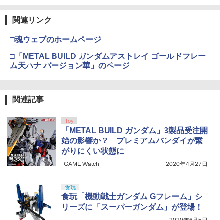
プラスチックモデル
ケーブル 予備 替え 便利 接続 スペア ラ
ジコンカー RCカー シンプル
￥9,544
￥4,385
関連リンク
東京マルイ No.10 ハイキャパ5.1 10歳以
4
￥450
タミヤ(TAMIYA) メイクアップ材シリー
上 電動ブローバック フルオート
4
M-LOK ポリマーレールセット 6Pcs◆B
4
ズ No.3 タミヤセメント(角びん) 40ml 模
K エムロック モジュラーレイルシステム
□魂ウェブのホームページ
型用接着剤 87003
TAMASHII NATIONS S.H.フィギュアー
20mmレイル 増設 RAS RIS ハンドガー
￥3,815
4
ツ ONE PIECE シャンクス -マリンフォ
BANDAI SPIRITS(バンダイ スピリッツ)
ドに ガイズリー LVOA
4
□「METAL BUILD ガンダムアストレイ ゴールドフレー
ード頂上決戦- 約165mm PVC&ABS&布
RG 機動戦士ガンダム 逆襲のシャア νガ
￥184
54770 【TAMIYA/タミヤ】 RCオプショ
4
ム天ハナ バージョン華」のページ
製 塗装済み可動フィギュア
ンダム 1/144スケール 色分け済みプラモ
ンパーツ OP1770 06ハードコート アル
￥1,380
デル
ミピニオンギヤ 22T
東京マルイ(TOKYO MARUI) No.16 H&K
5
￥9,900
USP 10歳以上エアーHOPハンドガン 手
￥-
￥509
マジ・スク+保護キャップセット
動
関連記事
5
LAYLAX・NINE BALL (ナインボール)
5
￥2,600
東京マルイ ワイドユース/ガスルートシ
￥2,666
Toy
TAMASHII NATIONS S.H.フィギュアー
ールパッキン・エアロ(2個入り) ライラ
5
「METAL BUILD ガンダム」3製品受注開
ツ TV アニメ「呪術廻戦」 脹相 約150m
BANDAI SPIRITS(バンダイ スピリッツ)
クス カスタムパーツ
タカラトミー ドリームトミカ No．155
5
5
m PVC&ABS製 塗装済み可動フィギュア
30MM xEXM-000 ゼノヴァルト 1/144ス
始の影響か？ プレミアムバンダイが繋
リラックマカー
ケール 色分け済みプラモデル
がりにくい状態に
￥1,440
￥-
￥616
GAME Watch
2020年4月27日
￥2,813
食玩
食玩「機動戦士ガンダム Gフレーム」シ
リーズに「スーパーガンダム」が登場！