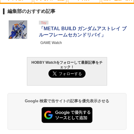
Maple Leaf MACARON AUTOBOT ホッ
【割引】単4形 アルカリ乾電池 1個10本
1
1
プアップパッキン 60° for GBB/VSR-10
入り 単四 アルカリ電池 リモコン 家電 お
編集部のおすすめ記事
◆マカロン オートボット 飛距離アップ
もちゃ ゲーム 予備 電池 災害時 防災 乾
長掛け VRS-10に 0.25〜0.3gのBB弾 ロ
電池 学校 オフィス 会社 備品 水銀ゼロ使
TAMASHII NATIONS オリジン・オブ・
タカラトミー(TAKARA TOMY) T-SPAR
東京マルイ(TOKYO MARUI) No.25 コル
GSIクレオス Mr.トップコート 水性プレ
Toy
ングレンジ
用 緊急時 地震対策 台風対策 新生活 まと
1
1
1
1
バルキリー 超時空要塞マクロス VF-1J
K REALIZE MODEL リアライズモデル Z
ト ガバメント HG 18歳以上エアーHOP
ミアムトップコートスプレー 光沢 88ml
「METAL BUILD ガンダムアストレイ ブ
め買い /60N◇ LAZOS:単4乾電池
バルキリー45th Anniv. 約225mm ABS&
OIDS ゾイド RMZ-025 ライガーゼロフ
ハンドガン
ホビー用仕上材 B601
ルーフレームセカンドリバイ」
￥690
ダイキャスト製 塗装済み可動フィギュア
ァルコン (ZBF) 色分け済み プラキット
￥350
GAME Watch
￥3,384
￥748
￥22,900
￥8,335
COWCOW TECHNOLOGY NP1 ノズル
2
リターンスプリング Hi-CAPA/1911◆マ
【複数購入で3％OFF】ドローン予備プ
2
HOBBY Watchをフォローして最新記事をチ
東京マルイ (TOKYO MARUI) ガスブロー
LOCTITE(ロックタイト) シールはがし
ルイ ガスブロ ハイキャパ/MEU/ガバ対応
ロペラ2セット 8枚 羽 予備プロペラ ポケ
2
2
ェック！
TAMASHII NATIONS S.H.フィギュアー
壽屋(KOTOBUKIYA) フレームアーム
バックマシンガン No.14 20式 5.56mm
プレミアム 220ml
180％強化レート 動作安定化に
ットドローン専用 h030-32専用 ドローン
2
2
ツ 呪術廻戦 伏黒甚爾 約155mm PVC&A
ズ・ガール ドゥルガーI〈Bunny Styl
小銃 18歳以上 ガスブローバック
プロペラ プロペラ単体 子供の日 母の日
BS製 塗装済み可動フィギュア
e〉 全高約180mm ノンスケール プラモ
プレゼント おうち 家中 親子で遊べる 送
￥1,013
￥490
デル
料無料 即納 ラッピング可
￥190,000
￥13,950
￥6,930
￥420
Google 検索で当サイトの記事を優先表示させる
【軽量ハードケース】MILITARY-BASE
3
タミヤ クラフトツールシリーズ No.123
東京マルイ(TOKYO MARUI) No.21 H&K
3
(ミリタリーベース)ABS ハンドガン キャ
3
先細薄刃ニッパー (ゲートカット用) プラ
TAMASHII NATIONS S.H.フィギュアー
USP HG 18歳以上エアーHOPハンドガン
リングハードガンケース 29cm BK◆ハ
3
モデル用工具 74123
ツ 攻殻機動隊 THE GHOST IN THE SHE
Blokees スター ウォーズ マンダロリア
ードケース/ガンケース/ガンバッグ
【送料無料】ラジコン バッテリー USB
3
3
LL 草薙素子 約140mm PVC&ABS製 塗
ン&グローグー CC05 ディン ジャリン&
充電ケーブル 2個セット 3.7V 充電池 充
￥3,409
装済み可動フィギュア
グローグー ABS樹脂&PVC製 組み立て式
￥2,691
電コード おもちゃ ラジコン USB 充電
￥1,280