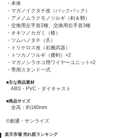
・本体
・マガノイクタチ改（バックパック）
・アメノムラクモノツルギ（剣＆鞘）
・交換用左手首2種、交換用右手首3種
・オキツノカガミ（槍）
・ツムハノタチ（爪）
・トリケロス改（右腕武器）
・トツカノツルギ（腰剣）×2
・マガノシラホコ用ワイヤーユニット×2
・専用スタンド一式
主な商品素材
ABS・PVC・ダイキャスト
商品サイズ
全高：約180mm
©創通・サンライズ
楽天市場 売れ筋ランキング