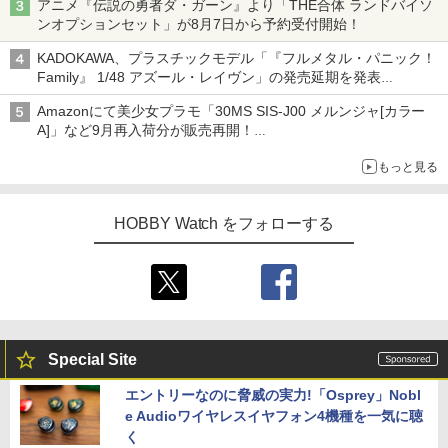
アニメ『伝説の勇者ダ・ガーン』より「THE合体 ランドバイソ
ンオプションセット」が8月7日から予約受付開始！
KADOKAWA、プラスチックモデル「『フルメタル・パニック！
Family』 1/48 アズール・レイヴン」の発売延期を発表
8月から9月に延期
Amazonにて美少女プラモ「30MS SIS-J00 メルンジャ[カラー
A]」など9月再入荷分が販売再開！
「FGO×30MS」コラボプラモ「30MS アルトリア・キャスタ
もっと見る
ー」も確認
HOBBY Watch をフォローする
Special Site
エントリーなのに脅威の実力!「Osprey」Nobl
e Audioワイヤレスイヤフォン4機種を一気に聴
く