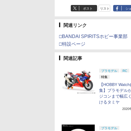
ポスト
リスト
シ
関連リンク
□BANDAI SPIRITSホビー事業部
□特設ページ
関連記事
プラモデル
RC
特集
【HOBBY Watc
集】プラモデル
ジコンまで幅広
けるタミヤ
202
プラモデル