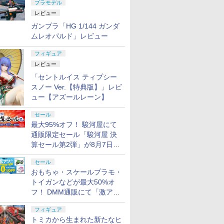
プラモデル
レビュー
ガンプラ「HG 1/144 ガンダ
ムレオパルド」レビュー
フィギュア
レビュー
「セントルイス ティプシー
スノー Ver.【特典版】」レビ
ュー【アズールレーン】
セール
最大95%オフ！ 駿河屋にて
通販限定セール「駿河屋 決
算セール第2弾」が8月7日12
時より開催
セール
おもちゃ・スケールプラモ・
トイガンなどが最大50%オ
フ！ DMM通販にて「激ア
ツ！おもちゃ・ホビー夏セー
フィギュア
ル」が開催
トミカから生まれた新たなヒ