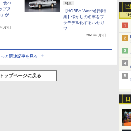
 食べ
特集
カップヌ
【HOBBY Watch創刊特
ル」が
1
集】懐かしの名車をプ
ラモデル化するハセガ
0年6月2日
ワ
2020年6月2日
もっと関連記事を見る
トップページに戻る