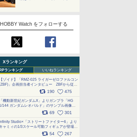
HOBBY Watch をフォローする
Xランキング
RPランキング
いいねランキング
【ゾイド】「RMZ-025 ライガーゼロファルコン
(ZBF)」企画担当者インタビュー ZBFから従来
デザインまで再現可能なボリューム満点のキッ
190
475
ト pic.x.com/6zOqQAQKkX
「機動新世紀ガンダムX」よりガンプラ「HG
1/144 ガンダムレオパルド」のサンプル画像が
公開！ 8月8日発売予定
69
301
pic.x.com/lTnGoAKCSY
Infinity Studio×「ストリートファイター6」より
キャミィの1/3スケール可動フィギュアが登場
pic.x.com/Eam6ArWJLs
54
267