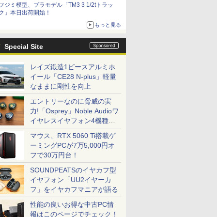
フジミ模型、プラモデル「TM3 3 1/2tトラッ
ク」本日出荷開始！
もっと見る
Special Site
レイズ鍛造1ピースアルミホ
イール「CE28 N-plus」軽量
なままに剛性を向上
エントリーなのに脅威の実
力!「Osprey」Noble Audioワ
イヤレスイヤフォン4機種を
一気に聴く
マウス、RTX 5060 Ti搭載ゲ
ーミングPCが7万5,000円オ
フで30万円台！
SOUNDPEATSのイヤカフ型
イヤフォン「UU2イヤーカ
フ」をイヤカフマニアが語る
性能の良いお得な中古PC情
報はこのページでチェック！