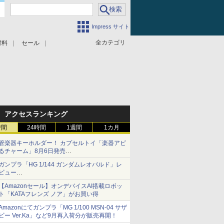
Impress サイト
全カテゴリ
材料
セール
アクセスランキング
時間
24時間
1週間
1カ月
管楽器キーホルダー！ カプセルトイ「楽器アピ
るチャーム」8月6日発売
チューバ、テナサクなど5種各3色
ガンプラ「HG 1/144 ガンダムレオパルド」レ
ビュー
『機動新世紀ガンダムX』30周年！インナーア
【Amazonセール】オンデバイスAI搭載ロボッ
ームガトリングの変形機構まで再現し最新フォ
ト「KATAフレンズ ノア」がお買い得
ーマットでキット化！
Amazonにてガンプラ「MG 1/100 MSN-04 サザ
ビー Ver.Ka」など9月再入荷分が販売再開！