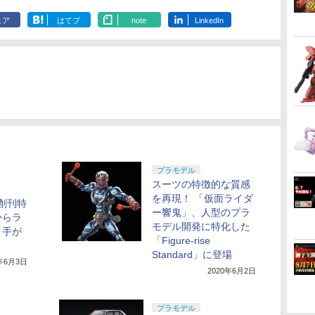
ェア
はてブ
note
LinkedIn
プラモデル
スーツの特徴的な質感
を再現！ 「仮面ライダ
h創刊特
ー響鬼」、人型のプラ
からラ
モデル開発に特化した
く手が
「Figure-rise
Standard」に登場
0年6月3日
2020年6月2日
プラモデル