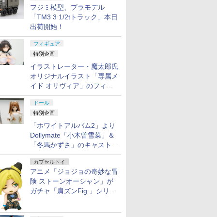
フジミ模型、プラモデル
「TM3 3 1/2tトラック」本日
出荷開始！
フィギュア
特別企画
イラストレーター・魔太郎氏
オリジナルイラスト「専属メ
イド オリヴィア」のフィギ
ュア彩色原型が東京フィギュ
ドール
アギャラリーにて展示中
特別企画
「ホワイトアルバム2」より
Dollymate「小木曽雪菜」＆
「冬馬かずさ」のキャストド
ール実物見本が東京フィギュ
カプセルトイ
アギャラリーにて展示中
アニメ「ジョジョの奇妙な冒
険 ストーンオーシャン」が
ガチャ「肩ズンFig.」シリー
ズに登場