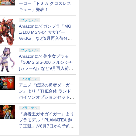
ーロー「トミカ クロスレス
キュー」発表！
プラモデル
Amazonにてガンプラ「MG
1/100 MSN-04 サザビー
Ver.Ka」など9月再入荷分が
販売再開！
プラモデル
Amazonにて美少女プラモ
「30MS SIS-J00 メルンジャ
[カラーA]」など9月再入荷分
が販売再開！
フィギュア
アニメ『伝説の勇者ダ・ガー
ン』より「THE合体 ランド
バイソンオプションセット」
が8月7日から予約受付開始！
プラモデル
『勇者王ガオガイガー』より
プラモデル「PLAMATEA 獅
子王凱」が8月7日から予約受
付開始！