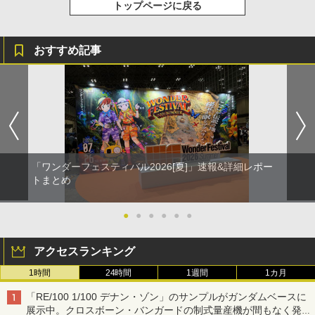
トップページに戻る
おすすめ記事
「ワンダーフェスティバル2026[夏]」速報&詳細レポー
トまとめ
●
●
●
●
●
●
アクセスランキング
1時間
24時間
1週間
1カ月
「RE/100 1/100 デナン・ゾン」のサンプルがガンダムベースに
展示中。クロスボーン・バンガードの制式量産機が間もなく発送