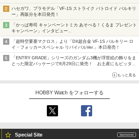
【ガンダムベース撮り下ろし】
ハセガワ、プラモデル「VF-1S ストライク バトロイド バルキリ
ー」再販分を本日発売！
「かっぱ寿司 キャンペーントミカ あそべる！くるま プレゼント
キャンペーン」インタビュー
子どもが楽しめるかっぱ寿司ならではの体験とコラボの楽しさを
「超時空要塞マクロス」より「DX超合金 VF-1S バルキリー ロ
追求
イ・フォッカースペシャル リバイバルVer.」本日発売！
「ENTRY GRADE」シリーズのガンダム3機が浮世絵の飾りをま
とった限定パッケージで8月29日に発売！ お土産にもピッタ
リ!?【ガンダムベース撮り下ろし】
もっと見る
HOBBY Watch をフォローする
Special Site