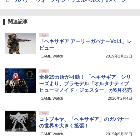
□「ガバナー ウォーメイジ・ツェルベルス」のページ
東京マルイ No.10 ハイキャパ5.1 10歳以
5
￥9,000
上 電動ブローバック フルオート
GSIクレオス Mr.トップコート 水性プレ
BANDAI SPIRITS(バンダイ スピリッツ)
5
5
ミアムトップコートスプレー つや消し 8
HGAW 機動新世紀ガンダムX ガンダムエ
￥3,815
関連記事
8ml ホビー用仕上材 B603
アマスター 1/144スケール 色分け済みプ
52TOYS BLINDBOX ディズニー プリン
ラモデル
5
Toy
セス On the Run シリーズ ブラインドボ
￥710
「ヘキサギア アーリーガバナーVol.1」レ
ックス フィギュア ガチャガチャ コレク
￥3,782
ション 塗装済み コレクター・誕生日・
ビュー
新年のギフトに最適 (一個入り)
GAME Watch
2019年2月22日
￥1,650
Toy
全身29カ所が可動！ 「ヘキサギア」シリ
ーズより、プラモデル「オルタナティブ
ヒューマノイド・ジェスター」が6月発売
GAME Watch
2020年2月4日
Toy
コトブキヤ、「ヘキサギア」のガバナー
の世界を大きく拡張！
GAME Watch
2019年9月28日