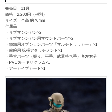
発売日：11月
価格：2,200円（税別）
サイズ：全高 約76mm
付属品
・サブマシンガン×2
・サブマシンガン用マウントパーツ×2
・頭部用オプションパーツ「マルチトラッカー」×1
・前腕用 拡張アタッチメント×1
・手首パーツ（握り、平手、武器持ち手）各左右分
・PVC製ヘキサグラム×1
・アーカイブカード×1