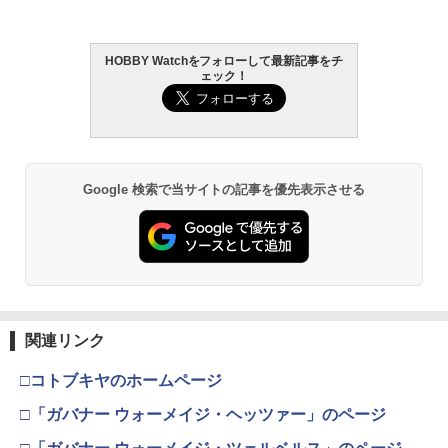
HOBBY Watchをフォローして最新記事をチ
GSIクレオス Mr.トップコート 水性プレ
TAMASHII NATIONS S.H.フィギュアー
HG 機動戦士ガンダム00 グラハム専用ユ
東京マルイ (TOKYO MARUI) ガスブロー
2
2
2
2
ェック！
ミアムトップコートスプレー 光沢 88ml
ツ ONE PIECE シャンクス -マリンフォ
ニオンフラッグカスタム 1/144スケール
バックマシンガン No.14 20式 5.56mm
ホビー用仕上材 B601
ード頂上決戦- 約165mm PVC&ABS&布
色分け済みプラモデル
小銃 18歳以上 ガスブローバック
製 塗装済み可動フィギュア
￥748
￥1,800
￥196,000
￥8,918
Google 検索で当サイトの記事を優先表示させる
タミヤ クラフトツールシリーズ No.123
BANDAI SPIRITS(バンダイ スピリッツ)
東京マルイ(TOKYO MARUI) No.21 H&K
3
3
3
先細薄刃ニッパー (ゲートカット用) プラ
TAMASHII NATIONS S.H.フィギュアー
30MS Fate/Grand Order アルトリア・
USP HG 18歳以上エアーHOPハンドガン
3
モデル用工具 74123
ツ（真骨彫製法） 仮面ライダーBLACK
キャスター 色分け済みプラモデル
RX 約150mm PVC&ABS&布製 塗装済み
￥3,409
可動フィギュア
￥2,781
￥7,800
￥11,515
クラウンモデル AK47 10歳以上 エアー
4
関連リンク
タミヤ(TAMIYA) メイクアップ材シリー
BANDAI SPIRITS(バンダイスピリッツ)
コッキングライフル ブラック
4
4
ズ No.3 タミヤセメント(角びん) 40ml 模
30MS SIS-H00 セスティエ[カラーC] 色
□コトブキヤのホームページ
型用接着剤 87003
TAMASHII NATIONS S.H.フィギュアー
分け済みプラモデル
￥4,761
4
ツ 攻殻機動隊 THE GHOST IN THE SHE
□「ガバナー ウォーメイジ・ヘッツァー」のページ
LL 草薙素子 約140mm PVC&ABS製 塗
￥184
￥4,450
装済み可動フィギュア