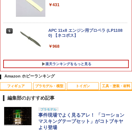
RX-78-2 ガンダム BEYOND GLOBAL
￥431
￥7,570
(クリアカラー) 機動戦士ガンダム プラモ
【楽天ランキング1位入賞】サバゲー マ
4
デル(5060710) バンダイスピリッツ(202
スク フェイスガード ゴーグル タクティ
00911)
カルゴーグル 防護 防水 眼鏡対応 (ブラ
ック)
ドラゴンクエスト ロトの剣 & ロトの盾
￥2,306
APC 11x8 エンジン用プロペラ (LP1108
4
5
メタリックアイテムズギャラリー スペシ
￥1,344
0) 【ネコポス】
ャル 【即納品・正規品】 ロトの紋章 ド
ラクエ ドラゴンクエスト 武器 グッズ ダ
￥968
イキャスト製 金属 レプリカ プレゼント
ハセガワ 1/700 日本海軍 戦艦 三笠 プラ
5
贈り物 最強装備
モデル 送料無料
(Sabsta) マガジン 温度管理ステッカー
5
温度計シール 5枚セット（長方形/正方
楽天ランキングをもっと見る
￥7,600
形）
￥2,581
Amazon ホビーランキング
￥820
フィギュア
プラモデル・模型
トイガン
工具・塗装・材料
Gift+ 1/8 エレン・ジョー 華やぐ遊歩Ver.
5
1/8スケール完成品フィギュア
編集部のおすすめ記事
￥7,606
タカラトミー(TAKARA TOMY) T-SPAR
BANDAI SPIRITS(バンダイ スピリッツ)
東京マルイ(TOKYO MARUI) No.25 コル
LOCTITE(ロックタイト) シールはがし
プラモデル
1
1
1
1
K トランスフォーマー ニューレジェンズ
30MS SIS-J00 メルンジャ[カラーA] 色
ト ガバメント HG 18歳以上エアーHOP
プレミアム 220ml
事件現場でよく見るアレ！ 「コーション
NL-07 サウンドウェーブ 可動フィギュア
分け済みプラモデル
ハンドガン
マスキングテープセット」がコトブキヤ
￥962
より登場
￥4,440
￥4,200
￥3,384