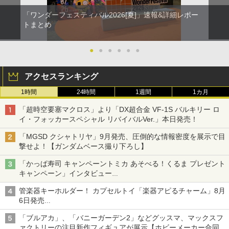
「ワンダーフェスティバル2026[夏]」速報&詳細レポー
トまとめ
●
●
●
●
●
●
アクセスランキング
1時間
24時間
1週間
1カ月
「超時空要塞マクロス」より「DX超合金 VF-1S バルキリー ロ
イ・フォッカースペシャル リバイバルVer.」本日発売！
「MGSD クシャトリヤ」9月発売、圧倒的な情報密度を展示で目
撃せよ！【ガンダムベース撮り下ろし】
「かっぱ寿司 キャンペーントミカ あそべる！くるま プレゼント
キャンペーン」インタビュー
子どもが楽しめるかっぱ寿司ならではの体験とコラボの楽しさを
管楽器キーホルダー！ カプセルトイ「楽器アピるチャーム」8月
追求
6日発売
チューバ、テナサクなど5種各3色
「ブルアカ」、「バニーガーデン2」などグッスマ、マックスフ
ァクトリーの注目新作フィギュアが展示【ホビーメーカー合同展