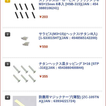
SUZUKI スズキコレクション 99000-79N
【2025年8月30日発売】【新品】『日本
【P5倍★】ITW NEXUS（ITWネクサ
ステンレスホーロービス ブラックメッキ
1
1
1
1
P0-025 プルバックミニカー ジムニー ノ
語版』バトルトーム：ナイトホーント
ス） Tac-Toggle タック トグル 【メー
M3×15mm 8本入 [HSB-315](JAN：454
マド ブルー スズキ純正グッズ ミニカー
[ウォーハンマー] (BATTLETOME: NIGH
ル便】【全品P5倍★8月4日20：00〜11
3880106241)
THAUNT JPN) [Warhammer]【あす楽対
日1：59まで！】
応】
￥2,200
￥203
￥132
￥7,570
ポケットモンスター ポケモンチェンジ
サラビス(M3×15)(ヘックス/チタン/8入)
2
2
ヒトカゲ／リザードン
スイベルフック 360度回転 1インチ 25m
[1-S33015HT](JAN：4548565142200)
2
【2025年5月24日発売】【新品】バトル
m スリングフック 2個セット ■ 回転カラ
2
トーム：ソウルブライト・グレイヴロー
ビナ ブラック ショルダーストラップ バ
￥2,203
￥550
ド 『日本語版』 [ウォーハンマー] (BAT
ッグ交換 金具 タクティカル ベルト DIY
TLETOME: SOULBLIGHT GRAVELOR
アウトドア サバゲー
DS JPN) [Warhammer]【あす楽対応】
￥580
チタンヘックス皿タッピング 3×16 [STP
3
￥7,570
30MF [M-01] ドゥロースケルトン 30 MI
-316](JAN：4543880400844)
3
NUTES FANTASY プラモデル BANDAI
SPIRITS バンダイスピリッツ ロボット
￥355
クラウンモデル スライドストップシリー
3
【2024年12月7日発売】【新品】『日本
ズM1911A1ガバメント専用スペアマガジ
￥2,280
3
語版』バトルトーム：スレイヴ・トゥ・
ン
ダークネス [ウォーハンマー：エイジ・
オヴ・シグマー] (BATTLETOME: SLAV
￥1,200
防塵用マジックテープ(薄型) [ZC-105TN
4
ES TO DARKNESS (JPN)) [Warhammer
【当店独自で＋P10倍★要エントリー】
A](JAN：63934221724)
4
A.O.S]【あす楽対応】
【中古】[PTM] イベント限定 HG 1/144