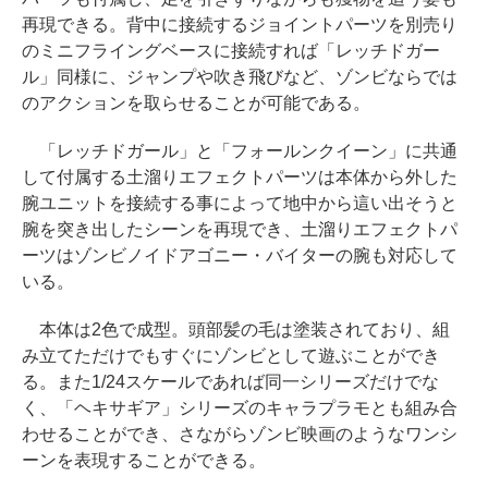
再現できる。背中に接続するジョイントパーツを別売り
のミニフライングベースに接続すれば「レッチドガー
ル」同様に、ジャンプや吹き飛びなど、ゾンビならでは
のアクションを取らせることが可能である。
「レッチドガール」と「フォールンクイーン」に共通
して付属する土溜りエフェクトパーツは本体から外した
腕ユニットを接続する事によって地中から這い出そうと
腕を突き出したシーンを再現でき、土溜りエフェクトパ
ーツはゾンビノイドアゴニー・バイターの腕も対応して
いる。
本体は2色で成型。頭部髪の毛は塗装されており、組
み立てただけでもすぐにゾンビとして遊ぶことができ
る。また1/24スケールであれば同一シリーズだけでな
く、「ヘキサギア」シリーズのキャラプラモとも組み合
わせることができ、さながらゾンビ映画のようなワンシ
ーンを表現することができる。