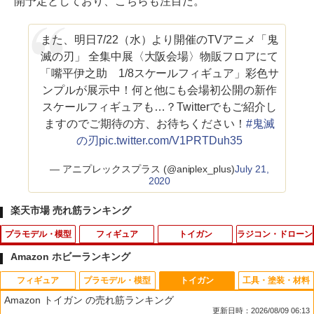
開予定としており、こちらも注目だ。
また、明日7/22（水）より開催のTVアニメ「鬼
滅の刃」 全集中展〈大阪会場〉物販フロアにて
「嘴平伊之助 1/8スケールフィギュア」彩色サ
ンプルが展示中！何と他にも会場初公開の新作
スケールフィギュアも…？Twitterでもご紹介し
ますのでご期待の方、お待ちください！
#鬼滅
の刃
pic.twitter.com/V1PRTDuh35
— アニプレックスプラス (@aniplex_plus)
July 21,
2020
楽天市場 売れ筋ランキング
プラモデル・模型
フィギュア
トイガン
ラジコン・ドローン
Amazon ホビーランキング
フィギュア
プラモデル・模型
トイガン
工具・塗装・材料
プラコロ スタートセット ゼニガメ 03
★【未開封】ONE PIECE DXF THE GRA
【送料無料】Bolle Safety THUNDER サ
ドアミラーエアロタイプII [APA-1505](J
1
1
1
1
Amazon トイガン の売れ筋ランキング
【新品】 ポケットモンスター ポケモン
NDLINE SERIES エッグヘッド Dr.VEGA
ンダー 保護メガネ ゴーグル サバゲー シ
AN：4573112272055)
更新日時：2026/08/09 06:13