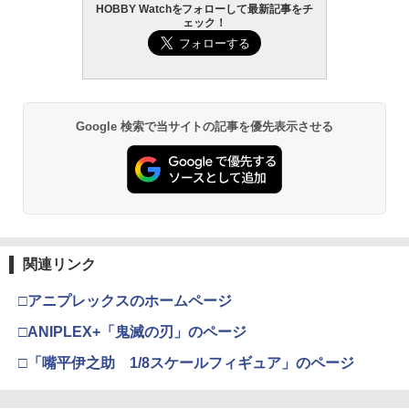
HOBBY Watchをフォローして最新記事をチ
ェック！
LOCTITE(ロックタイト) シールはがし
2
プレミアム 220ml
￥962
Google 検索で当サイトの記事を優先表示させる
タミヤ クラフトツールシリーズ No.123
3
先細薄刃ニッパー (ゲートカット用) プラ
モデル用工具 74123
￥2,674
関連リンク
タミヤ(TAMIYA) メイクアップ材シリー
4
□アニプレックスのホームページ
ズ No.3 タミヤセメント(角びん) 40ml 模
型用接着剤 87003
□ANIPLEX+「鬼滅の刃」のページ
￥184
□「嘴平伊之助 1/8スケールフィギュア」のページ