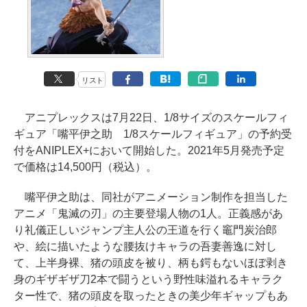
リスト
アニプレックスは7月22日、1/8サイズのスケールフィ
ギュア「嘴平伊之助 1/8スケールフィギュア」の予約受
付をANIPLEX+において開始した。2021年5月発売予定
で価格は14,500円（税込）。
嘴平伊之助は、同社がアニメーション制作を担当した
アニメ「鬼滅の刃」の主要登場人物の1人。正義感があ
り礼儀正しいジャンプ主人公の王道を行く竈門炭治郎
や、絵に描いたような腰抜けキャラの吾妻善逸に対し
て、上半身裸、猪の頭皮を被り、柄も鍔もないほぼ剥き
身のギザギザ刀2本で闘うという野性味溢れるキャラク
ター性で、猪の頭皮を取ったときの美少年ギャップもあ