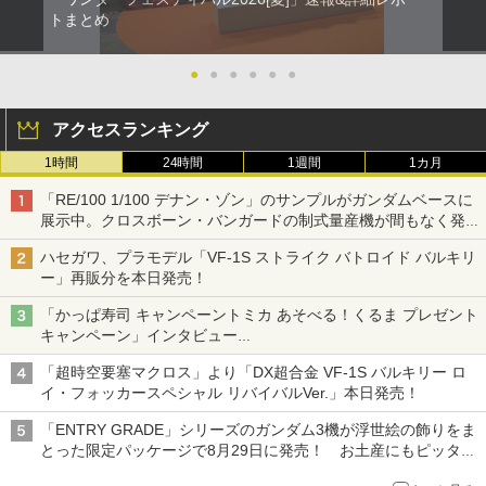
トまとめ
●
●
●
●
●
●
アクセスランキング
1時間
24時間
1週間
1カ月
「RE/100 1/100 デナン・ゾン」のサンプルがガンダムベースに
展示中。クロスボーン・バンガードの制式量産機が間もなく発送
【ガンダムベース撮り下ろし】
ハセガワ、プラモデル「VF-1S ストライク バトロイド バルキリ
ー」再販分を本日発売！
「かっぱ寿司 キャンペーントミカ あそべる！くるま プレゼント
キャンペーン」インタビュー
子どもが楽しめるかっぱ寿司ならではの体験とコラボの楽しさを
「超時空要塞マクロス」より「DX超合金 VF-1S バルキリー ロ
追求
イ・フォッカースペシャル リバイバルVer.」本日発売！
「ENTRY GRADE」シリーズのガンダム3機が浮世絵の飾りをま
とった限定パッケージで8月29日に発売！ お土産にもピッタ
リ!?【ガンダムベース撮り下ろし】