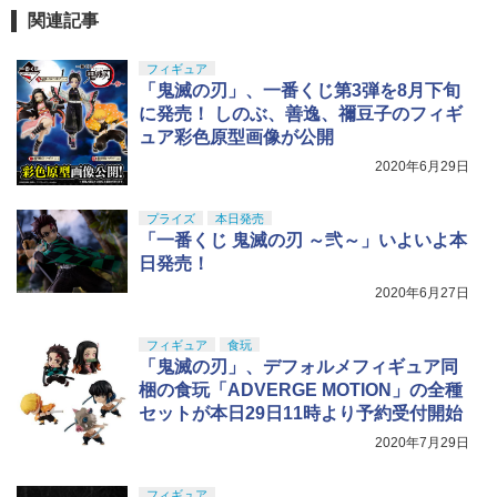
GSIクレオス Mr.トップコート 水性プレ
関連記事
5
ミアムトップコートスプレー つや消し 8
8ml ホビー用仕上材 B603
フィギュア
「鬼滅の刃」、一番くじ第3弾を8月下旬
￥710
に発売！ しのぶ、善逸、禰豆子のフィギ
ュア彩色原型画像が公開
2020年6月29日
プライズ
本日発売
「一番くじ 鬼滅の刃 ～弐～」いよいよ本
日発売！
2020年6月27日
フィギュア
食玩
「鬼滅の刃」、デフォルメフィギュア同
梱の食玩「ADVERGE MOTION」の全種
セットが本日29日11時より予約受付開始
2020年7月29日
フィギュア