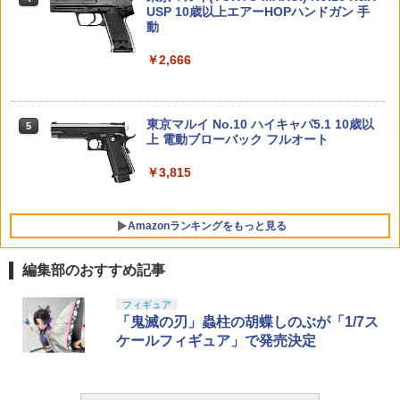
USP 10歳以上エアーHOPハンドガン 手
￥880
コトブキヤ JK096 アレンジウィッグ け
4
マックスファクトリー PLAMATEA MX
動
もみみお団子【きつね】 JK096ウイツグ
【中古】 バンダイスピリッツ ガンダム
4
4
52TOYS BLINDBOX ディズニー プリン
ちゃん 組み立て式プラモデル ノンスケ
ケモミミオダンゴキツネ [JK096ウイツ
(アクションフィギュア) 機動戦士ガンダ
【マラソン限定 10%OFFクーポン配布中
4
4
セス On the Run シリーズ ブラインドボ
ール 全高約160mm
グケモミミオダンゴキツネ]
ム GフレームFA06 72A+72F ギャン ア
&DEAL 10%還元】【 丸洗い可能 】 サ
￥2,666
ックス フィギュア ガチャガチャ コレク
ーマー+フレームセット 【A´】 未開封
バゲー マスク フェイスガード サバゲー
DJI FPV送信機 3
5
ション 塗装済み コレクター・誕生日・
品/箱少し傷みあり/※中古品ですのでガ
シューティングマスク サバイバルゲーム
￥9,980
￥1,660
新年のギフトに最適 (一個入り)
ムは必ず捨てて下さい。
フェイスマスク ミニタリー フェイスカ
￥17,600
バー サバゲーマスク シリコンマスク
東京マルイ No.10 ハイキャパ5.1 10歳以
5
￥1,650
￥880
上 電動ブローバック フルオート
￥3,980
HG 機動戦士ガンダム00 グラハム専用ユ
StudioSYUTO SYUTO Tiny Scale 『ヱ
5
5
ニオンフラッグカスタム 1/144スケール
ヴァンゲリヲン新劇場版』 1/350 近接航
￥3,815
色分け済みプラモデル
空支援用垂直離着陸対地攻撃機 YAGR-3
【POP MART 公式ストア】THE MONS
B 2個セット プラモデル 【11月予約】
★【未開封】ワンピース KING OF ARTI
5
5
TERS Big into Energy シリーズ ぬいぐ
ST SILVERS.RAYLEIGH シルバーズ・レ
Carbon8(カーボネイト) STRIKER-9 RM
￥1,800
5
Amazonランキングをもっと見る
るみペンダント 【1ピース】 エナジーラ
イリー フィギュア【都城店】
R/DOCTORマウント リアサイト一体型
￥1,780
ブブ labubu ラブブ らぶぶ ポップマー
Co2ガスガン ガスブローバック ハンド
ト ブラインドボックス フィギュア おも
ガン ストライカーナイン ストライカー9
￥1,000
編集部のおすすめ記事
ちゃ ガチャガチャ プラモデル ギフト 推
し活 ポプマ 正規品
￥3,800
GSIクレオス Mr.トップコート 水性プレ
フィギュア
1
ミアムトップコートスプレー 光沢 88ml
「鬼滅の刃」蟲柱の胡蝶しのぶが「1/7ス
￥2,750
ホビー用仕上材 B601
ケールフィギュア」で発売決定
￥748