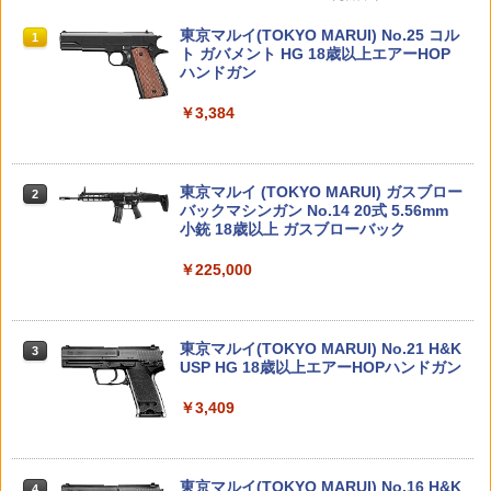
プラモデル BANDAI 【宅配便のみ】
PUNK LILITH (EVIL) フィギュア "ワン
ューティング グラス ボレーセイフティ
ピース ベガパンク 悪(リリス)"【都城
【レビューキャンペーン対象商品】
￥770
TAMASHII NATIONS S.H.フィギュアー
BANDAI SPIRITS(バンダイ スピリッツ)
東京マルイ(TOKYO MARUI) No.25 コル
店】
1
1
1
￥990
ツ（真骨彫製法） 仮面ライダーBLACK
30MS SIS-J00 メルンジャ[カラーA] 色
ト ガバメント HG 18歳以上エアーHOP
￥2,270
RX 約150mm PVC&ABS&布製 塗装済み
分け済みプラモデル
ハンドガン
￥700
可動フィギュア
￥4,200
￥3,384
ワイパーSETエアロタイプ [APA-1525]
【当店独自で＋P10倍★要エントリー】
2
2
￥12,480
(JAN：4573112272253)
【中古】[PTM] 神龍王丸(しんりゅうお
Vector Optics Riser Mount SCRA-67
2
うまる) 魔神創造伝ワタル シリーズNo.1
★【未開封】ONE PIECE DXF THE GRA
ベクター オプティクス マウント FRENZ
2
0 プラモデル(5068389) バンダイスピリ
NDLINE SERIES SPECIAL GOL.D.ROG
Y フレンジー DOCTOR マイクロ ドット
￥990
BANDAI SPIRITS(バンダイ スピリッツ)
東京マルイ (TOKYO MARUI) ガスブロー
ッツ(20250621)
ER フィギュア "ワンピース ゴール・D・
ダット サイト ハイマウント 東京マルイ
2
2
タカラトミー(TAKARA TOMY) T-SPAR
機動警察パトレイバー EZY RG 1/48 AV-
バックマシンガン No.14 20式 5.56mm
ロジャー"【都城店】
G&G ARCTURUS | ベクターオプティク
2
K トランスフォーマー ニューレジェンズ
98Plus (イングラム・プラス) 色分け済
小銃 18歳以上 ガスブローバック
ス ドットサイト エアガン 取り付け ライ
￥1,040
NL-07 サウンドウェーブ 可動フィギュア
みプラモデル
ザーマウント 取付 サバゲー パーツ ベー
￥800
ス
￥225,000
ミニッツ アルミホイール ゴールドメッ
3
￥4,440
￥6,600
シュ ナロー +0.5mm 2個入 [OP8-116](J
￥2,480
AN：4518626581163)
【当店独自で＋P10倍★要エントリー】
3
【中古】[PTM] (再販) HG 龍神丸(りゅう
★【未開封】ONE PIECE KING OF ARTI
3
東京マルイ(TOKYO MARUI) No.21 H&K
￥1,210
じんまる) 魔神英雄伝ワタル プラモデル
ST THE MONKEY.D.LUFFY GEAR5 II -
3
TAMASHII NATIONS S.H.フィギュアー
BANDAI SPIRITS(バンダイスピリッツ)
USP HG 18歳以上エアーHOPハンドガン
(5065423) バンダイスピリッツ(2025062
SPECIAL ver.-フィギュア "ワンピース
3
3
ツ ONE PIECE シャンクス -マリンフォ
30MS SIS-H00 セスティエ[カラーC] 色
1)
モンキー・D・ルフィ ギア5 ニカ"【都城
【東京マルイ】東京マルイ NEWフルオ
3
ード頂上決戦- 約165mm PVC&ABS&布
分け済みプラモデル
店】
ートトレーサー専用 NEW 発光 BB弾 0.2
￥3,409
製 塗装済み可動フィギュア
0g 1000発
￥1,600
OPTION No.1(オプションNo.1)/10332B/
4
￥4,500
￥880
バギー用リヤホイール・2.2インチ（ホワ
￥8,918
￥767
イト）
東京マルイ(TOKYO MARUI) No.16 H&K
4