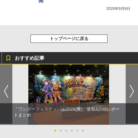
開
2020年9月8日
トップページに戻る
おすすめ記事
「ワンダーフェスティバル2026[夏]」速報&詳細レポー
トまとめ
●
●
●
●
●
●