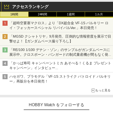
アクセスランキング
1時間
24時間
1週間
1カ月
「超時空要塞マクロス」より「DX超合金 VF-1S バルキリー ロ
イ・フォッカースペシャル リバイバルVer.」本日発売！
「MGSD クシャトリヤ」9月発売、圧倒的な情報密度を展示で目
撃せよ！【ガンダムベース撮り下ろし】
「RE/100 1/100 デナン・ゾン」のサンプルがガンダムベースに
展示中。クロスボーン・バンガードの制式量産機が間もなく発送
【ガンダムベース撮り下ろし】
「かっぱ寿司 キャンペーントミカ あそべる！くるま プレゼント
キャンペーン」インタビュー
子どもが楽しめるかっぱ寿司ならではの体験とコラボの楽しさを
ハセガワ、プラモデル「VF-1S ストライク バトロイド バルキリ
追求
ー」再販分を本日発売！
もっと見る
HOBBY Watch をフォローする