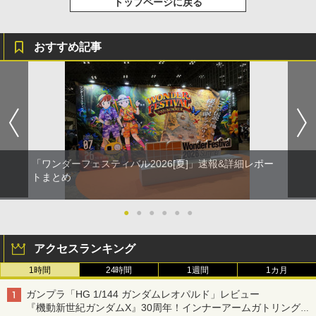
トップページに戻る
おすすめ記事
「ワンダーフェスティバル2026[夏]」速報&詳細レポー
トまとめ
●
●
●
●
●
●
アクセスランキング
1時間
24時間
1週間
1カ月
ガンプラ「HG 1/144 ガンダムレオパルド」レビュー
『機動新世紀ガンダムX』30周年！インナーアームガトリングの