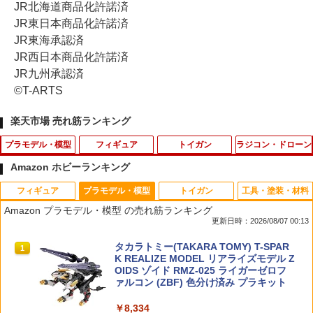
JR北海道商品化許諾済
JR東日本商品化許諾済
JR東海承認済
JR西日本商品化許諾済
JR九州承認済
©T-ARTS
楽天市場 売れ筋ランキング
プラモデル・模型
フィギュア
トイガン
ラジコン・ドローン
Amazon ホビーランキング
フィギュア
プラモデル・模型
トイガン
工具・塗装・材料
[シタデルカラー：BASE]WRAITHBONE
トランスフォーマーニューレジェンズ
【エントリー最大10倍＆3％クーポン】Z
タカラトミー アニアのたまご 昆虫コレ
1
1
1
1
Amazon プラモデル・模型 の売れ筋ランキング
レイスボーン21-53【ゲームズワークシ
『トランスフォーマー』 NL-07 サウンド
&Z BFG タイプ ULOOP スリングアタッ
クション ／3歳〜 幼児用おもちゃ
更新日時：2026/08/07 00:13
ョップ】【5011921121151】
ウェーブ (可動フィギュア)
チメント SHORT 1.25インチループ ブラ
ック 【あす楽】
￥440
タカラトミー(TAKARA TOMY) T-SPAR
タカラトミー(TAKARA TOMY) T-SPAR
1
1
￥1,179
￥4,950
K トランスフォーマー ニューレジェンズ
K REALIZE MODEL リアライズモデル Z
￥660
NL-07 サウンドウェーブ 可動フィギュア
OIDS ゾイド RMZ-025 ライガーゼロフ
ァルコン (ZBF) 色分け済み プラキット
￥4,440
タカラトミー ロングタイプトミカ No．
【中古】 バンダイスピリッツ HG スコー
POP UP PARADE 『葬送のフリーレン』
2
2
2
￥8,334
145 名古屋市消防局 30m級先端屈折式は
プドッグ用拡張パーツセット2 【A´】 ※
ユーベル (塗装済み完成品フィギュア)
《サマーフェア》【ポイント10倍】WO