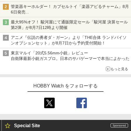
変形機構まで再現し最新フォーマットでキット化！
管楽器キーホルダー！ カプセルトイ「楽器アピるチャーム」8月
6日発売
チューバ、テナサクなど5種各3色
最大95%オフ！ 駿河屋にて通販限定セール「駿河屋 決算セール
第2弾」が8月7日12時より開催
アニメ『伝説の勇者ダ・ガーン』より「THE合体 ランドバイソ
ンオプションセット」が8月7日から予約受付開始！
東京マルイ「20式5.56mm小銃」レビュー
自衛隊最新小銃ガスブロ。日本のサバゲーマーで本当によかった
もっと見る
HOBBY Watch をフォローする
Special Site