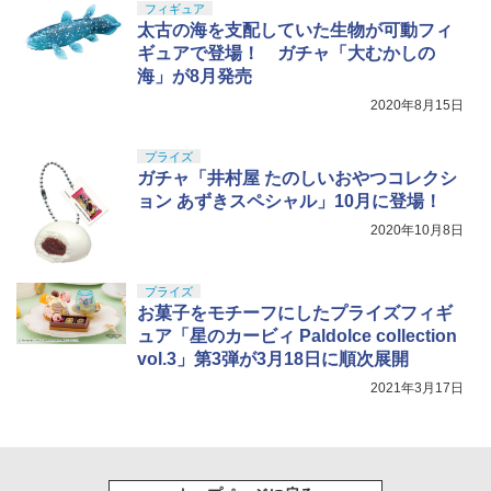
GSIクレオス Mr.トップコート 水性プレ
フィギュア
5
ミアムトップコートスプレー つや消し 8
太古の海を支配していた生物が可動フィ
￥4,761
8ml ホビー用仕上材 B603
ギュアで登場！ ガチャ「大むかしの
海」が8月発売
￥710
2020年8月15日
プライズ
ガチャ「井村屋 たのしいおやつコレクシ
ョン あずきスペシャル」10月に登場！
2020年10月8日
プライズ
お菓子をモチーフにしたプライズフィギ
ュア「星のカービィ Paldolce collection
vol.3」第3弾が3月18日に順次展開
2021年3月17日