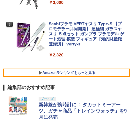
ゆうパケット
￥3,000
￥5,495
￥1,100
四駆
￥1,366
￥2,580
タカラトミー(TAKARA TOMY) T-SPAR
5
K トランスフォーマー ミッシングリンク
Sachiプラモ VERTヤスリ Type-S 【プ
5
D-01 サウンドウェーブ 可動フィギュア
ロモデラー共同開発】 超極細 ガラスヤ
スリ ５点セット ガンプラ プラモデル ゲ
ート処理 模型 フィギュア［知的財産権
￥24,610
登録済］ verty-s
￥2,320
Amazonランキングをもっと見る
編集部のおすすめ記事
東京マルイ(TOKYO MARUI) No.25 コル
GSIクレオス Mr.トップコート 水性プレ
プライズ
1
1
ト ガバメント HG 18歳以上エアーHOP
ミアムトップコートスプレー 光沢 88ml
新幹線が腕時計に！ タカラトミーアー
ハンドガン
ホビー用仕上材 B601
ツ、ガチャ商品「トレインウォッチ」を9
月に発売
￥3,384
￥748