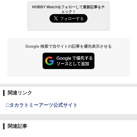
HOBBY Watchをフォローして最新記事をチ
東京マルイ (TOKYO MARUI) ガスブロー
LOCTITE(ロックタイト) シールはがし
2
2
ェック！
バックマシンガン No.14 20式 5.56mm
プレミアム 220ml
小銃 18歳以上 ガスブローバック
￥1,013
￥187,000
Google 検索で当サイトの記事を優先表示させる
タミヤ クラフトツールシリーズ No.123
東京マルイ(TOKYO MARUI) No.21 H&K
3
3
先細薄刃ニッパー (ゲートカット用) プラ
USP HG 18歳以上エアーHOPハンドガン
モデル用工具 74123
￥3,409
￥2,781
東京マルイ No.10 ハイキャパ5.1 10歳以
4
関連リンク
タミヤ(TAMIYA) メイクアップ材シリー
上 電動ブローバック フルオート
4
ズ No.3 タミヤセメント(角びん) 40ml 模
□タカラトミーアーツ公式サイト
型用接着剤 87003
￥3,815
￥184
関連記事
クラウンモデル AK47 10歳以上 エアー
5
コッキングライフル ブラック