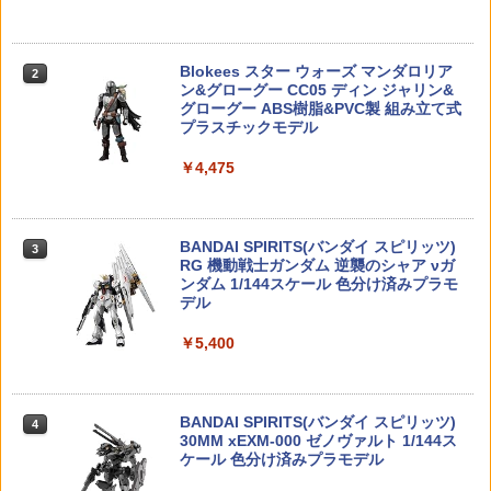
2
しご車
未組立・外箱に少しの傷みあり
SPORT クイックBBローダー (300Rds)
Yellow
￥5,144
タカラトミー(TAKARA TOMY) T-SPAR
￥730
2
￥2,200
K トランスフォーマー ニューレジェンズ
Blokees スター ウォーズ マンダロリア
2
￥858
NL-06 オートボット コスモス 可動フィ
ン&グローグー CC05 ディン ジャリン&
ギュア
グローグー ABS樹脂&PVC製 組み立て式
プラスチックモデル
PalVerse 魔法少女まどか☆マギカ【B
タカラトミー アニア AL-26 アフリカゾ
【中古】 バンダイスピリッツ HG スコー
3
3
3
￥4,440
OX】
ウ
プドッグ用拡張パーツセット1 【A´】 ※
SPARK AIRSOFT97 オリジナル等ピッチ
3
￥4,475
未組立・外箱に少しの傷みあり
スプリング M105
￥5,322
￥765
￥2,200
￥880
TAMASHII NATIONS オリジン・オブ・
3
バルキリー 超時空要塞マクロス VF-1J
BANDAI SPIRITS(バンダイ スピリッツ)
3
バルキリー45th Anniv. 約225mm ABS&
RG 機動戦士ガンダム 逆襲のシャア νガ
ダイキャスト製 塗装済み可動フィギュア
ンダム 1/144スケール 色分け済みプラモ
ねんどろいど 『ちいかわ』 ハチワレ
タカラトミー トミカタウン ドライブス
4
4
ハセガワ メカトロウィーゴ ボトムズコ
4
《サマーフェア》【ポイント10倍】WO
デル
4
【二次再販】 (塗装済み可動フィギュア)
ルー洗車場 ENEOS EneJet
ラボシリーズ Vol.1 すこーぷどっぐ＆き
SPORT シュマグ TAN
￥22,602
りこ 1/35スケール プラモデル CW27 送
￥5,400
￥5,412
￥990
料無料
￥915
￥2,343
TAMASHII NATIONS S.H.フィギュアー
4
ツ 呪術廻戦 伏黒甚爾 約155mm PVC&A
BANDAI SPIRITS(バンダイ スピリッツ)
4
BS製 塗装済み可動フィギュア
30MM xEXM-000 ゼノヴァルト 1/144ス
ねんどろいど 『ちいかわ』 うさぎ 【二
タカラトミー トミカタウン バス停(乗客
5
5
Right ダミープライマー（10ケ 大） メ
5
ケール 色分け済みプラモデル
次再販】 (塗装済み可動フィギュア)
付き)
タミヤ 1/32 アバンテMk.IIIネロ アドバン
ール便 対応商品 ポスト投函 ネコポス
5
￥13,750
スパック (MSシャーシ)【18662】 ミニ