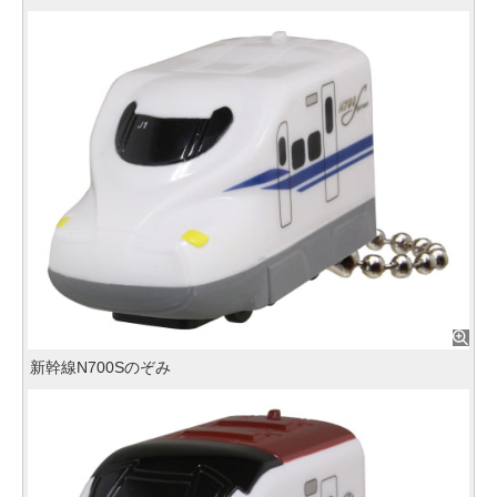
新幹線N700Sのぞみ