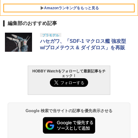
Amazonランキングをもっと見る
編集部のおすすめ記事
東京マルイ(TOKYO MARUI) No.25 コル
タミヤ クラフトツールシリーズ No.123
プラモデル
1
1
ト ガバメント HG 18歳以上エアーHOP
先細薄刃ニッパー (ゲートカット用) プラ
ハセガワ、「SDF-1 マクロス艦 強攻型
ハンドガン
モデル用工具 74123
w/プロメテウス & ダイダロス」を再販
￥3,384
￥2,781
HOBBY Watchをフォローして最新記事をチ
ェック！
東京マルイ (TOKYO MARUI) ガスブロー
LOCTITE(ロックタイト) シールはがし
2
2
バックマシンガン No.14 20式 5.56mm
プレミアム 220ml
小銃 18歳以上 ガスブローバック
￥962
￥193,900
Google 検索で当サイトの記事を優先表示させる
GSIクレオス Mr.トップコート 水性プレ
東京マルイ No.10 ハイキャパ5.1 10歳以
3
3
ミアムトップコートスプレー 光沢 88ml
上 電動ブローバック フルオート
ホビー用仕上材 B601