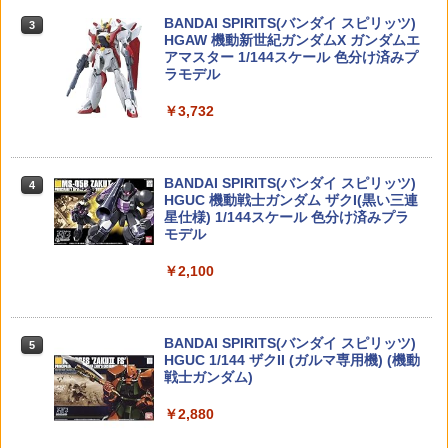
-A
BANDAI SPIRITS(バンダイ スピリッツ)
【お得なまとめ書い】東京マルイ シリコ
￥2,180
￥8,250
3
3
TAMASHII NATIONS S.H.フィギュアー
HGAW 機動新世紀ガンダムX ガンダムエ
ンメンテナンススプレー 70ml 2本セット
￥1,911
3
ツ ONE PIECE シャンクス -マリンフォ
アマスター 1/144スケール 色分け済みプ
ード頂上決戦- 約165mm PVC&ABS&布
ラモデル
￥1,107
製 塗装済み可動フィギュア
ザ☆チューンドカー 1/24 カーブティッ
4
￥3,732
MDLX 『ロックマンX』 ゼロ (塗装済み
ククラブ AE86 トレノ'85(トヨタ) 【No.
ドローン 100g未満 カメラ付き 免許不要
4
4
￥8,918
可動フィギュア)
45】 (プラモデル)
おもちゃ 動画撮影可能 クリスマス 100g
以下 初心者 子供向け ラジコン 玩具 プレ
FCC/Pro&T Sig Sauer P250DCc 1/4 ミ
ゼント トイドローン ミニドローン 誕生
￥8,250
￥2,429
4
ニピストル キーチェーン
日 小型 高画質 高性能 空撮 練習機 室内
BANDAI SPIRITS(バンダイ スピリッツ)
4
折りたたみ 人気 安定性
TAMASHII NATIONS S.H.フィギュアー
HGUC 機動戦士ガンダム ザクI(黒い三連
4
ツ 攻殻機動隊 THE GHOST IN THE SHE
星仕様) 1/144スケール 色分け済みプラ
￥1,162
LL 草薙素子 約140mm PVC&ABS製 塗
モデル
￥2,480
【最大1,000円OFFクーポン11日1:59
5
装済み可動フィギュア
送料無料◆ダイアクロン トレッドヴァー
5
迄】【中古】 美品 バンダイ 機動戦士ガ
サルター/CU (陸上機甲部隊 Ver.) タカラ
￥2,100
ンダムSEED RG 1/144 フリーダムガン
トミー T-SPARK 【1月予約】
￥9,618
ダム プラモデル
【P5倍以上！全商品！8/4 20:00から】
ジョーゼン 1/20 ダートマックス ボブキ
5
5
カネキャップ 害獣駆除 熊よけ 害獣脅し
￥8,380
ャット NX 【JRVB120-RD】 ラジコンカ
￥3,080
鳥害対策 ビッグバン ピストル用 8連発
ー
BANDAI SPIRITS(バンダイ スピリッツ)
5
かんしゃく玉 花火 火薬 96発×6＝576発
TAMASHII NATIONS S.H.フィギュアー
HGUC 1/144 ザクII (ガルマ専用機) (機動
5
爆音 モデルガン 発火 銃 スターターピス
ツ 呪術廻戦 伏黒甚爾 約155mm PVC&A
戦士ガンダム)
￥4,404
トル 運動会 日本製 送料無料
BS製 塗装済み可動フィギュア
￥2,880
￥1,180
￥13,350