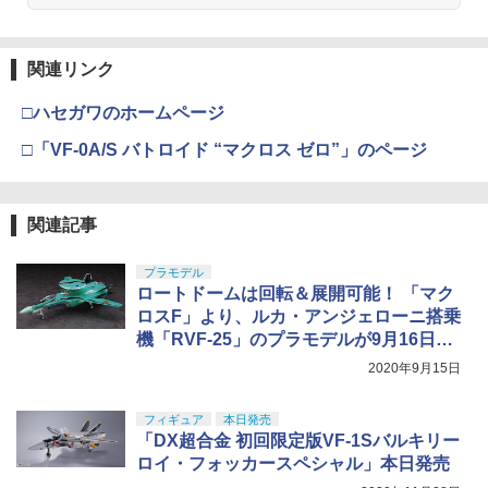
￥3,815
￥748
関連リンク
東京マルイ(TOKYO MARUI) No.21 H&K
4
タミヤ(TAMIYA) メイクアップ材シリー
USP HG 18歳以上エアーHOPハンドガン
4
□ハセガワのホームページ
ズ No.3 タミヤセメント(角びん) 40ml 模
型用接着剤 87003
￥3,409
□「VF-0A/S バトロイド “マクロス ゼロ”」のページ
￥184
東京マルイ No.2 ワルサーP38 10歳以上
関連記事
5
エアーHOPハンドガン 手動
GSIクレオス Mr.トップコート 水性プレ
5
プラモデル
ミアムトップコートスプレー つや消し 8
￥2,710
ロートドームは回転＆展開可能！ 「マク
8ml ホビー用仕上材 B603
ロスF」より、ルカ・アンジェローニ搭乗
￥710
機「RVF-25」のプラモデルが9月16日ご
ろ発売
2020年9月15日
フィギュア
本日発売
「DX超合金 初回限定版VF-1Sバルキリー
ロイ・フォッカースペシャル」本日発売