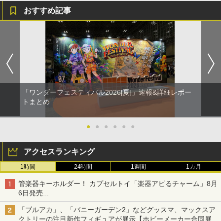
おすすめ記事
「ワンダーフェスティバル2026[夏]」速報&詳細レポー
トまとめ
●
●
●
●
●
●
アクセスランキング
1時間
24時間
1週間
1カ月
管楽器キーホルダー！ カプセルトイ「楽器アピるチャーム」8月
6日発売
チューバ、テナサクなど5種各3色
「ブルアカ」、「バニーガーデン2」などグッスマ、マックスア
クトリーの注目新作フィギュアが展示【ホビーメーカー合同展示