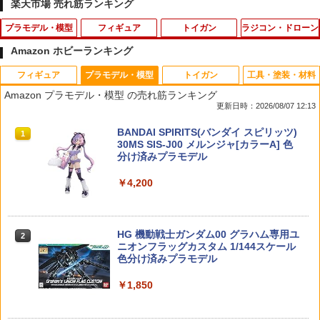
楽天市場 売れ筋ランキング
プラモデル・模型
フィギュア
トイガン
ラジコン・ドローン
Amazon ホビーランキング
フィギュア
プラモデル・模型
トイガン
工具・塗装・材料
特捜最前線DVDコレクション 第42号
【当店独自で＋P10倍★要エントリー】
V10-33■GUARDER ハンマースプリング
イーグル 3329 サーボコネクター・Futa
1
1
1
1
Amazon プラモデル・模型 の売れ筋ランキング
【中古】[FIG] 七海みなみ(ななみみなみ)
プランジャー/ストッパー for マルイ V10
ba/KO(オス/2ペア) 先端ゴールドメッキ
更新日時：2026/08/07 12:13
弱キャラ友崎くん 1/7 完成品 フィギュア
◆GBB8-47/48 互換パーツ 軽量 潤滑性
￥1,999
(PP917) コトブキヤ(20210721)
POM スムーズ ブラック シルバー 2種類
￥165
タカラトミー(TAKARA TOMY) T-SPAR
BANDAI SPIRITS(バンダイ スピリッツ)
付属
1
1
K トランスフォーマー ニューレジェンズ
30MS SIS-J00 メルンジャ[カラーA] 色
￥7,445
NL-07 サウンドウェーブ 可動フィギュア
分け済みプラモデル
￥500
￥4,440
￥4,200
HGUC 1/144 ZZガンダム プラモデル
【最強配送】DJI ドローン ミニチュア
2
2
（再販）[BANDAI SPIRITS]《発売済・
コレクション 【4種コンプリートセッ
【送料無料】タカラトミー Rトーキング
2
在庫品》
ト】 【数量限定】 ガチャ カプセル
フィギュア ジェシー 4904810082095
V10-30(BK)■GUARDER ステンレスCNC
2
トイ 未組み立て 模型
プランジャーピンセット for マルイ V10
TAMASHII NATIONS S.H.フィギュアー
HG 機動戦士ガンダム00 グラハム専用ユ
◆東京マルイ MARUI GBB リアル 質感
￥2,060
2
2
￥7,580
ツ（真骨彫製法） 仮面ライダーBLACK
ニオンフラッグカスタム 1/144スケール
耐食性 アップ リペア 予備 スペア カスタ
￥1,834
RX 約150mm PVC&ABS&布製 塗装済み
色分け済みプラモデル
ム
可動フィギュア
￥1,850
￥550
タミヤ 1/24 スポーツカーシリーズ No.2
3
￥11,000
35 1/24 オースチン ミニクーパー 1275S
S.H.Figuarts 『呪術廻戦』 伏黒恵（再
スケーター Skater トートバッグ レディ
3
3
Mk.I プラモデル 24235 （ZS176900）
販版） (塗装済み可動フィギュア)
ース ディズニー ミッキーマウス KCTS1