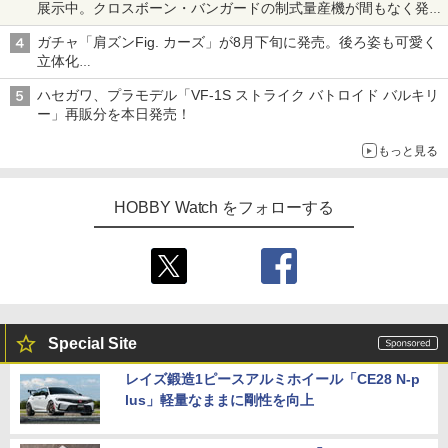
展示中。クロスボーン・バンガードの制式量産機が間もなく発送
【ガンダムベース撮り下ろし】
ガチャ「肩ズンFig. カーズ」が8月下旬に発売。後ろ姿も可愛く
立体化
ライトニング・マックィーンやメーターなど4種がラインナップ
ハセガワ、プラモデル「VF-1S ストライク バトロイド バルキリ
ー」再販分を本日発売！
もっと見る
HOBBY Watch をフォローする
Special Site
レイズ鍛造1ピースアルミホイール「CE28 N-p
lus」軽量なままに剛性を向上