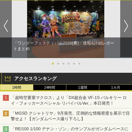
「ワンダーフェスティバル2026[夏]」速報&詳細レポー
トまとめ
●
●
●
●
●
●
アクセスランキング
1時間
24時間
1週間
1カ月
「超時空要塞マクロス」より「DX超合金 VF-1S バルキリー ロ
イ・フォッカースペシャル リバイバルVer.」本日発売！
「MGSD クシャトリヤ」9月発売、圧倒的な情報密度を展示で目
撃せよ！【ガンダムベース撮り下ろし】
「RE/100 1/100 デナン・ゾン」のサンプルがガンダムベースに