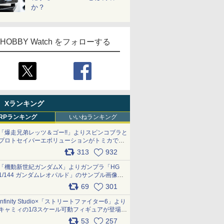
か？
HOBBY Watch をフォローする
Xランキング
RPランキング
いいねランキング
「爆走兄弟レッツ＆ゴー!!」よりスピンコブラと
プロトセイバーエボリューションがトミカで登
場 pic.x.com/9paC75M2iL
313
932
「機動新世紀ガンダムX」よりガンプラ「HG
1/144 ガンダムレオパルド」のサンプル画像が
公開！ 8月8日発売予定
69
301
pic.x.com/lTnGoAKCSY
Infinity Studio×「ストリートファイター6」より
キャミィの1/3スケール可動フィギュアが登場
pic.x.com/Eam6ArWJLs
53
257