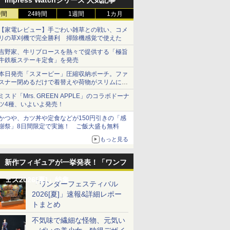
Impress Watchシリーズ 人気記事
時間
24時間
1週間
1カ月
【家電レビュー】手ごわい雑草との戦い、コメ
リの草刈機で完全勝利 掃除機感覚で使えた
吉野家、牛リブロースを熱々で提供する「極旨
牛鉄板ステーキ定食」を発売
本日発売「スヌーピー」圧縮収納ポーチ。ファ
スナー閉めるだけで着替えや荷物がスリムにま
とまる
ミスド「Mrs. GREEN APPLE」のコラボドーナ
ツ4種、いよいよ発売！
かつや、カツ丼や定食などが150円引きの「感
謝祭」8日間限定で実施！ ご飯大盛も無料
もっと見る
新作フィギュアが一挙発表！「ワンフ
ェス2026[夏]」特集
「ワンダーフェスティバル
2026[夏]」速報&詳細レポー
トまとめ
不気味で繊細な怪物、元気い