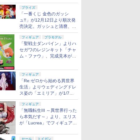
ル・レイヴン」の発売延期を
プライズ
発表
「一番くじ 金色のガッシ
ュ!!」が12月12日より順次発
売決定。ガッシュと清麿、キ
ャンチョメとフォルゴレがフ
フィギュア
プラモデル
ィギュアで登場
「聖戦士ダンバイン」よりハ
セガワのレジンキット「チャ
ム・ファウ」、完成見本が公
開。9月3日頃発売予定
フィギュア
「Re:ゼロから始める異世界
生活」よりウェディングドレ
ス姿の「エミリア」が1/7ス
ケールでフィギュア化！
フィギュア
「無職転生III ～異世界行った
ら本気だす～」より、エリス
が「Lucrea」でフィギュア
化！
セール
トイガン