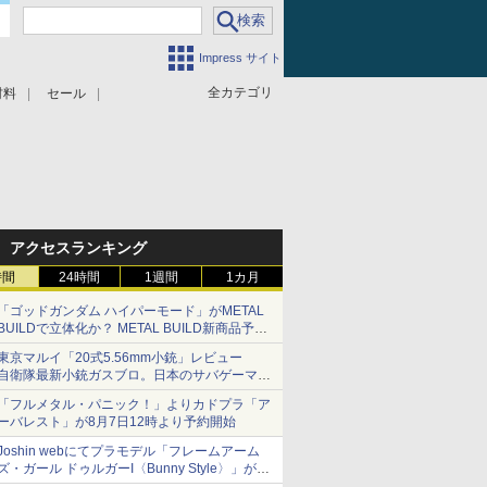
Impress サイト
全カテゴリ
材料
セール
アクセスランキング
時間
24時間
1週間
1カ月
「ゴッドガンダム ハイパーモード」がMETAL
BUILDで立体化か？ METAL BUILD新商品予告
が公開
東京マルイ「20式5.56mm小銃」レビュー
自衛隊最新小銃ガスブロ。日本のサバゲーマー
で本当によかった
「フルメタル・パニック！」よりカドプラ「ア
ーバレスト」が8月7日12時より予約開始
Joshin webにてプラモデル「フレームアーム
ズ・ガール ドゥルガーI〈Bunny Style〉」が予
約受付再開中！