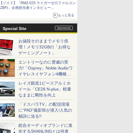
【ゾイド】「RMZ-025 ライガーゼロファルコン
(ZBF)」企画担当者インタビュー
ZBFから従来デザインまで再現可能なボリュー
もっと見る
ム満点のキット
Special Site
お値段そのままでメモリ倍
増！メモリ32GBの「お得な
ゲーミングノート」
エントリーなのに脅威の実
力!「Osprey」Noble Audioワ
イヤレスイヤフォン4機種を
一気に聴く
レイズ鍛造1ピースアルミホ
イール「CE28 N-plus」軽量
なままに剛性を向上
「ドスパラTV」の配信現場
に“PAD”撮影班が潜入!人気の
秘訣に迫る!!
総合オーディオブランドに進
化するSHANLINGとは何者