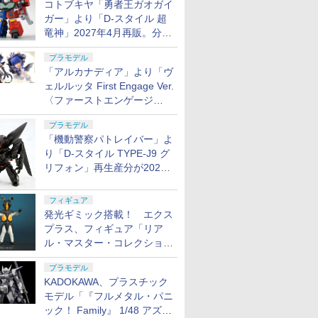
コトブキヤ「勇者王ガオガイ
ガー」より「D-スタイル 超
竜神」2027年4月再販。分離
変形が可能
プラモデル
「アルカナディア」より「ヴ
ェルルッタ First Engage Ver.
〈ファーストエンゲージ
Ver.〉」が2027年2月発売！
プラモデル
「機動警察パトレイバー」よ
り「D-スタイル TYPE-J9 グ
リフォン」再生産分が2027
年4月に発売
フィギュア
発光ギミック搭載！ エクス
プラス、フィギュア「リア
ル・マスター・コレクション
ゼットン リニューアルVer.」
プラモデル
11月発売
KADOKAWA、プラスチック
モデル「『フルメタル・パニ
ック！ Family』 1/48 アズー