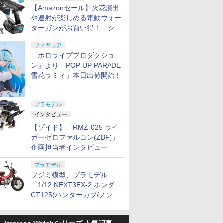
【Amazonセール】火花演出
や連射が楽しめる電動ウォー
ターガンがお買い得！ シー
ルド付きセットや、2丁セッ
フィギュア
トが登場
「ホロライブプロダクショ
ン」より「POP UP PARADE
雪花ラミィ」本日出荷開始！
プラモデル
インタビュー
【ゾイド】「RMZ-025 ライ
ガーゼロファルコン(ZBF)」
企画担当者インタビュー
プラモデル
フジミ模型、プラモデル
「1/12 NEXT3EX-2 ホンダ
CT125(ハンターカブ/ノンカ
ラー) 特別仕様(オプションパ
ーツ付き)」本日出荷開始！