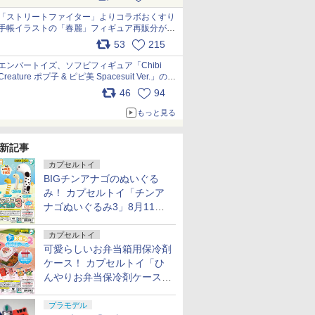
「ストリートファイター」よりコラボおくすり
手帳イラストの「春麗」フィギュア再販分が本
日出荷開始 pic.x.com/toUc1MHr41
53
215
エンバートイズ、ソフビフィギュア「Chibi
Creature ポプ子 & ピピ美 Spacesuit Ver.」の発
売中止を発表 pic.x.com/Ri45iFeYjn
46
94
もっと見る
新記事
カプセルトイ
BIGチンアナゴのぬいぐる
み！ カプセルトイ「チンア
ナゴぬいぐるみ3」8月11日
発売
カプセルトイ
可愛らしいお弁当箱用保冷剤
ケース！ カプセルトイ「ひ
んやりお弁当保冷剤ケース
2」8月11日発売
プラモデル