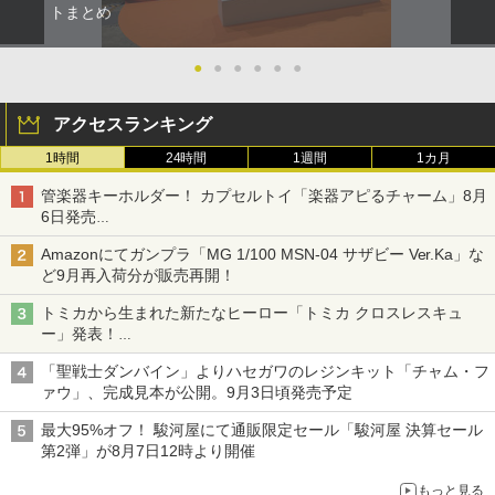
トまとめ
●
●
●
●
●
●
アクセスランキング
1時間
24時間
1週間
1カ月
管楽器キーホルダー！ カプセルトイ「楽器アピるチャーム」8月
6日発売
チューバ、テナサクなど5種各3色
Amazonにてガンプラ「MG 1/100 MSN-04 サザビー Ver.Ka」な
ど9月再入荷分が販売再開！
トミカから生まれた新たなヒーロー「トミカ クロスレスキュ
ー」発表！
詳細は後日公開予定
「聖戦士ダンバイン」よりハセガワのレジンキット「チャム・フ
ァウ」、完成見本が公開。9月3日頃発売予定
最大95%オフ！ 駿河屋にて通販限定セール「駿河屋 決算セール
第2弾」が8月7日12時より開催
もっと見る