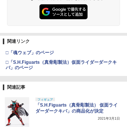
タミヤ クラフトツールシリーズ No.123
東京マルイ(TOKYO MARUI) No.21 H&K
3
3
先細薄刃ニッパー (ゲートカット用) プラ
TAMASHII NATIONS オリジン・オブ・
USP HG 18歳以上エアーHOPハンドガン
3
モデル用工具 74123
バルキリー 超時空要塞マクロス VF-1J
BANDAI SPIRITS(バンダイ スピリッツ)
3
バルキリー45th Anniv. 約225mm ABS&
RG 機動戦士ガンダム 逆襲のシャア νガ
￥3,409
ダイキャスト製 塗装済み可動フィギュア
ンダム 1/144スケール 色分け済みプラモ
￥2,781
デル
￥22,602
￥5,400
東京マルイ No.10 ハイキャパ5.1 10歳以
4
関連リンク
タミヤ(TAMIYA) メイクアップ材シリー
上 電動ブローバック フルオート
4
ズ No.3 タミヤセメント(角びん) 40ml 模
□「魂ウェブ」のページ
型用接着剤 87003
TAMASHII NATIONS S.H.フィギュアー
￥3,815
4
ツ 呪術廻戦 伏黒甚爾 約155mm PVC&A
BANDAI SPIRITS(バンダイ スピリッツ)
4
□「S.H.Figuarts（真骨彫製法）仮面ライダーダークキ
BS製 塗装済み可動フィギュア
30MM xEXM-000 ゼノヴァルト 1/144ス
￥184
バ」のページ
ケール 色分け済みプラモデル
￥13,750
クラウンモデル AK47 10歳以上 エアー
5
￥3,000
コッキングライフル ブラック
GSIクレオス Mr.トップコート 水性プレ
5
関連記事
ミアムトップコートスプレー つや消し 8
￥4,761
8ml ホビー用仕上材 B603
タカラトミー(TAKARA TOMY) T-SPAR
5
K トランスフォーマー ミッシングリンク
Sachiプラモ VERTヤスリ Type-S 【プ
フィギュア
5
D-01 サウンドウェーブ 可動フィギュア
ロモデラー共同開発】 超極細 ガラスヤ
￥710
「S.H.Figuarts（真骨彫製法） 仮面ライ
スリ ５点セット ガンプラ プラモデル ゲ
ダーダークキバ」の商品化が決定
ート処理 模型 フィギュア［知的財産権
￥24,610
2021年3月1日
登録済］ verty-s