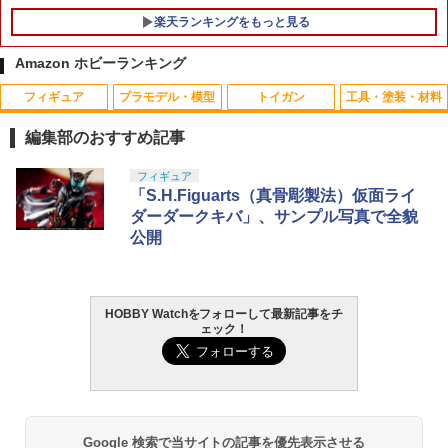
楽天ランキングをもっと見る
Amazon ホビーランキング
フィギュア
プラモデル・模型
トイガン
工具・塗装・材料
編集部のおすすめ記事
タカラトミー(TAKARA TOMY) T-SPAR
タカラトミー(TAKARA TOMY) T-SPAR
東京マルイ(TOKYO MARUI) No.25 コル
GSIクレオス Mr.トップコート 水性プレ
フィギュア
1
1
1
1
K トランスフォーマー ニューレジェンズ
K REALIZE MODEL リアライズモデル Z
ト ガバメント HG 18歳以上エアーHOP
ミアムトップコートスプレー 光沢 88ml
「S.H.Figuarts（真骨彫製法）仮面ライ
NL-07 サウンドウェーブ 可動フィギュア
OIDS ゾイド RMZ-025 ライガーゼロフ
ハンドガン
ホビー用仕上材 B601
ダーダークキバ」、サンプル写真で全貌
ァルコン (ZBF) 色分け済み プラキット
公開
￥4,440
￥3,384
￥748
￥8,334
HOBBY Watchをフォローして最新記事をチ
タカラトミー(TAKARA TOMY) T-SPAR
東京マルイ (TOKYO MARUI) ガスブロー
LOCTITE(ロックタイト) シールはがし
2
2
2
ェック！
K トランスフォーマー ニューレジェンズ
Blokees スター ウォーズ マンダロリア
バックマシンガン No.14 20式 5.56mm
プレミアム 220ml
2
NL-06 オートボット コスモス 可動フィ
ン&グローグー CC05 ディン ジャリン&
小銃 18歳以上 ガスブローバック
ギュア
グローグー ABS樹脂&PVC製 組み立て式
￥1,013
プラスチックモデル
￥187,000
￥4,440
￥4,475
Google 検索で当サイトの記事を優先表示させる