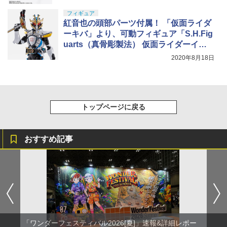
￥2,320
フィギュア
紅音也の頭部パーツ付属！ 「仮面ライダ
ーキバ」より、可動フィギュア「S.H.Fig
uarts（真骨彫製法） 仮面ライダーイク
サ」の予約受付は8月23日まで
2020年8月18日
トップページに戻る
おすすめ記事
「ワンダーフェスティバル2026[夏]」速報&詳細レポー