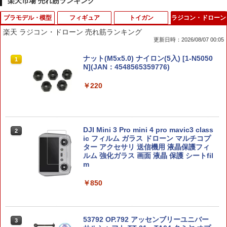
楽天市場 売れ筋ランキング
プラモデル・模型
フィギュア
トイガン
ラジコン・ドローン
楽天 ラジコン・ドローン 売れ筋ランキング
更新日時：2026/08/07 00:05
ELEKIT サイボーグハンド【MR-9112】
【2027年1月発売 予約商品】S.H.フィギ
BLS トレーサーBB弾 0.20g 5000発(1k
ナット(M5x5.0) ナイロン(5入) [1-N5050
1
1
1
1
工作キット
ュアーツ 草薙素子 「攻殻機動隊」
g)◆グリーン 蓄光 高精度BB弾 インドア
N](JAN：4548565359776)
戦 CQC戦 室内用プラスティック弾 高精
度5.95mm±0.01
￥3,980
￥8,980
￥220
￥2,780
1／700 艦NEXTシリーズ 日本海軍航空
S.H.Figuarts 『攻殻機動隊 THE GHOST
DJI Mini 3 Pro mini 4 pro mavic3 class
2
2
2
母艦 信濃 【艦NX8】 (プラモデル)
IN THE SHELL』 草薙素子 (塗装済み可
ic フィルム ガラス ドローン マルチコプ
バーチウッド トゥルーオイル ガンスト
2
動フィギュア)
ター アクセサリ 送信機用 液晶保護フィ
ックフィニッシュ 90ml
ルム 強化ガラス 画面 液晶 保護 シートfil
￥4,053
m
￥9,609
￥3,300
￥850
1/48 『ゼノブレイドクロス』 フォーミ
カプコンフィギュアビルダー 『モンスタ
3
3
ュラ 【KP401R】 (プラモデル)
ーハンター』 スタンダードモデル Plus
マルゼン ショットガン M1100 M870共
3
Vol.30 BOX 【1661941】 (フィギュア)
通 ショットシェル 赤 5発入 (499248711
53792 OP.792 アッセンブリーユニバー
3