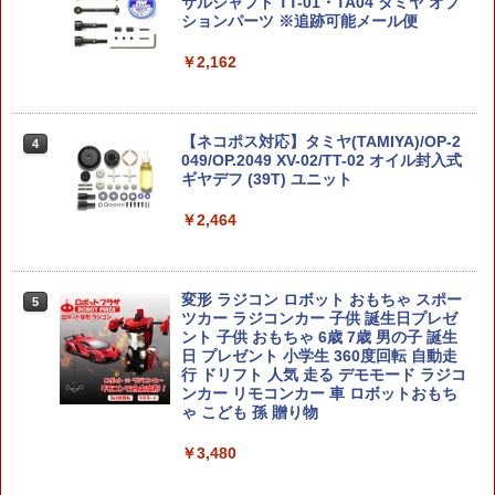
0104) エアガン 18歳以上 サバゲー 銃
サルシャフト TT-01・TA04 タミヤ オプ
￥4,100
ションパーツ ※追跡可能メール便
￥9,651
￥1,980
￥2,162
RSモデル 1/72 レジアーネ Re.2005 サジ
4
コトブキヤ OSHI WORKS 『進撃の巨人
4
タリオ プラモデル 92147 【8月予約】
The Final Season』 ミカサ・アッカー
【エントリー最大10倍＆3％クーポン】
4
マン The Final Season ver. 完成品フィ
東京マルイ 18歳以上用エアーコッキング
【ネコポス対応】タミヤ(TAMIYA)/OP-2
4
￥4,180
ギュア 【2月予約】
コルト M1911A1 ガバメント エアガン
049/OP.2049 XV-02/TT-02 オイル封入式
エアーガン 【あす楽】
ギヤデフ (39T) ユニット
￥9,780
￥3,980
￥2,464
『機動警察 パトレイバー』JGSDF AH
5
ヘルハウンド 1/72プラモデル〔コトブ
S.H.Figuarts MARVEL ウルヴァリン (G
5
キヤ〕（240711予約開始）
AMERVERSE) バンダイスピリッツ フィ
PROTEC TYPE3R(東京マルイ対応) コネ
変形 ラジコン ロボット おもちゃ スポー
5
5
ギュア （ZF169701）
クティブプラグ
ツカー ラジコンカー 子供 誕生日プレゼ
￥4,260
ント 子供 おもちゃ 6歳 7歳 男の子 誕生
日 プレゼント 小学生 360度回転 自動走
￥9,900
￥1,452
行 ドリフト 人気 走る デモモード ラジコ
ンカー リモコンカー 車 ロボットおもち
ゃ こども 孫 贈り物
￥3,480