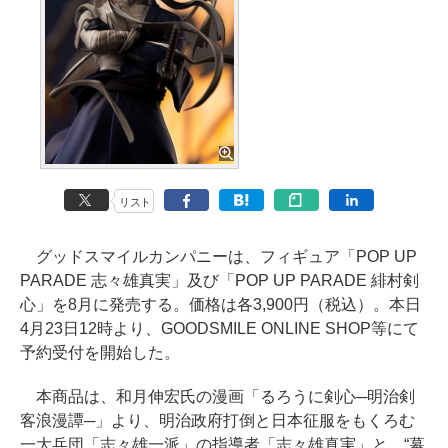
リスト
グッドスマイルカンパニーは、フィギュア「POP UP
PARADE 志々雄真実」及び「POP UP PARADE 緋村剣
心」を8月に発売する。価格は各3,900円（税込）。本日
4月23日12時より、GOODSMILE ONLINE SHOP等にて
予約受付を開始した。
本商品は、和月伸宏氏の漫画「るろうに剣心─明治剣
客浪漫譚─」より、明治政府打倒と日本征服をもくろむ
一大兵団「志々雄一派」の指導者「志々雄真実」と、“幕