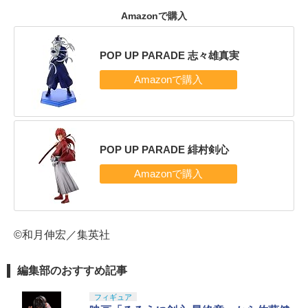
Amazonで購入
POP UP PARADE 志々雄真実
POP UP PARADE 緋村剣心
©和月伸宏／集英社
編集部のおすすめ記事
フィギュア