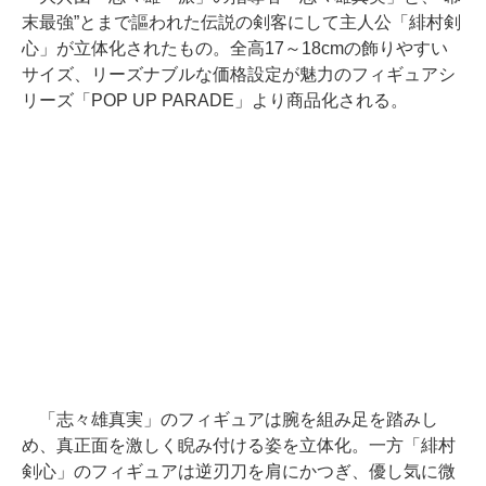
末最強”とまで謳われた伝説の剣客にして主人公「緋村剣
心」が立体化されたもの。全高17～18cmの飾りやすい
サイズ、リーズナブルな価格設定が魅力のフィギュアシ
リーズ「POP UP PARADE」より商品化される。
「志々雄真実」のフィギュアは腕を組み足を踏みし
め、真正面を激しく睨み付ける姿を立体化。一方「緋村
剣心」のフィギュアは逆刃刀を肩にかつぎ、優し気に微