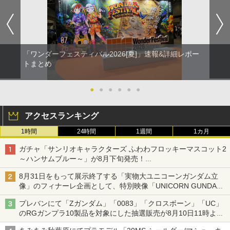
「ワンダーフェスティバル2026[夏]」速報&詳細レポー
トまとめ
●
●
●
●
●
●
アクセスランキング
1時間
24時間
1週間
1カ月
ガチャ「サンリオキャラクターズ ふわわフロッキーマスコット2
～ハンサムブルー～」が8月下旬発売！
ポチャッコやタキシードサムたちがブルーなハンサム仕様で登場
8月31日をもって展示終了する「実物大ユニコーンガンダム立
像」のフィナーレ企画として、特別映像「UNICORN GUNDAM
Statue ― BEYOND POSSIBILITY ―」が8月22日より限定上映
プレバンにて「Zガンダム」「0083」「クロスボーン」「UC」
のRGガンプラ10製品を対象にした抽選販売が8月10日11時より
実施！