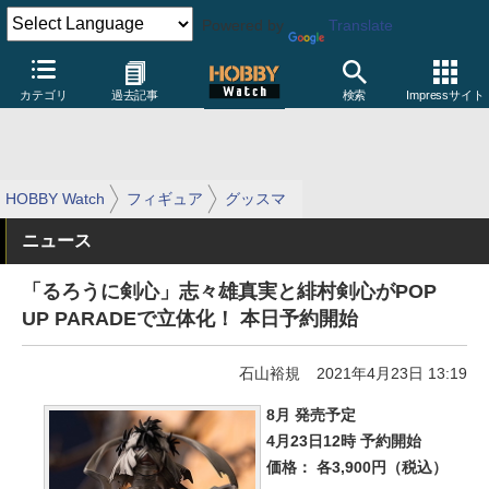
Powered by
Translate
カテゴリ
過去記事
検索
Impressサイト
HOBBY Watch
フィギュア
グッスマ
ニュース
「るろうに剣心」志々雄真実と緋村剣心がPOP
UP PARADEで立体化！ 本日予約開始
石山裕規
2021年4月23日 13:19
8月 発売予定
4月23日12時 予約開始
価格： 各3,900円（税込）