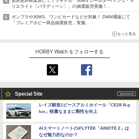
あみあみ秋葉原にてプラモデル「30MS シールダー/マシュ・キ
リエライト〔パラディーン〕」の抽選販売実施！
「30MS オプションパーツセット29(アクションウエアβ)」も対
ガンプラや30MS、ワンピカードなどが対象！ DMM通販にて
象
「プレミアホビー商品抽選販売」実施
ぬいぐるみ「おかえり！ピカチュウ」やトイガンなども対象
もっと見る
HOBBY Watch をフォローする
Special Site
レイズ鍛造1ピースアルミホイール「CE28 N-p
lus」軽量なままに剛性を向上
AIスマートノートのiFLYTEK「AINOTE 2」は
なぜ魅力的なのか？