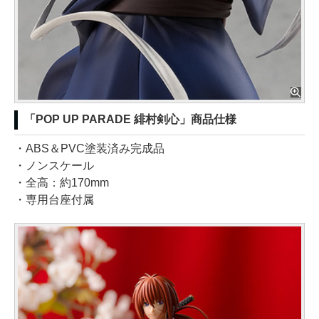
「POP UP PARADE 緋村剣心」商品仕様
・ABS＆PVC塗装済み完成品
・ノンスケール
・全高：約170mm
・専用台座付属