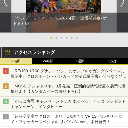
「ワンダーフェスティバル2026[夏]」速報&詳細レポー
トまとめ
●
●
●
●
●
●
アクセスランキング
1時間
24時間
1週間
1カ月
「RE/100 1/100 デナン・ゾン」のサンプルがガンダムベースに
展示中。クロスボーン・バンガードの制式量産機が間もなく発送
【ガンダムベース撮り下ろし】
「MGSD クシャトリヤ」9月発売、圧倒的な情報密度を展示で目
撃せよ！【ガンダムベース撮り下ろし】
「かっぱ寿司 キャンペーントミカ あそべる！くるま プレゼント
キャンペーン」インタビュー
子どもが楽しめるかっぱ寿司ならではの体験とコラボの楽しさを
「超時空要塞マクロス」より「DX超合金 VF-1S バルキリー ロ
追求
イ・フォッカースペシャル リバイバルVer.」本日発売！