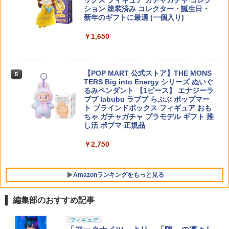
ックス フィギュア ガチャガチャ コレク
マガジン エアガン用
￥3,350
￥275
ション 塗装済み コレクター・誕生日・
￥14,850
新年のギフトに最適 (一個入り)
￥2,841
￥1,650
【最大1,000円OFFクーポン11日1:59
TT-02 TYPE-SRX フロントダイレクトジ
5
5
【2027年1月発売 予約商品】ROBOT魂
迄】【中古】 ハセガワ 1/35 ZTZ-99A M
ョイントカップ [OP-2064](JAN：49503
5
(SIDE GHOST) フチコマ 「攻殻機動隊」
BT (GL6 APS) プラモデル
【エントリー最大10倍＆3％クーポン】b
44220649)
5
b弾 バイオ 0.2 G&G 0.2g 超精密バイオ
【POP MART 公式ストア】THE MONS
BB弾 5000発 消耗品 ポイント消化 送料
￥15,000
5
￥3,080
￥1,152
TERS Big into Energy シリーズ ぬいぐ
無料 gg ジーアンドジー 【あす楽】
るみペンダント 【1ピース】 エナジーラ
ブブ labubu ラブブ らぶぶ ポップマー
￥2,980
ト ブラインドボックス フィギュア おも
ちゃ ガチャガチャ プラモデル ギフト 推
し活 ポプマ 正規品
￥2,750
Amazonランキングをもっと見る
編集部のおすすめ記事
BANDAI SPIRITS(バンダイ スピリッツ)
東京マルイ(TOKYO MARUI) No.25 コル
LOCTITE(ロックタイト) シールはがし
フィギュア
1
1
1