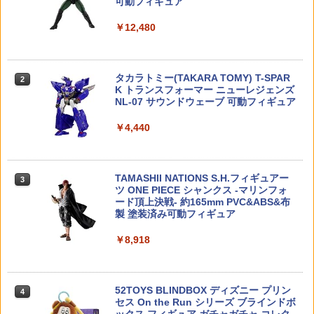
可動フィギュア
バンダイ いきもの大図鑑アドバンス プ
ラジコン 充電 バッテリー 電池 充電池 充
2
2
￥12,480
ラチナコガネとニジイロクワガタ ディス
電器 USB充電 ラジコンカー【3.7V 1450
プレイスタンドセット 全5種セット
1/24 STP タイサン GT-R (スカイライン
【楽天ランキング1位】【 MAG 製】 東
0/500mAh スタントカー バイク等】 ス
2
2
GT-R [BNR32 Gr.A 仕様] 1993 JTC) 【H
京マルイ 電動ガン MP7シリーズ対応 10
ペア 予備 替え 車 玩具 おもちゃ RC カー
C41】 (プラモデル)
0連 スペアマガジン スプリング給弾式 軽
バッテリー 替え 予備 長時間 遊べる 必要
￥11,800
タカラトミー(TAKARA TOMY) T-SPAR
量 樹脂製 BK ブラック | エアガン AEG
アイテム 予備電池 便利 グッズ 生活 応援
2
K トランスフォーマー ニューレジェンズ
コンパクト マシンガン スペアマグ 予備
送料無料
￥2,835
NL-07 サウンドウェーブ 可動フィギュア
マガジン 予備マグ サブマグ 交換 SMG P
DW カスタムパーツ
￥1,000
【特典 ステッカー 付属】 【送料無料!】
3
￥4,440
【バズ + ウッディ 2体セット】 トイ・ス
￥1,980
トーリー リアルサイズトーキングフィギ
【中古】 バンダイスピリッツ 30MS 島
3
ュア バズ・ライトイヤー + ウッディ
村卯月 (20th Anniv. YOU AND アイ！)
【A´】 未組立、箱少し傷みあり
シャフトアダプター(リヤ) 2個 TT-02 TY
3
TAMASHII NATIONS S.H.フィギュアー
PE-SRX ※アフターパーツ※ [1980344
￥13,350
3
ツ ONE PIECE シャンクス -マリンフォ
【当店独自で＋P10倍★要エントリー】
5](JAN：2000000100128)
￥2,860
3
ード頂上決戦- 約165mm PVC&ABS&布
【新品即納】[MIL] 東京マルイ プロ・タ
製 塗装済み可動フィギュア
ーゲット(20150223)
￥528
プーさんフレンズ フィギュア ディズニ
4
￥8,918
￥2,610
ー トラディション ジムショア 18.0cm P
【当店独自で＋P10倍★要エントリー】
4
ooh and Friends Snowman｜Jimshor
【中古】[PTM] HG 1/144 ガンダムリヴ
e Disney Traditions ギフト プレゼント
ランスヘブン ガンダムブレイカー バト
3×48.5mmステンレスシャフト(4本) ※ア
4
人形置物 プー アンド フレンズ スノーマ
ローグ プラモデル(5062024) バンダイス
フターパーツ※ [19805681](JAN：2000
ン (くまのプーさん) ティガー ピグレッ
52TOYS BLINDBOX ディズニー プリン
ピリッツ(20211106)
東京マルイ 18才以上用電動ハンドガン
000061863)
4
4
ト
セス On the Run シリーズ ブラインドボ
グロック18C用100連射マガジン スペア