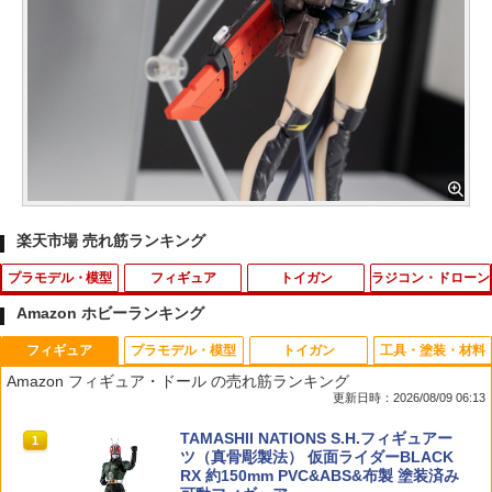
楽天市場 売れ筋ランキング
プラモデル・模型
フィギュア
トイガン
ラジコン・ドローン
Amazon ホビーランキング
フィギュア
プラモデル・模型
トイガン
工具・塗装・材料
手作り工作キット ガトリングガン ゴム
【2027年1月発売 予約商品】S.H.フィギ
MGC/KSC モデルガン用キャップ火薬 M.
XT90 コネクタ オス メス 2ペアセット ラ
1
1
1
1
Amazon フィギュア・ドール の売れ筋ランキング
鉄砲 16連射 ゴムの銃 かなづちで組み立
ュアーツ 草薙素子 「攻殻機動隊」
G.CAP 7mm イエロー 100発入り 発火キ
ジコン ドローン バッテリー ESC 用 最大
更新日時：2026/08/09 06:13
て 岡山県産 夏休み工作 木工 無垢の木 杉
ャップ 発火火薬 モデルガン発火用火薬
90Aまで バレットコネクタ
国産 木工教室 小学生 男の子 女の子 自由
イグニッションキャップ ファイアケミカ
￥8,980
TAMASHII NATIONS S.H.フィギュアー
研究 釘もセット 親子で作る 自然の木
ル 発火キャップ弾 モデルガン用火薬
1
￥774
ツ（真骨彫製法） 仮面ライダーBLACK
RX 約150mm PVC&ABS&布製 塗装済み
￥2,800
￥620