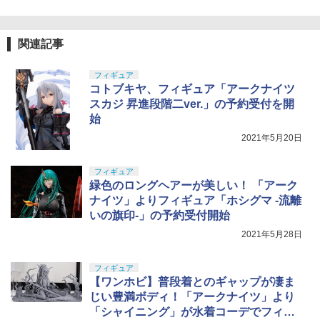
4
ちゃん 組み立て式プラモデル ノンスケ
￥2,666
ール 全高約160mm
関連記事
￥10,081
東京マルイ No.10 ハイキャパ5.1 10歳以
5
シリコンモールド クロムハート 4種 6.7×
フィギュア
5
上 電動ブローバック フルオート
3.6cm 柄型枠 爪飾り作成 多寸法設計 立
コトブキヤ、フィギュア「アークナイツ
体彫刻 耐久 繰返し ハンドメイドネイル
HG 機動戦士ガンダム00 グラハム専用ユ
￥3,815
スカジ 昇進段階二ver.」の予約受付を開
5
(Bタイプ)
ニオンフラッグカスタム 1/144スケール
始
色分け済みプラモデル
￥499
2021年5月20日
￥1,800
フィギュア
緑色のロングヘアーが美しい！ 「アーク
ナイツ」よりフィギュア「ホシグマ -流離
いの旗印-」の予約受付開始
2021年5月28日
フィギュア
【ワンホビ】普段着とのギャップが凄ま
じい豊満ボディ！「アークナイツ」より
「シャイニング」が水着コーデでフィギ