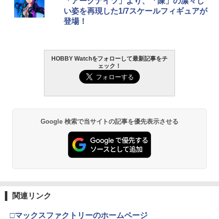
HG 機動新世紀ガンダムX ガンダムレオ
ト ガバメント HG 18歳以上エアーHOP
プレミアム 220ml
「アークナイツ」より、「陳」の凛々し
パルド 1/144スケール 色分け済みプラモ
ハンドガン
い姿を再現した1/7スケールフィギュアが
デル
￥962
登場！
￥3,384
￥3,480
HOBBY Watchをフォローして最新記事をチ
GSIクレオス Mr.トップコート 水性プレ
東京マルイ (TOKYO MARUI) ガスブロー
2
2
ェック！
ミアムトップコートスプレー 光沢 88ml
BANDAI SPIRITS(バンダイ スピリッツ)
バックマシンガン No.14 20式 5.56mm
2
ホビー用仕上材 B601
機動警察パトレイバー EZY RG 1/48 AV-
小銃 18歳以上 ガスブローバック
98Plus (イングラム・プラス) 色分け済
みプラモデル
￥748
￥220,000
￥6,600
Google 検索で当サイトの記事を優先表示させる
タミヤ クラフトツールシリーズ No.123
東京マルイ(TOKYO MARUI) No.21 H&K
3
3
先細薄刃ニッパー (ゲートカット用) プラ
USP HG 18歳以上エアーHOPハンドガン
モデル用工具 74123
BANDAI SPIRITS(バンダイ スピリッツ)
3
30MS SIS-J00 メルンジャ[カラーA] 色
￥3,409
分け済みプラモデル
￥2,674
￥4,000
東京マルイ(TOKYO MARUI) No.16 H&K
4
関連リンク
マジ・スク+保護キャップセット
USP 10歳以上エアーHOPハンドガン 手
4
動
□マックスファクトリーのホームページ
マックスファクトリー PLAMATEA MX
￥2,600