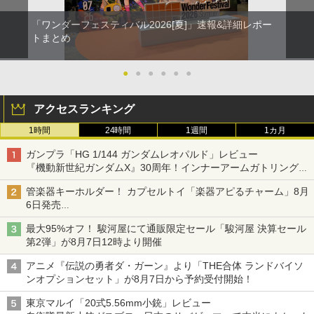
「ワンダーフェスティバル2026[夏]」速報&詳細レポー
トまとめ
●
●
●
●
●
●
アクセスランキング
1時間
24時間
1週間
1カ月
ガンプラ「HG 1/144 ガンダムレオパルド」レビュー
『機動新世紀ガンダムX』30周年！インナーアームガトリングの
変形機構まで再現し最新フォーマットでキット化！
管楽器キーホルダー！ カプセルトイ「楽器アピるチャーム」8月
6日発売
チューバ、テナサクなど5種各3色
最大95%オフ！ 駿河屋にて通販限定セール「駿河屋 決算セール
第2弾」が8月7日12時より開催
アニメ『伝説の勇者ダ・ガーン』より「THE合体 ランドバイソ
ンオプションセット」が8月7日から予約受付開始！
東京マルイ「20式5.56mm小銃」レビュー