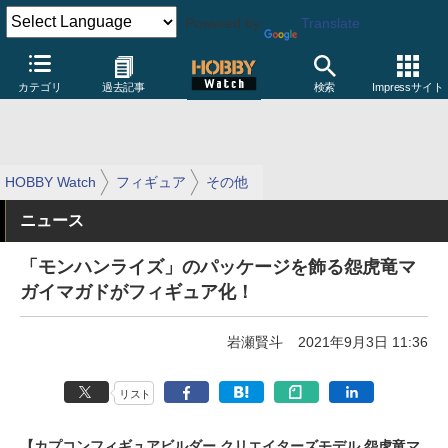
Powered by
Translate
カテゴリ
過去記事
検索
Impressサイト
HOBBY Watch
フィギュア
その他
ニュース
「モンハンライズ」のパッケージを飾る怨虎竜マ
ガイマガドがフィギュア化！
岩瀬賢斗
2021年9月3日 11:36
リスト
【カプコンフィギュアビルダー クリエイターズモデル 怨虎竜マ