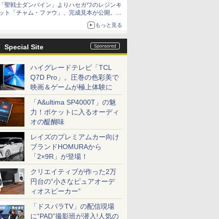
「聖戦士ダンバイン」よりハセガワのレジンキ
ット「チャム・ファウ」、完成見本が公開。9
月3日頃発売予定
もっと見る
Special Site
ハイグレードテレビ「TCL
Q7D Pro」。圧巻の色彩美で
映画＆ゲームが極上体験に
「A&ultima SP4000T」の魅
力！ポケットに入るオーディ
オの醍醐味
レイズのプレミアムカー向け
ブランドHOMURAから
「2×9R」が登場！
クリエイティブが作った2万
円台の“小さなピュアオーデ
ィオスピーカー”
「ドスパラTV」の配信現場
に“PAD”撮影班が潜入!人気の