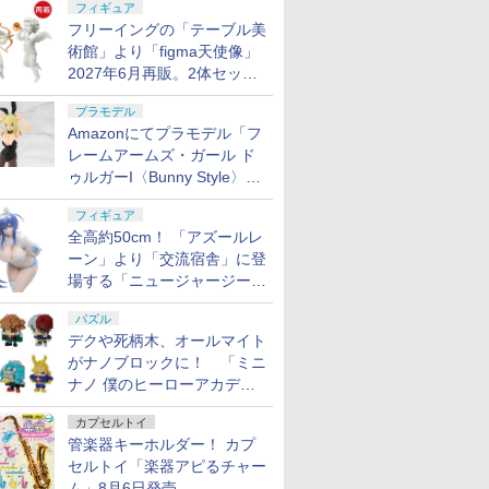
フィギュア
フリーイングの「テーブル美
術館」より「figma天使像」
2027年6月再販。2体セット
で小便小僧にも
プラモデル
Amazonにてプラモデル「フ
レームアームズ・ガール ド
ゥルガーI〈Bunny Style〉」
が予約受付再開！
フィギュア
全高約50cm！ 「アズールレ
ーン」より「交流宿舎」に登
場する「ニュージャージー」
が1/3スケールフィギュアで
パズル
登場
デクや死柄木、オールマイト
がナノブロックに！ 「ミニ
ナノ 僕のヒーローアカデミ
ア」9月再販
カプセルトイ
管楽器キーホルダー！ カプ
セルトイ「楽器アピるチャー
ム」8月6日発売