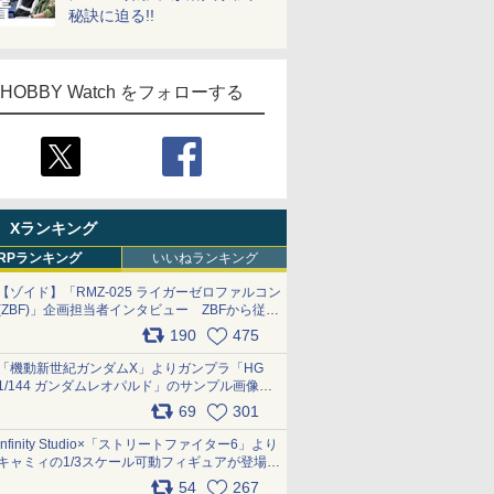
秘訣に迫る!!
HOBBY Watch をフォローする
Xランキング
RPランキング
いいねランキング
【ゾイド】「RMZ-025 ライガーゼロファルコン
(ZBF)」企画担当者インタビュー ZBFから従来
デザインまで再現可能なボリューム満点のキッ
190
475
ト pic.x.com/6zOqQAQKkX
「機動新世紀ガンダムX」よりガンプラ「HG
1/144 ガンダムレオパルド」のサンプル画像が
公開！ 8月8日発売予定
69
301
pic.x.com/lTnGoAKCSY
Infinity Studio×「ストリートファイター6」より
キャミィの1/3スケール可動フィギュアが登場
pic.x.com/Eam6ArWJLs
54
267