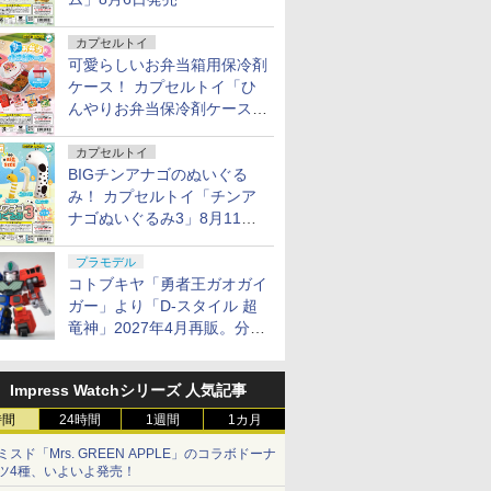
カプセルトイ
可愛らしいお弁当箱用保冷剤
ケース！ カプセルトイ「ひ
んやりお弁当保冷剤ケース
2」8月11日発売
カプセルトイ
BIGチンアナゴのぬいぐる
み！ カプセルトイ「チンア
ナゴぬいぐるみ3」8月11日
発売
プラモデル
コトブキヤ「勇者王ガオガイ
ガー」より「D-スタイル 超
竜神」2027年4月再販。分離
変形が可能
Impress Watchシリーズ 人気記事
時間
24時間
1週間
1カ月
ミスド「Mrs. GREEN APPLE」のコラボドーナ
ツ4種、いよいよ発売！