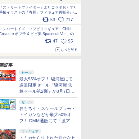
「ストリートファイター」よりコラボおくすり
手帳イラストの「春麗」フィギュア再販分が本
日出荷開始 pic.x.com/toUc1MHr41
53
217
エンバートイズ、ソフビフィギュア「Chibi
Creature ポプ子 & ピピ美 Spacesuit Ver.」の発
売中止を発表 pic.x.com/Ri45iFeYjn
47
95
もっと見る
新記事
セール
最大95%オフ！ 駿河屋にて
通販限定セール「駿河屋 決
算セール第2弾」が8月7日12
時より開催
セール
おもちゃ・スケールプラモ・
トイガンなどが最大50%オ
フ！ DMM通販にて「激ア
ツ！おもちゃ・ホビー夏セー
フィギュア
ル」が開催
トミカから生まれた新たなヒ