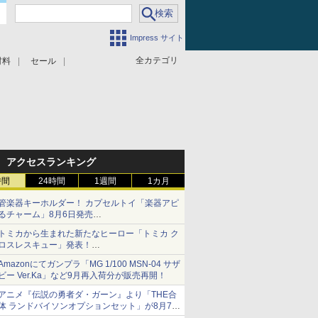
Impress サイト
全カテゴリ
材料
セール
アクセスランキング
時間
24時間
1週間
1カ月
管楽器キーホルダー！ カプセルトイ「楽器アピ
るチャーム」8月6日発売
チューバ、テナサクなど5種各3色
トミカから生まれた新たなヒーロー「トミカ ク
ロスレスキュー」発表！
詳細は後日公開予定
Amazonにてガンプラ「MG 1/100 MSN-04 サザ
ビー Ver.Ka」など9月再入荷分が販売再開！
アニメ『伝説の勇者ダ・ガーン』より「THE合
体 ランドバイソンオプションセット」が8月7日
から予約受付開始！