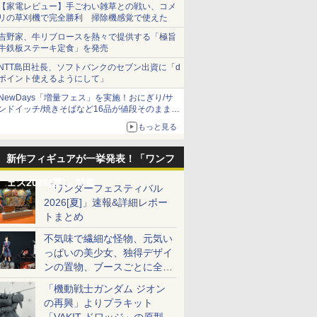
【家電レビュー】手ごわい雑草との戦い、コメ
リの草刈機で完全勝利 掃除機感覚で使えた
吉野家、牛リブロースを熱々で提供する「極旨
牛鉄板ステーキ定食」を発売
NTT島田社長、ソフトバンクのセブン出資に「d
ポイント使えるようにして」
NewDays「増量フェス」を実施！おにぎり/サ
ンドイッチ/焼きそばなど16品が値段そのままで
ボリュームアップ
もっと見る
新作フィギュアが一挙発表！「ワンフ
ェス2026[夏]」特集
「ワンダーフェスティバル
2026[夏]」速報&詳細レポー
トまとめ
不気味で繊細な怪物、元気い
っぱいの美少女、独得デザイ
ンの置物、ブースごとに全く
異なる世界が広がる一般ディ
「機動戦士ガンダム ジオン
ーラーフォトレポート
の再興」よりプラキット