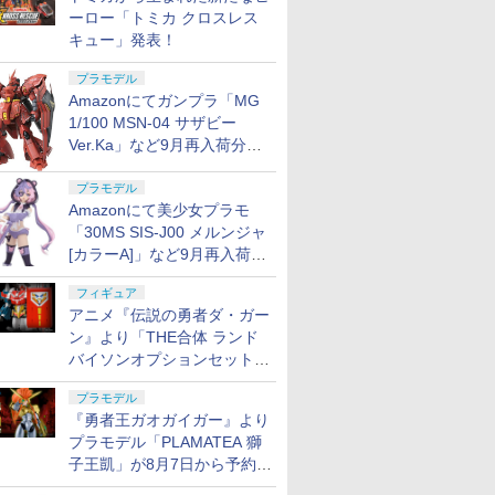
ーロー「トミカ クロスレス
キュー」発表！
プラモデル
Amazonにてガンプラ「MG
1/100 MSN-04 サザビー
Ver.Ka」など9月再入荷分が
販売再開！
プラモデル
Amazonにて美少女プラモ
「30MS SIS-J00 メルンジャ
[カラーA]」など9月再入荷分
が販売再開！
フィギュア
アニメ『伝説の勇者ダ・ガー
ン』より「THE合体 ランド
バイソンオプションセット」
が8月7日から予約受付開始！
プラモデル
『勇者王ガオガイガー』より
プラモデル「PLAMATEA 獅
子王凱」が8月7日から予約受
付開始！