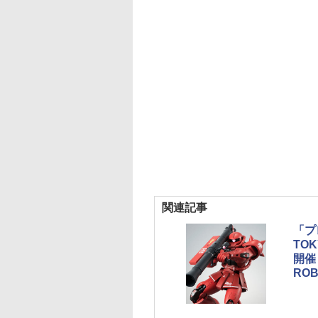
関連記事
「プ
TO
開催
RO