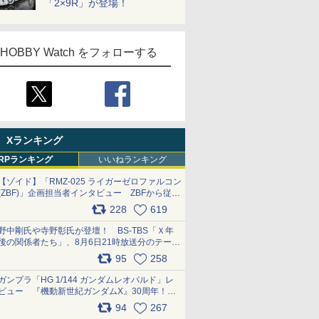
「2×9R」が登場！
HOBBY Watch をフォローする
Xランキング
RPランキング
いいねランキング
【ゾイド】「RMZ-025 ライガーゼロファルコン
(ZBF)」企画担当者インタビュー ZBFから従来
デザインまで再現可能なボリューム満点のキッ
228
619
ト pic.x.com/6zOqQAQKkX
野中剛氏や寺野彰氏が登壇！ BS-TBS「Ｘ年
後の関係者たち」、8月6日21時放送分のテーマ
は「超合金」！ pic.x.com/uWyt1uyuFm
95
258
ガンプラ「HG 1/144 ガンダムレオパルド」レ
ビュー 『機動新世紀ガンダムX』30周年！イ
ンナーアームガトリングの変形機構まで再現し
94
267
最新フォーマットでキット化！