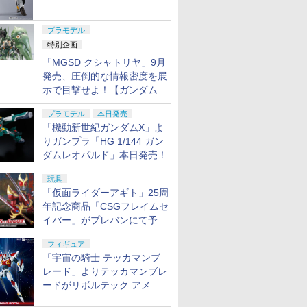
ャル リバイバルVer.」本日発
売！
プラモデル
特別企画
「MGSD クシャトリヤ」9月
発売、圧倒的な情報密度を展
示で目撃せよ！【ガンダムベ
ース撮り下ろし】
プラモデル
本日発売
「機動新世紀ガンダムX」よ
りガンプラ「HG 1/144 ガン
ダムレオパルド」本日発売！
玩具
「仮面ライダーアギト」25周
年記念商品「CSGフレイムセ
イバー」がプレバンにて予約
開始
フィギュア
「宇宙の騎士 テッカマンブ
レード」よりテッカマンブレ
ードがリボルテック アメイ
ジング・ヤマグチで商品化決