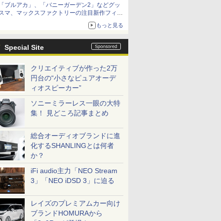
「ブルアカ」、「バニーガーデン2」などグッ
種がラインナップ
スマ、マックスファクトリーの注目新作フィギ
ュアが展示【ホビーメーカー合同展示会】
もっと見る
Special Site
クリエイティブが作った2万
円台の“小さなピュアオーデ
ィオスピーカー”
ソニーミラーレス一眼の大特
集！ 見どころ記事まとめ
総合オーディオブランドに進
化するSHANLINGとは何者
か？
iFi audio主力「NEO Stream
3」「NEO iDSD 3」に迫る
レイズのプレミアムカー向け
ブランドHOMURAから