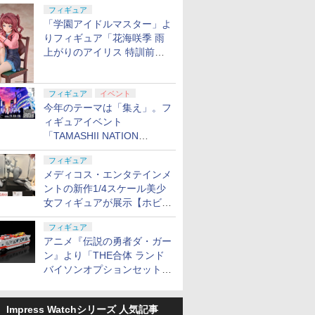
定
フィギュア
「学園アイドルマスター」よ
りフィギュア「花海咲季 雨
上がりのアイリス 特訓前
Ver.」が2027年4月に発売
フィギュア
イベント
今年のテーマは「集え」。フ
ィギュアイベント
「TAMASHII NATION
2026」が11月13日より開催
フィギュア
決定
メディコス・エンタテインメ
ントの新作1/4スケール美少
女フィギュアが展示【ホビー
メーカー合同展示会】
フィギュア
アニメ『伝説の勇者ダ・ガー
ン』より「THE合体 ランド
バイソンオプションセット」
が2027年5月に発売
Impress Watchシリーズ 人気記事