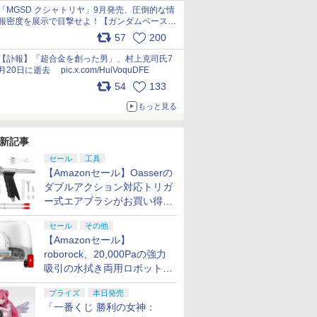
pic.x.com/nszPIDTpbg
「MGSD クシャトリヤ」9月発売、圧倒的な情
報密度を展示で目撃せよ！【ガンダムベース撮
り下ろし】 pic.x.com/3rPjsfk7qZ
57
200
【訃報】「超合金を創った男」、村上克司氏7
月20日に逝去 pic.x.com/HuiVoquDFE
54
133
もっと見る
新記事
セール
工具
【Amazonセール】Oasserの
ダブルアクション対応トリガ
ー式エアブラシがお買い得価
格で登場！
セール
その他
【Amazonセール】
roborock、20,000Paの強力
吸引の水拭き両用ロボット掃
除機「Qrevo Curv 2 Flow」
プライズ
本日発売
がお買い得！
「一番くじ 勝利の女神：