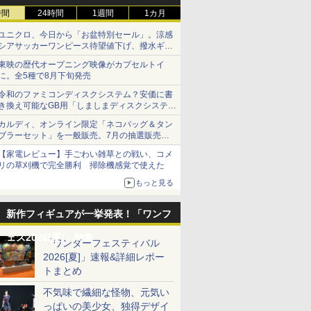
時間
24時間
1週間
1カ月
ユニクロ、今日から「お盆特別セール」。涼感
シアサッカーワンピース待望値下げ、撥水ギア
ショーツは1990円に
東映の歴代オープニング映像がカプセルトイ
に。全5種で8月下旬発売
令和のファミコンディスクシステム？安価に書
き換え可能なGB用「しましまディスクシステ
ム」
カルディ、オンライン限定「ネコバッグ＆タン
ブラーセット」を一般販売。7月の抽選販売の
当選無効分
【家電レビュー】手ごわい雑草との戦い、コメ
リの草刈機で完全勝利 掃除機感覚で使えた
もっと見る
新作フィギュアが一挙発表！「ワンフ
ェス2026[夏]」特集
「ワンダーフェスティバル
2026[夏]」速報&詳細レポー
トまとめ
不気味で繊細な怪物、元気い
っぱいの美少女、独得デザイ