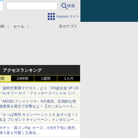
Impress サイト
全カテゴリ
材料
セール
アクセスランキング
時間
24時間
1週間
1カ月
「超時空要塞マクロス」より「DX超合金 VF-1S
バルキリー ロイ・フォッカースペシャル リバイ
バルVer.」本日発売！
「MGSD クシャトリヤ」9月発売、圧倒的な情
報密度を展示で目撃せよ！【ガンダムベース撮
り下ろし】
「かっぱ寿司 キャンペーントミカ あそべる！く
るま プレゼントキャンペーン」インタビュー
子どもが楽しめるかっぱ寿司ならではの体験と
ガチャ「肩ズンFig. カーズ」が8月下旬に発売。
コラボの楽しさを追求
後ろ姿も可愛く立体化
ライトニング・マックィーンやメーターなど4