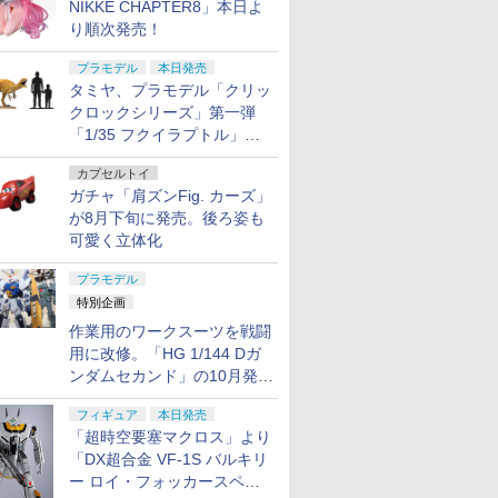
NIKKE CHAPTER8」本日よ
り順次発売！
プラモデル
本日発売
タミヤ、プラモデル「クリッ
クロックシリーズ」第一弾
「1/35 フクイラプトル」本
日発売！
カプセルトイ
ガチャ「肩ズンFig. カーズ」
が8月下旬に発売。後ろ姿も
可愛く立体化
プラモデル
特別企画
作業用のワークスーツを戦闘
用に改修。「HG 1/144 Dガ
ンダムセカンド」の10月発送
分が予約受付中【ガンダムベ
フィギュア
本日発売
ース撮り下ろし】
「超時空要塞マクロス」より
「DX超合金 VF-1S バルキリ
ー ロイ・フォッカースペシ