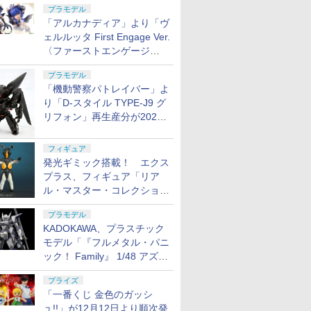
プラモデル
「アルカナディア」より「ヴ
ェルルッタ First Engage Ver.
〈ファーストエンゲージ
Ver.〉」が2027年2月発売！
プラモデル
「機動警察パトレイバー」よ
り「D-スタイル TYPE-J9 グ
リフォン」再生産分が2027
年4月に発売
フィギュア
発光ギミック搭載！ エクス
プラス、フィギュア「リア
ル・マスター・コレクション
ゼットン リニューアルVer.」
プラモデル
11月発売
KADOKAWA、プラスチック
モデル「『フルメタル・パニ
ック！ Family』 1/48 アズー
ル・レイヴン」の発売延期を
プライズ
発表
「一番くじ 金色のガッシ
ュ!!」が12月12日より順次発