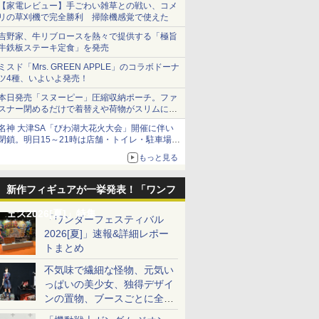
【家電レビュー】手ごわい雑草との戦い、コメ
リの草刈機で完全勝利 掃除機感覚で使えた
吉野家、牛リブロースを熱々で提供する「極旨
牛鉄板ステーキ定食」を発売
ミスド「Mrs. GREEN APPLE」のコラボドーナ
ツ4種、いよいよ発売！
本日発売「スヌーピー」圧縮収納ポーチ。ファ
スナー閉めるだけで着替えや荷物がスリムにま
とまる
名神 大津SA「びわ湖大花火大会」開催に伴い
閉鎖。明日15～21時は店舗・トイレ・駐車場の
利用不可
もっと見る
新作フィギュアが一挙発表！「ワンフ
ェス2026[夏]」特集
「ワンダーフェスティバル
2026[夏]」速報&詳細レポー
トまとめ
不気味で繊細な怪物、元気い
っぱいの美少女、独得デザイ
ンの置物、ブースごとに全く
異なる世界が広がる一般ディ