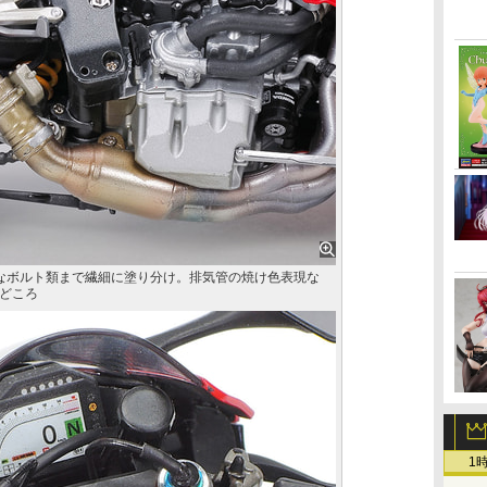
なボルト類まで繊細に塗り分け。排気管の焼け色表現な
どころ
1