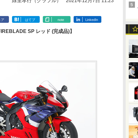
緑里孝行（クラフル）
2021年12月7日 11:23
ェア
はてブ
note
LinkedIn
R FIREBLADE SP レッド (完成品)】