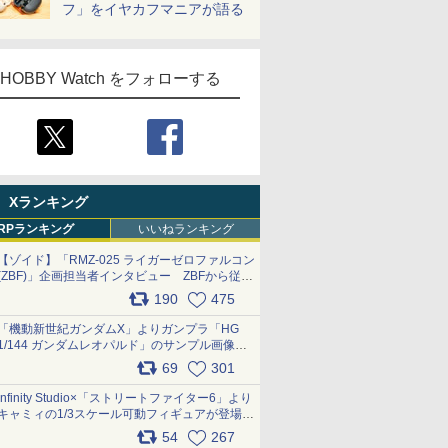
フ」をイヤカフマニアが語る
HOBBY Watch をフォローする
Xランキング
RPランキング
いいねランキング
【ゾイド】「RMZ-025 ライガーゼロファルコン
(ZBF)」企画担当者インタビュー ZBFから従来
デザインまで再現可能なボリューム満点のキッ
190
475
ト pic.x.com/6zOqQAQKkX
「機動新世紀ガンダムX」よりガンプラ「HG
1/144 ガンダムレオパルド」のサンプル画像が
公開！ 8月8日発売予定
69
301
pic.x.com/lTnGoAKCSY
Infinity Studio×「ストリートファイター6」より
キャミィの1/3スケール可動フィギュアが登場
pic.x.com/Eam6ArWJLs
54
267