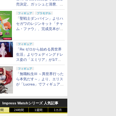
売決定。ガッシュと清麿、キ
ャンチョメとフォルゴレがフ
フィギュア
プラモデル
ィギュアで登場
「聖戦士ダンバイン」よりハ
セガワのレジンキット「チャ
ム・ファウ」、完成見本が公
開。9月3日頃発売予定
フィギュア
「Re:ゼロから始める異世界
生活」よりウェディングドレ
ス姿の「エミリア」が1/7ス
ケールでフィギュア化！
フィギュア
「無職転生III ～異世界行った
ら本気だす～」より、エリス
が「Lucrea」でフィギュア
化！
Impress Watchシリーズ 人気記事
時間
24時間
1週間
1カ月