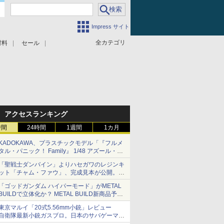
Impress サイト
全カテゴリ
材料
セール
アクセスランキング
時間
24時間
1週間
1カ月
KADOKAWA、プラスチックモデル「『フルメ
タル・パニック！ Family』 1/48 アズール・レ
イヴン」の発売延期を発表
「聖戦士ダンバイン」よりハセガワのレジンキ
8月から9月に延期
ット「チャム・ファウ」、完成見本が公開。9
月3日頃発売予定
「ゴッドガンダム ハイパーモード」がMETAL
BUILDで立体化か？ METAL BUILD新商品予告
が公開
東京マルイ「20式5.56mm小銃」レビュー
自衛隊最新小銃ガスブロ。日本のサバゲーマー
で本当によかった