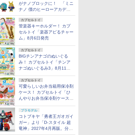
がナノブロックに！ 「ミニ
ナノ 僕のヒーローアカデミ
ア」9月再販
カプセルトイ
管楽器キーホルダー！ カプ
セルトイ「楽器アピるチャー
ム」8月6日発売
カプセルトイ
BIGチンアナゴのぬいぐる
み！ カプセルトイ「チンア
ナゴぬいぐるみ3」8月11日
発売
カプセルトイ
可愛らしいお弁当箱用保冷剤
ケース！ カプセルトイ「ひ
んやりお弁当保冷剤ケース
2」8月11日発売
プラモデル
コトブキヤ「勇者王ガオガイ
ガー」より「D-スタイル 超
竜神」2027年4月再販。分離
変形が可能