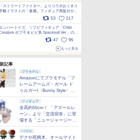
「ストリートファイター」よりコラボおくすり
手帳イラストの「春麗」フィギュア再販分が本
日出荷開始 pic.x.com/toUc1MHr41
53
217
エンバートイズ、ソフビフィギュア「Chibi
Creature ポプ子 & ピピ美 Spacesuit Ver.」の発
売中止を発表 pic.x.com/Ri45iFeYjn
47
95
もっと見る
新記事
プラモデル
Amazonにてプラモデル「フ
レームアームズ・ガール ド
ゥルガーI〈Bunny Style〉」
が予約受付再開！
フィギュア
全高約50cm！ 「アズールレ
ーン」より「交流宿舎」に登
場する「ニュージャージー」
が1/3スケールフィギュアで
パズル
登場
デクや死柄木、オールマイト