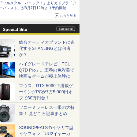
「フルメタル・パニック！」よりカドプラ「ア
ーバレスト」が8月7日12時より予約開始
もっと見る
Special Site
総合オーディオブランドに進
化するSHANLINGとは何者
か？
ハイグレードテレビ「TCL
Q7D Pro」。圧巻の色彩美で
映画＆ゲームが極上体験に
マウス、RTX 5060 Ti搭載ゲ
ーミングPCが7万5,000円オ
フで30万円台！
ソニーミラーレス一眼の大特
集！ 見どころ記事まとめ
SOUNDPEATSのイヤカフ型
イヤフォン「UU2イヤーカ