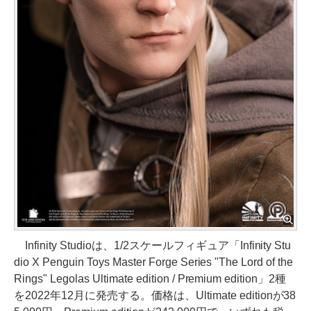
Infinity Studioは、1/2スケールフィギュア「Infinity Stu
dio X Penguin Toys Master Forge Series "The Lord of the
Rings" Legolas Ultimate edition / Premium edition」2種
を2022年12月に発売する。価格は、Ultimate editionが38